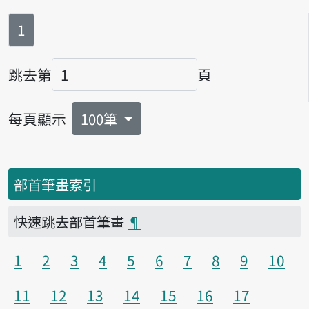
第
頁
1
跳去第
頁
頁碼
每頁顯示
100筆
部首筆畫索引
快速跳去部首筆畫
¶
1
2
3
4
5
6
7
8
9
10
11
12
13
14
15
16
17