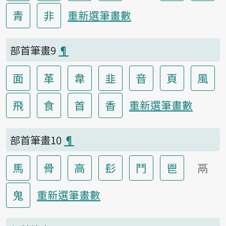
青
非
重新選筆畫數
部首筆畫9
¶
面
革
韋
韭
音
頁
風
飛
食
首
香
重新選筆畫數
部首筆畫10
¶
馬
骨
高
髟
鬥
鬯
鬲
鬼
重新選筆畫數