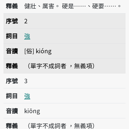
播放音讀kiông
釋義
健壯、厲害。
硬是……、硬要……。
序號2強
序號
2
詞目
強
音讀
俗
kióng
釋義
（單字不成詞者 ，無義項）
序號3強
序號
3
詞目
強
音讀
kiōng
釋義
（單字不成詞者 ，無義項）