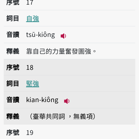
序號
17
詞目
自強
音讀
tsū-kiông
播放音讀tsū-kiông
釋義
靠自己的力量奮發圖強。
序號18堅強
序號
18
詞目
堅強
音讀
kian-kiông
播放音讀kian-kiông
釋義
（臺華共同詞 ，無義項）
序號19強化
序號
19