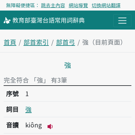
無障礙便捷區：
跳去主內容
網站導覽
切換網站翻譯
教育部
臺灣台語
常用詞
辭典
首頁
部首索引
部首弓
強（目前頁面）
強
主內容區塊
完全符合 「強」 有3筆
序號1強
序號
1
詞目
強
音讀
kiông