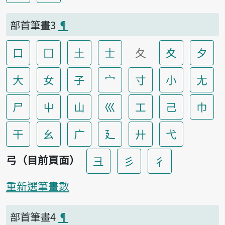
部首筆畫3
¶
口
囗
土
士
夂
夊
夕
大
女
子
宀
寸
小
尢
尸
屮
山
巛
工
己
巾
干
幺
广
廴
廾
弋
弓（目前頁面）
彐
彡
彳
重新選筆畫數
部首筆畫4
¶