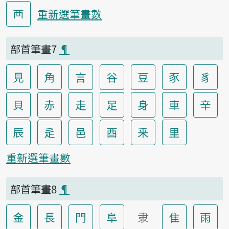
襾
重新選筆畫數
部首筆畫7
¶
見
角
言
谷
豆
豕
豸
貝
赤
走
足
身
車
辛
辰
辵
邑
酉
釆
里
重新選筆畫數
部首筆畫8
¶
金
長
門
阜
隶
隹
雨