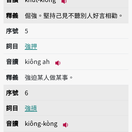
播放音讀khut-kiông
釋義
倔強。堅持己見不聽別人好言相勸。
序號5強押
序號
5
詞目
強押
音讀
kiông ah
播放音讀kiông ah
釋義
強迫某人做某事。
序號6強摃
序號
6
詞目
強摃
音讀
kiông-kòng