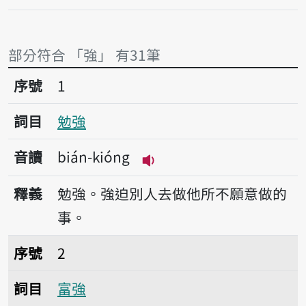
部分符合 「強」 有31筆
序號1勉強
序號
1
詞目
勉強
音讀
bián-kióng
播放音讀bián-kióng
釋義
勉強。強迫別人去做他所不願意做的
事。
序號2富強
序號
2
詞目
富強