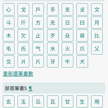
心
戈
戶
手
支
攴
文
斗
斤
方
无
日
曰
月
木
欠
止
歹
殳
毋
比
毛
氏
气
水
火
爪
父
爻
爿
片
牙
牛
犬
重新選筆畫數
部首筆畫5
¶
玄
玉
瓜
瓦
甘
生
用