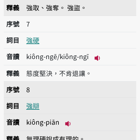
播放音讀kiông-kòng
釋義
強取、強奪。
強盜。
序號7強硬
序號
7
詞目
強硬
音讀
kiông-ngē/kiông-ngī
播放音讀kiông-n
釋義
態度堅決，不肯退讓。
序號8強辯
序號
8
詞目
強辯
音讀
kiông-piān
播放音讀kiông-piān
釋義
無理硬說成有理的。