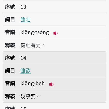
序號13強壯
序號
13
詞目
強壯
音讀
kiông-tsòng
播放音讀kiông-tsòng
釋義
健壯有力。
序號14強欲
序號
14
詞目
強欲
音讀
kiōng-beh
播放音讀kiōng-beh
釋義
幾乎要。
序號15強強
序號
15