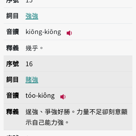
詞目
強強
音讀
kiōng-kiōng
播放音讀kiōng-kiōng
釋義
幾乎。
序號16賭強
序號
16
詞目
賭強
音讀
tóo-kiông
播放音讀tóo-kiông
釋義
逞強、爭強好勝。力量不足卻刻意顯
示自己能力強。
序號17自強