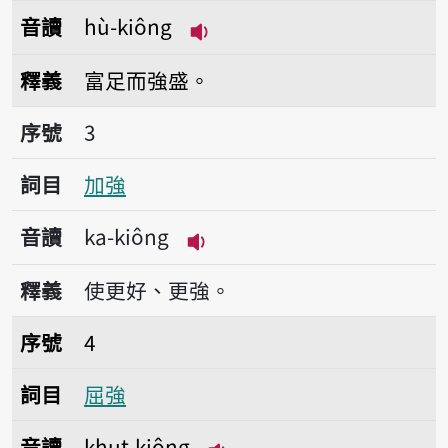
音讀
hù-kiông
播放音讀hù-kiông
釋義
富足而強盛。
序號3加強
序號
3
詞目
加強
音讀
ka-kiông
播放音讀ka-kiông
釋義
使更好、更強。
序號4屈強
序號
4
詞目
屈強
音讀
khut-kiông