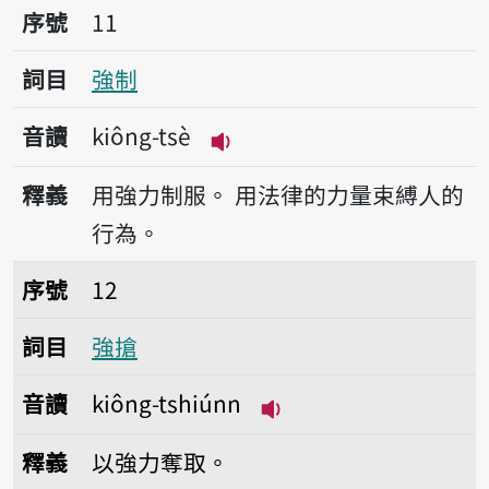
序號11強制
序號
11
詞目
強制
音讀
kiông-tsè
播放音讀kiông-tsè
釋義
用強力制服。
用法律的力量束縛人的
行為。
序號12強搶
序號
12
詞目
強搶
音讀
kiông-tshiúnn
播放音讀kiông-tshiún
釋義
以強力奪取。