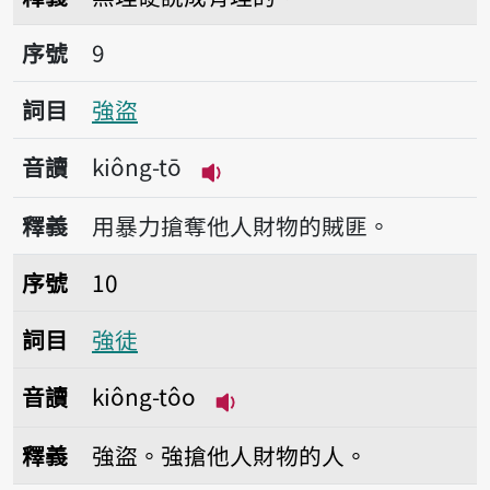
序號9強盜
序號
9
詞目
強盜
音讀
kiông-tō
播放音讀kiông-tō
釋義
用暴力搶奪他人財物的賊匪。
序號10強徒
序號
10
詞目
強徒
音讀
kiông-tôo
播放音讀kiông-tôo
釋義
強盜。強搶他人財物的人。