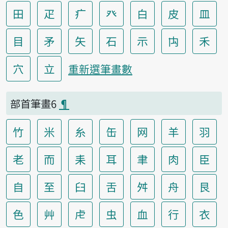
田
疋
疒
癶
白
皮
皿
目
矛
矢
石
示
禸
禾
穴
立
重新選筆畫數
部首筆畫6
¶
竹
米
糸
缶
网
羊
羽
老
而
耒
耳
聿
肉
臣
自
至
臼
舌
舛
舟
艮
色
艸
虍
虫
血
行
衣