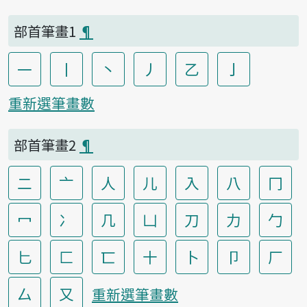
部首筆畫1
¶
一
丨
丶
丿
乙
亅
重新選筆畫數
部首筆畫2
¶
二
亠
人
儿
入
八
冂
冖
冫
几
凵
刀
力
勹
匕
匚
匸
十
卜
卩
厂
厶
又
重新選筆畫數