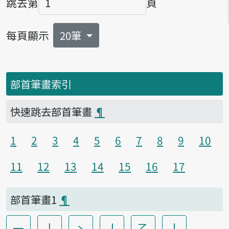
跳去第
頁
頁碼
每頁顯示
20筆
部首筆畫索引
快速跳去部首筆畫
¶
1
2
3
4
5
6
7
8
9
10
11
12
13
14
15
16
17
部首筆畫1
¶
一
丨
丶
丿
乙
亅