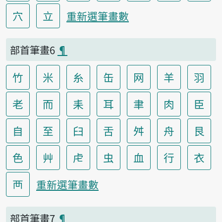
穴
立
重新選筆畫數
部首筆畫6
¶
竹
米
糸
缶
网
羊
羽
老
而
耒
耳
聿
肉
臣
自
至
臼
舌
舛
舟
艮
色
艸
虍
虫
血
行
衣
襾
重新選筆畫數
部首筆畫7
¶