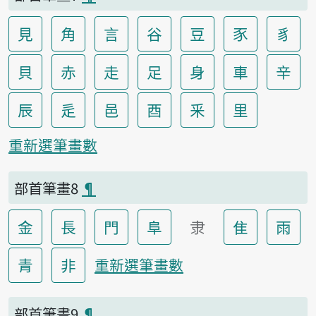
見
角
言
谷
豆
豕
豸
貝
赤
走
足
身
車
辛
辰
辵
邑
酉
釆
里
重新選筆畫數
部首筆畫8
¶
金
長
門
阜
隶
隹
雨
青
非
重新選筆畫數
部首筆畫9
¶