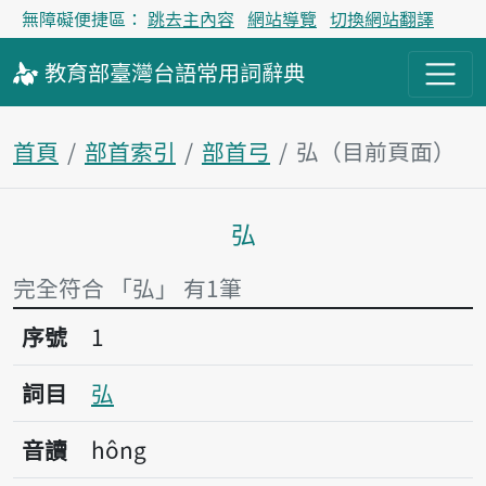
無障礙便捷區：
跳去主內容
網站導覽
切換網站翻譯
教育部
臺灣台語
常用詞
辭典
首頁
部首索引
部首弓
弘（目前頁面）
弘
主內容區塊
完全符合 「弘」 有1筆
序號1弘
序號
1
詞目
弘
音讀
hông