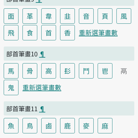
面
革
韋
韭
音
頁
風
飛
食
首
香
重新選筆畫數
部首筆畫10
¶
馬
骨
高
髟
鬥
鬯
鬲
鬼
重新選筆畫數
部首筆畫11
¶
魚
鳥
鹵
鹿
麥
麻