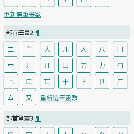
重新選筆畫數
部首筆畫2
¶
二
亠
人
儿
入
八
冂
冖
冫
几
凵
刀
力
勹
匕
匚
匸
十
卜
卩
厂
厶
又
重新選筆畫數
部首筆畫3
¶