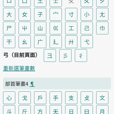
口
囗
土
士
夂
夊
夕
大
女
子
宀
寸
小
尢
尸
屮
山
巛
工
己
巾
干
幺
广
廴
廾
弋
弓（目前頁面）
彐
彡
彳
重新選筆畫數
部首筆畫4
¶
心
戈
戶
手
支
攴
文
斗
斤
方
无
日
曰
月