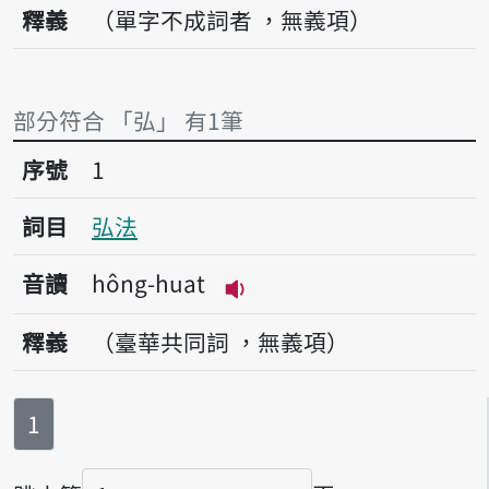
釋義
（單字不成詞者 ，無義項）
部分符合 「弘」 有1筆
序號1弘法
序號
1
詞目
弘法
音讀
hông-huat
播放音讀hông-huat
釋義
（臺華共同詞 ，無義項）
第
頁
1