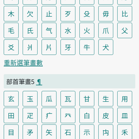
木
欠
止
歹
殳
毋
比
毛
氏
气
水
火
爪
父
爻
爿
片
牙
牛
犬
重新選筆畫數
部首筆畫5
¶
玄
玉
瓜
瓦
甘
生
用
田
疋
疒
癶
白
皮
皿
目
矛
矢
石
示
禸
禾