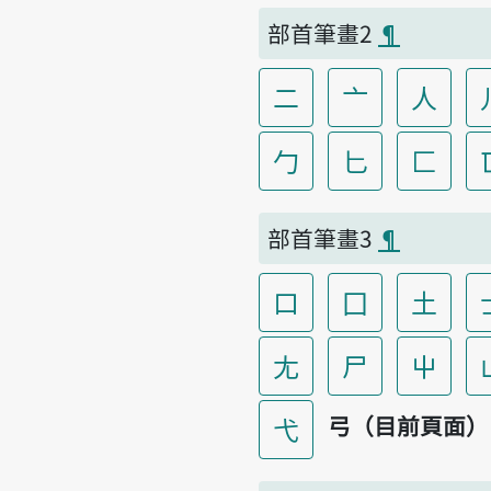
部首筆畫2
¶
二
亠
人
勹
匕
匚
部首筆畫3
¶
口
囗
土
尢
尸
屮
弓（目前頁面）
弋