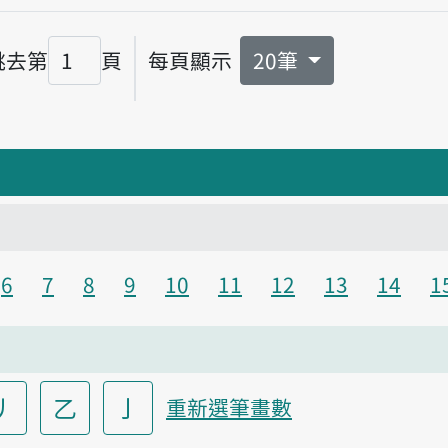
播放音讀sik-ín
跳去第
頁
每頁顯示
20筆
頁碼
6
7
8
9
10
11
12
13
14
1
丿
乙
亅
重新選筆畫數