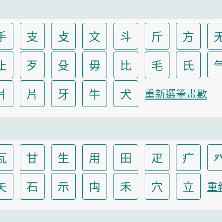
手
支
攴
文
斗
斤
方
止
歹
殳
毋
比
毛
氏
爿
片
牙
牛
犬
重新選筆畫數
瓦
甘
生
用
田
疋
疒
矢
石
示
禸
禾
穴
立
重