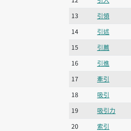
13
引領
14
引述
15
引薦
16
引進
17
牽引
18
吸引
19
吸引力
20
索引