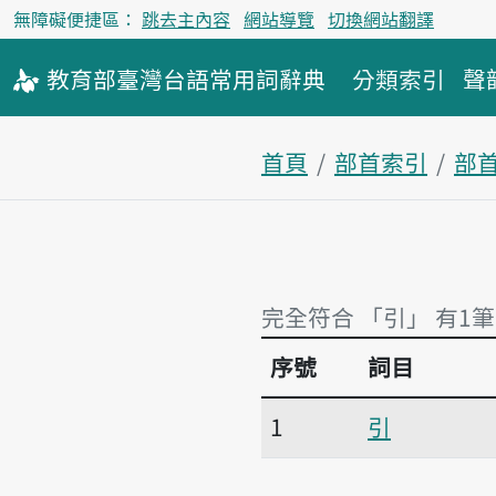
無障礙便捷區：
跳去主內容
網站導覽
切換網站翻譯
教育部
臺灣台語
常用詞
辭典
分類索引
聲
首頁
部首索引
部
完全符合 「引」 有1筆
序號
詞目
完全符合 「引」 有1筆
1
引