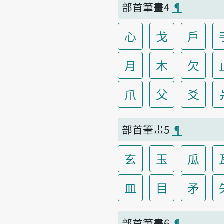
部首筆畫4
¶
心
戈
戶
月
木
欠
爪
父
爻
部首筆畫5
¶
玄
玉
瓜
皿
目
矛
部首筆畫6
¶