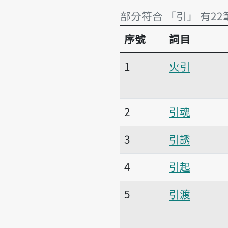
部分符合 「引」 有22
序號
詞目
部分符合 「引」 有22
1
火引
2
引魂
3
引誘
4
引起
5
引渡