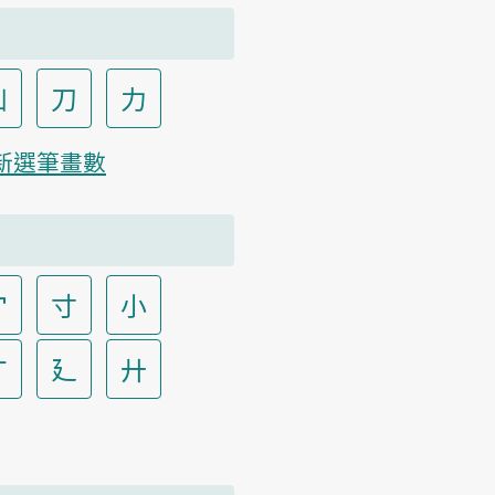
凵
刀
力
新選筆畫數
宀
寸
小
广
廴
廾