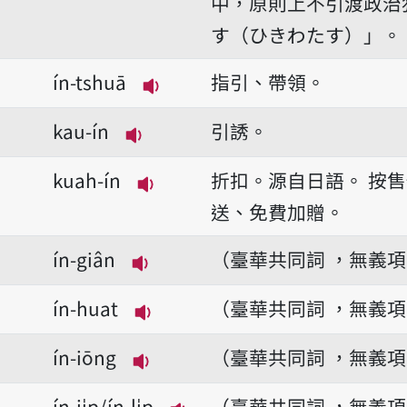
中，原則上不引渡政治
す（ひきわたす）」。
ín-tshuā
指引、帶領。
播放音讀ín-tshuā
kau-ín
引誘。
播放音讀kau-ín
kuah-ín
折扣。源自日語。
按售
播放音讀kuah-ín
送、免費加贈。
ín-giân
（臺華共同詞 ，無義
播放音讀ín-giân
ín-huat
（臺華共同詞 ，無義
播放音讀ín-huat
ín-iōng
（臺華共同詞 ，無義
播放音讀ín-iōng
ín-ji̍p/ín-li̍p
（臺華共同詞 ，無義