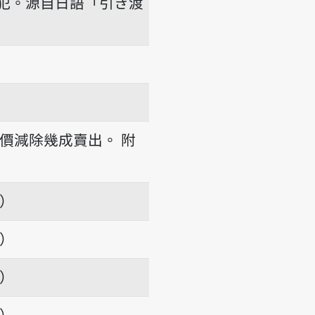
犯。源自日語「引き渡
價減除幾成賣出。
附
項）
項）
項）
項）