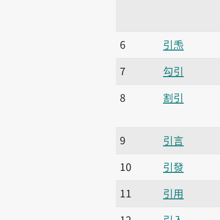
6
引𤆬
7
勾引
8
割引
9
引言
10
引發
11
引用
12
引入