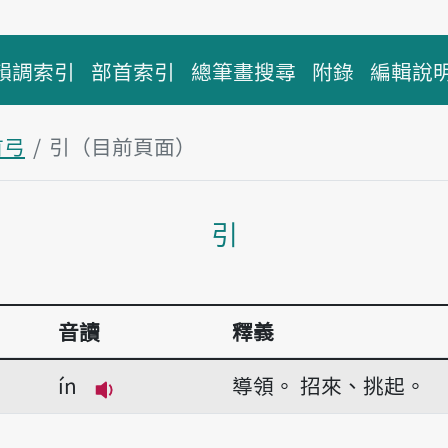
韻調索引
部首索引
總筆畫搜尋
附錄
編輯說
首弓
引（目前頁面）
主內容區塊
引
音讀
釋義
ín
導領。
招來、挑起。
播放音讀ín