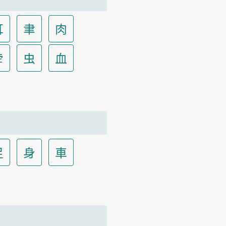
耳
聿
肉
虍
虫
血
足
身
車