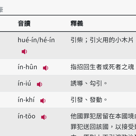
筆
音讀
釋義
筆
hué-ín/hé-ín
引柴；引火用的小木片
播放音讀hué-ín/hé-ín
ín-hûn
指招回生者或死者之魂
播放音讀ín-hûn
ín-iú
誘導、勾引。
播放音讀ín-iú
ín-khí
引發、發動。
播放音讀ín-khí
ín-tōo
他國罪犯居留在本國境
播放音讀ín-tōo
罪犯送回該國，以接受