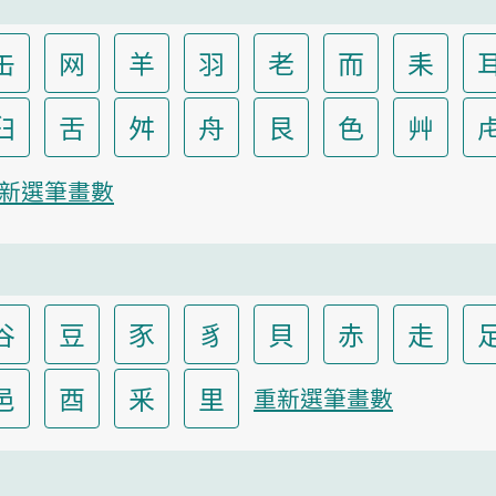
缶
网
羊
羽
老
而
耒
臼
舌
舛
舟
艮
色
艸
新選筆畫數
谷
豆
豕
豸
貝
赤
走
邑
酉
釆
里
重新選筆畫數