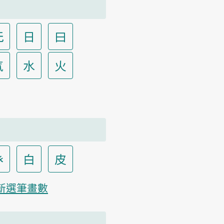
无
日
曰
气
水
火
癶
白
皮
新選筆畫數