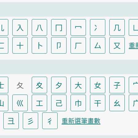
儿
入
八
冂
冖
冫
几
匸
十
卜
卩
厂
厶
又
重
士
夂
夊
夕
大
女
子
山
巛
工
己
巾
干
幺
彐
彡
彳
重新選筆畫數