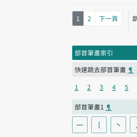
第
頁
1
2
下一頁
部首筆畫索引
快速跳去部首筆畫
¶
1
2
3
4
5
部首筆畫1
¶
一
丨
丶