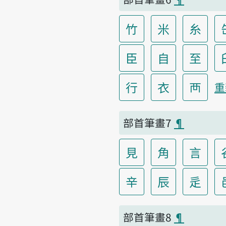
竹
米
糸
臣
自
至
行
衣
襾
重
部首筆畫7
¶
見
角
言
辛
辰
辵
部首筆畫8
¶