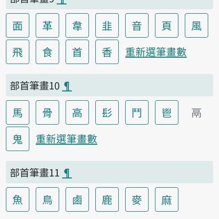
面
革
韋
韭
音
頁
風
飛
食
首
香
重新選筆畫數
部首筆畫10
¶
馬
骨
高
髟
鬥
鬯
鬲
鬼
重新選筆畫數
部首筆畫11
¶
魚
鳥
鹵
鹿
麥
麻