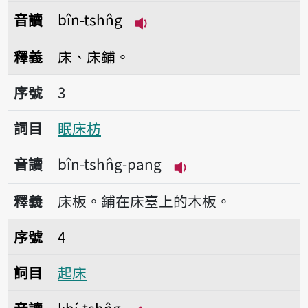
音讀
bîn-tshn̂g
播放音讀bîn-tshn̂g
釋義
床、床鋪。
序號3眠床枋
序號
3
詞目
眠床枋
音讀
bîn-tshn̂g-pang
播放音讀bîn-tshn̂g-
釋義
床板。鋪在床臺上的木板。
序號4起床
序號
4
詞目
起床