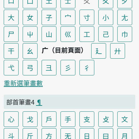
口
囗
土
士
夂
夊
夕
大
女
子
宀
寸
小
尢
尸
屮
山
巛
工
己
巾
广（目前頁面）
干
幺
廴
廾
弋
弓
彐
彡
彳
重新選筆畫數
部首筆畫4
¶
心
戈
戶
手
支
攴
文
斗
斤
方
无
日
曰
月