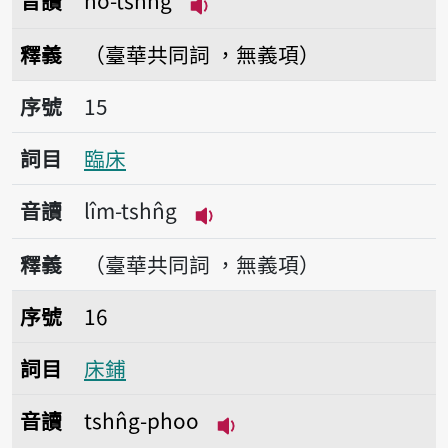
音讀
hô-tshn̂g
播放音讀hô-tshn̂g
釋義
（臺華共同詞 ，無義項）
序號15臨床
序號
15
詞目
臨床
音讀
lîm-tshn̂g
播放音讀lîm-tshn̂g
釋義
（臺華共同詞 ，無義項）
序號16床鋪
序號
16
詞目
床鋪
音讀
tshn̂g-phoo