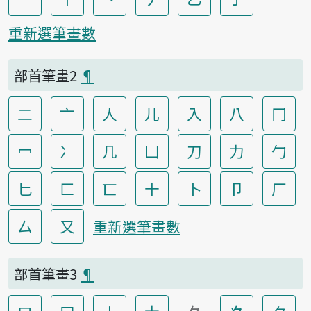
重新選筆畫數
部首筆畫2
¶
二
亠
人
儿
入
八
冂
冖
冫
几
凵
刀
力
勹
匕
匚
匸
十
卜
卩
厂
厶
又
重新選筆畫數
部首筆畫3
¶