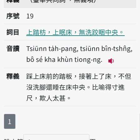
序號19上踏枋，上眠床，無洗跤睏中央。
序號
19
詞目
上踏枋，上眠床，無洗跤睏中央。
音讀
Tsiūnn ta̍h-pang, tsiūnn bîn-tshn̂g,
bô sé kha khùn tiong-ng.
播放音讀Tsiūn
釋義
踩上床前的踏板，接著上了床，不但
沒洗腳還睡在床中央。比喻得寸進
尺，欺人太甚。
第
頁
1