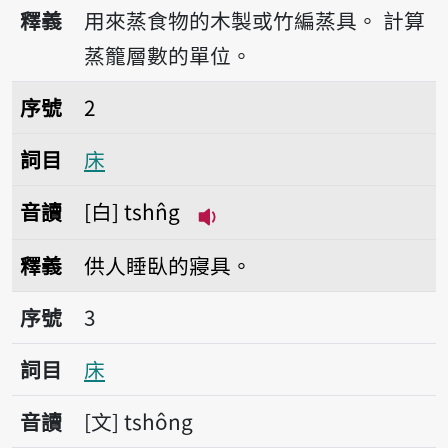
播放音讀sn̂g
釋義
用來蒸食物的木製或竹編蒸具。
計算
蒸籠層數的單位。
序號2床
序號
2
詞目
床
音讀
白
tshn̂g
播放音讀tshn̂g
釋義
供人睡臥的寢具。
序號3床
序號
3
詞目
床
音讀
文
tshông