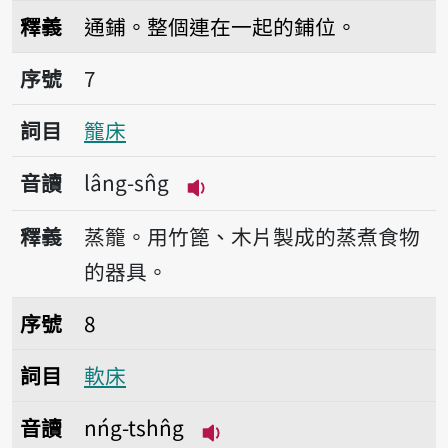
播放音讀khòng-tshn̂g
釋義
通鋪。整個連在一起的鋪位。
序號7籠床
序號
7
詞目
籠床
音讀
lâng-sn̂g
播放音讀lâng-sn̂g
釋義
蒸籠。用竹篦、木片製成的蒸煮食物
的器具。
序號8軟床
序號
8
詞目
軟床
音讀
nńg-tshn̂g