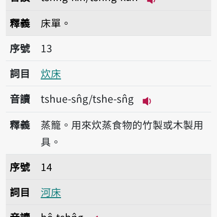
播放音讀tshn̂g-k
釋義
床單。
序號13炊床
序號
13
詞目
炊床
音讀
tshue-sn̂g/tshe-sn̂g
播放音讀tshue-sn̂
釋義
蒸籠。用來炊蒸食物的竹製或木製用
具。
序號14河床
序號
14
詞目
河床