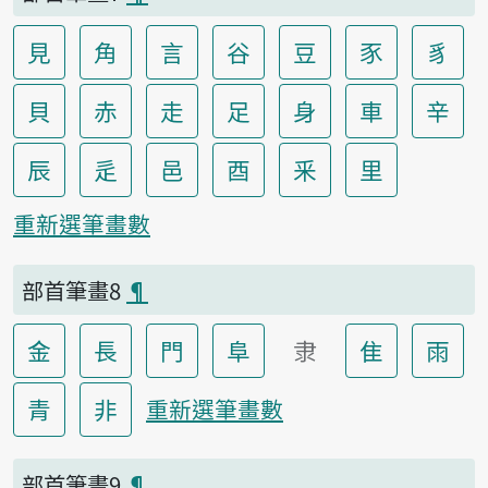
見
角
言
谷
豆
豕
豸
貝
赤
走
足
身
車
辛
辰
辵
邑
酉
釆
里
重新選筆畫數
部首筆畫8
¶
金
長
門
阜
隶
隹
雨
青
非
重新選筆畫數
部首筆畫9
¶