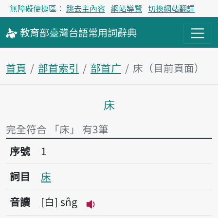
無障礙便捷區：
跳去主內容
網站導覽
切換網站翻譯
教育部
臺灣台語
常用詞
辭典
首頁
部首索引
部首广
床（目前頁面）
床
主內容區塊
完全符合 「床」 有3筆
序號1床
序號
1
詞目
床
音讀
白
sn̂g