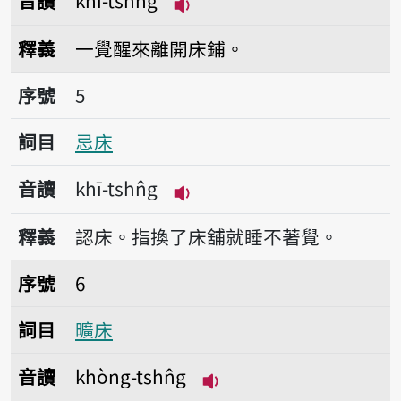
音讀
khí-tshn̂g
播放音讀khí-tshn̂g
釋義
一覺醒來離開床鋪。
序號5忌床
序號
5
詞目
忌床
音讀
khī-tshn̂g
播放音讀khī-tshn̂g
釋義
認床。指換了床舖就睡不著覺。
序號6曠床
序號
6
詞目
曠床
音讀
khòng-tshn̂g