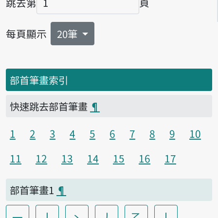
跳去第
頁
頁碼
每頁顯示
20筆
部首筆畫索引
快速跳去部首筆畫
¶
1
2
3
4
5
6
7
8
9
10
11
12
13
14
15
16
17
部首筆畫1
¶
一
丨
丶
丿
乙
亅