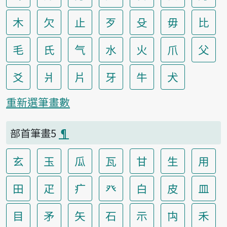
木
欠
止
歹
殳
毋
比
毛
氏
气
水
火
爪
父
爻
爿
片
牙
牛
犬
重新選筆畫數
部首筆畫5
¶
玄
玉
瓜
瓦
甘
生
用
田
疋
疒
癶
白
皮
皿
目
矛
矢
石
示
禸
禾