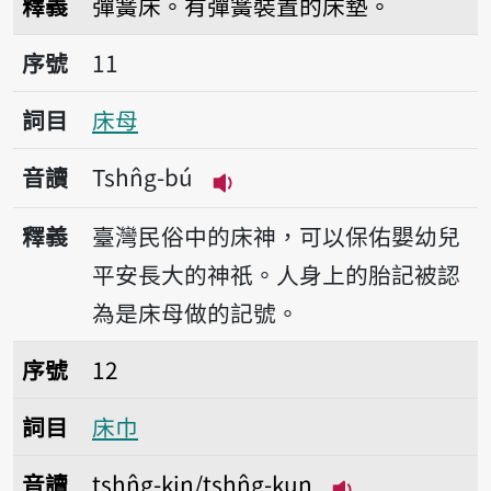
釋義
彈簧床。有彈簧裝置的床墊。
序號11床母
序號
11
詞目
床母
音讀
Tshn̂g-bú
播放音讀Tshn̂g-bú
釋義
臺灣民俗中的床神，可以保佑嬰幼兒
平安長大的神祇。人身上的胎記被認
為是床母做的記號。
序號12床巾
序號
12
詞目
床巾
音讀
tshn̂g-kin/tshn̂g-kun