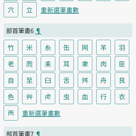
穴
立
重新選筆畫數
部首筆畫6
¶
竹
米
糸
缶
网
羊
羽
老
而
耒
耳
聿
肉
臣
自
至
臼
舌
舛
舟
艮
色
艸
虍
虫
血
行
衣
襾
重新選筆畫數
部首筆畫7
¶