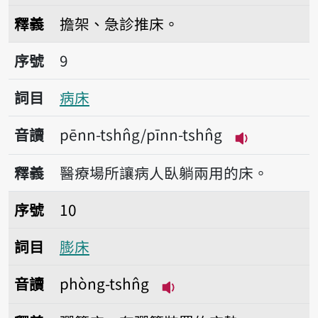
播放音讀nńg-tshn̂g
釋義
擔架、急診推床。
序號9病床
序號
9
詞目
病床
音讀
pēnn-tshn̂g/pīnn-tshn̂g
播放音讀pēnn-
釋義
醫療場所讓病人臥躺兩用的床。
序號10膨床
序號
10
詞目
膨床
音讀
phòng-tshn̂g
播放音讀phòng-tshn̂g