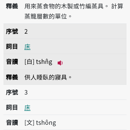
播放音讀sn̂g
釋義
用來蒸食物的木製或竹編蒸具。
計算
蒸籠層數的單位。
序號2床
序號
2
詞目
床
音讀
白
tshn̂g
播放音讀tshn̂g
釋義
供人睡臥的寢具。
序號3床
序號
3
詞目
床
音讀
文
tshông