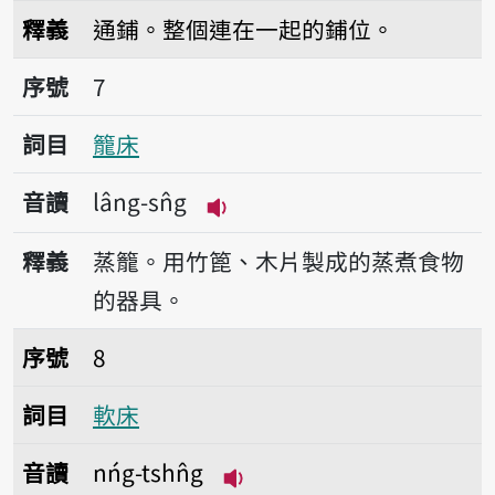
播放音讀khòng-tshn̂g
釋義
通鋪。整個連在一起的鋪位。
序號7籠床
序號
7
詞目
籠床
音讀
lâng-sn̂g
播放音讀lâng-sn̂g
釋義
蒸籠。用竹篦、木片製成的蒸煮食物
的器具。
序號8軟床
序號
8
詞目
軟床
音讀
nńg-tshn̂g