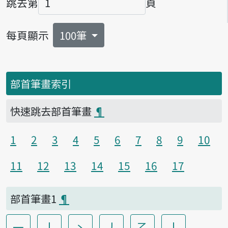
跳去第
頁
頁碼
每頁顯示
100筆
部首筆畫索引
快速跳去部首筆畫
¶
1
2
3
4
5
6
7
8
9
10
11
12
13
14
15
16
17
部首筆畫1
¶
一
丨
丶
丿
乙
亅