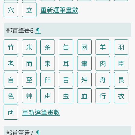
穴
立
重新選筆畫數
部首筆畫6
¶
竹
米
糸
缶
网
羊
羽
老
而
耒
耳
聿
肉
臣
自
至
臼
舌
舛
舟
艮
色
艸
虍
虫
血
行
衣
襾
重新選筆畫數
部首筆畫7
¶