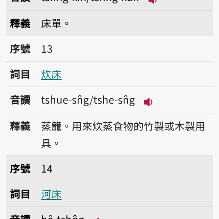
播放音讀tshn̂g-k
釋義
床單。
序號13炊床
序號
13
詞目
炊床
音讀
tshue-sn̂g/tshe-sn̂g
播放音讀tshue-sn̂
釋義
蒸籠。用來炊蒸食物的竹製或木製用
具。
序號14河床
序號
14
詞目
河床