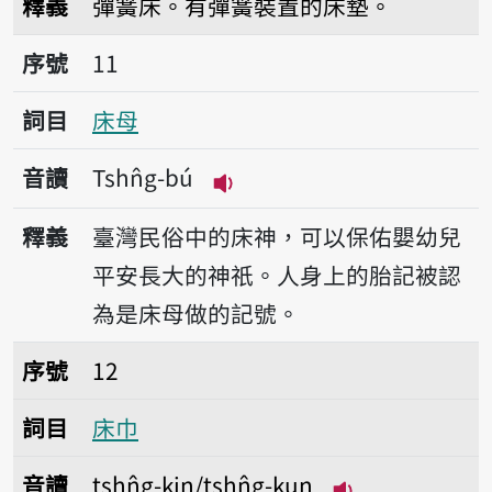
釋義
彈簧床。有彈簧裝置的床墊。
序號11床母
序號
11
詞目
床母
音讀
Tshn̂g-bú
播放音讀Tshn̂g-bú
釋義
臺灣民俗中的床神，可以保佑嬰幼兒
平安長大的神祇。人身上的胎記被認
為是床母做的記號。
序號12床巾
序號
12
詞目
床巾
音讀
tshn̂g-kin/tshn̂g-kun