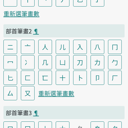
重新選筆畫數
部首筆畫2
¶
二
亠
人
儿
入
八
冂
冖
冫
几
凵
刀
力
勹
匕
匚
匸
十
卜
卩
厂
厶
又
重新選筆畫數
部首筆畫3
¶