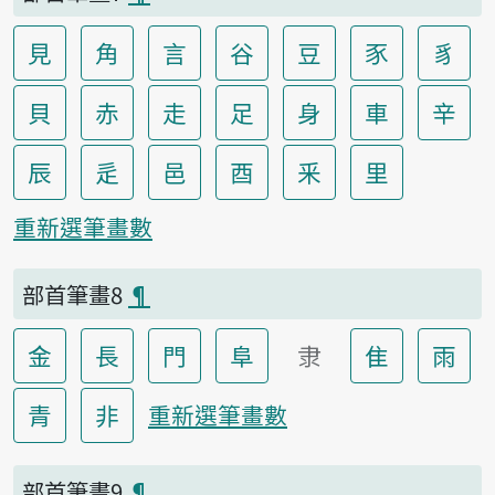
見
角
言
谷
豆
豕
豸
貝
赤
走
足
身
車
辛
辰
辵
邑
酉
釆
里
重新選筆畫數
部首筆畫8
¶
金
長
門
阜
隶
隹
雨
青
非
重新選筆畫數
部首筆畫9
¶