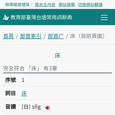
無障礙便捷區：
跳去主內容
網站導覽
切換網站翻譯
教育部
臺灣台語
常用詞
辭典
首頁
部首索引
部首广
床（目前頁面）
床
主內容區塊
完全符合 「床」 有3筆
序號1床
序號
1
詞目
床
音讀
白
sn̂g