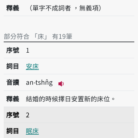
釋義
（單字不成詞者 ，無義項）
部分符合 「床」 有19筆
序號1安床
序號
1
詞目
安床
音讀
an-tshn̂g
播放音讀an-tshn̂g
釋義
結婚的時候擇日安置新的床位。
序號2眠床
序號
2
詞目
眠床