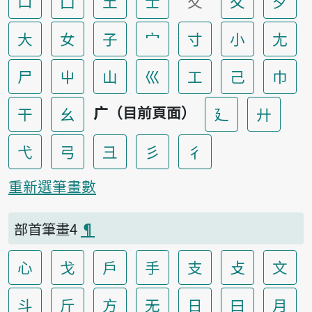
口
囗
土
士
夂
夊
夕
大
女
子
宀
寸
小
尢
尸
屮
山
巛
工
己
巾
广（目前頁面）
干
幺
廴
廾
弋
弓
彐
彡
彳
重新選筆畫數
部首筆畫4
¶
心
戈
戶
手
支
攴
文
斗
斤
方
无
日
曰
月