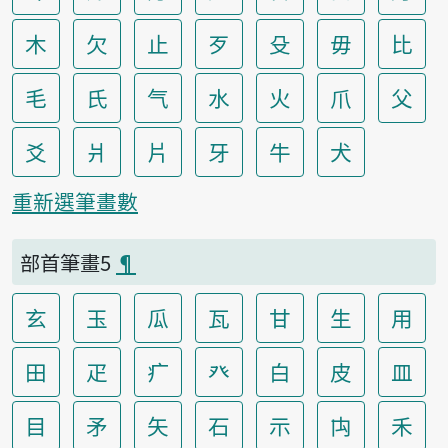
木
欠
止
歹
殳
毋
比
毛
氏
气
水
火
爪
父
爻
爿
片
牙
牛
犬
重新選筆畫數
部首筆畫5
¶
玄
玉
瓜
瓦
甘
生
用
田
疋
疒
癶
白
皮
皿
目
矛
矢
石
示
禸
禾