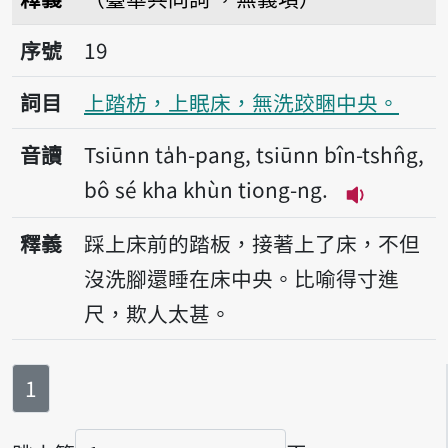
序號19上踏枋，上眠床，無洗跤睏中央。
序號
19
詞目
上踏枋，上眠床，無洗跤睏中央。
音讀
Tsiūnn ta̍h-pang, tsiūnn bîn-tshn̂g,
bô sé kha khùn tiong-ng.
播放音讀Tsiūn
釋義
踩上床前的踏板，接著上了床，不但
沒洗腳還睡在床中央。比喻得寸進
尺，欺人太甚。
第
頁
1