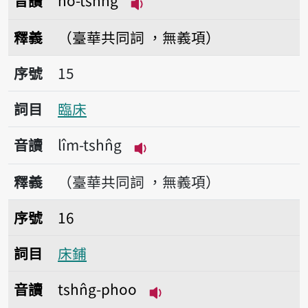
音讀
hô-tshn̂g
播放音讀hô-tshn̂g
釋義
（臺華共同詞 ，無義項）
序號15臨床
序號
15
詞目
臨床
音讀
lîm-tshn̂g
播放音讀lîm-tshn̂g
釋義
（臺華共同詞 ，無義項）
序號16床鋪
序號
16
詞目
床鋪
音讀
tshn̂g-phoo