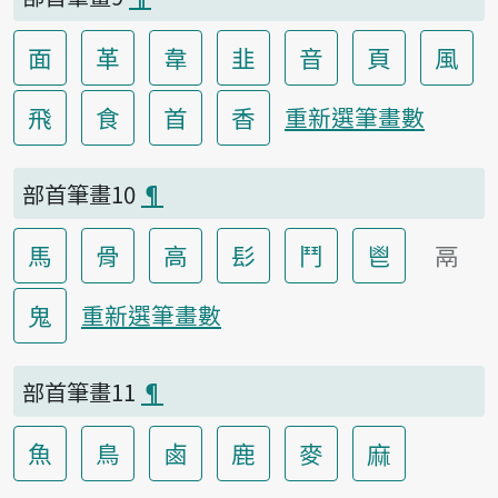
面
革
韋
韭
音
頁
風
飛
食
首
香
重新選筆畫數
部首筆畫10
¶
馬
骨
高
髟
鬥
鬯
鬲
鬼
重新選筆畫數
部首筆畫11
¶
魚
鳥
鹵
鹿
麥
麻