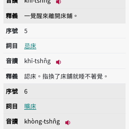
音讀
khí-tshn̂g
播放音讀khí-tshn̂g
釋義
一覺醒來離開床鋪。
序號5忌床
序號
5
詞目
忌床
音讀
khī-tshn̂g
播放音讀khī-tshn̂g
釋義
認床。指換了床舖就睡不著覺。
序號6曠床
序號
6
詞目
曠床
音讀
khòng-tshn̂g