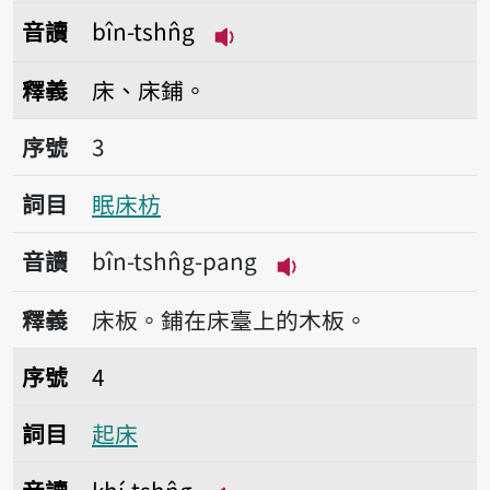
音讀
bîn-tshn̂g
播放音讀bîn-tshn̂g
釋義
床、床鋪。
序號3眠床枋
序號
3
詞目
眠床枋
音讀
bîn-tshn̂g-pang
播放音讀bîn-tshn̂g-
釋義
床板。鋪在床臺上的木板。
序號4起床
序號
4
詞目
起床