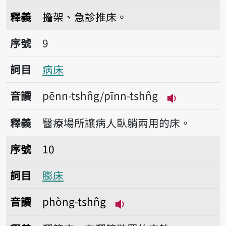
播放音讀nńg-tshn̂g
釋義
擔架、急診推床。
序號9病床
序號
9
詞目
病床
音讀
pēnn-tshn̂g/pīnn-tshn̂g
播放音讀pēnn-
釋義
醫療場所讓病人臥躺兩用的床。
序號10膨床
序號
10
詞目
膨床
音讀
phòng-tshn̂g
播放音讀phòng-tshn̂g