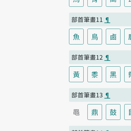
部首筆畫11
¶
魚
鳥
鹵
部首筆畫12
¶
黃
黍
黑
部首筆畫13
¶
黽
鼎
鼓