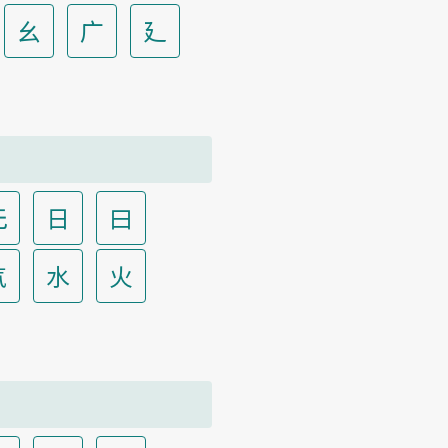
幺
广
廴
无
日
曰
气
水
火