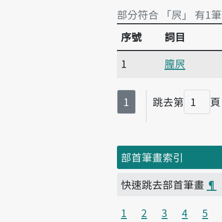
部分符合 「屄」 有1筆
序號
詞目
部分符合 「屄」 有1筆
1
膣屄
第
頁
1
跳去第
頁
頁碼
部首筆畫索引
快速跳去部首筆畫
¶
1
2
3
4
5