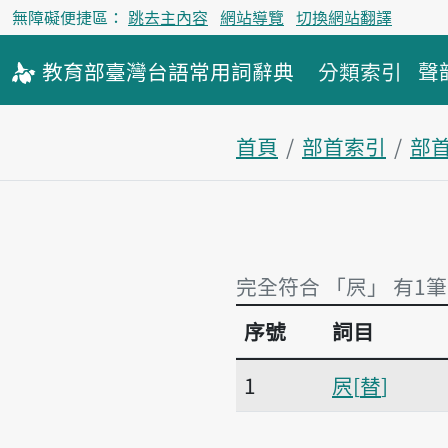
無障礙便捷區：
跳去主內容
網站導覽
切換網站翻譯
教育部
臺灣台語
常用詞
辭典
分類索引
聲
首頁
部首索引
部
完全符合 「屄」 有1筆
序號
詞目
完全符合 「屄」 有1筆
1
屄
替