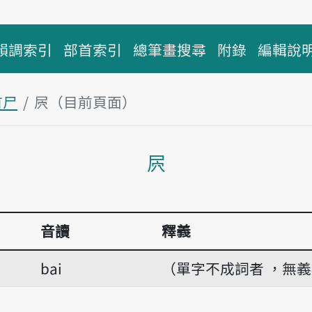
韻調索引
部首索引
總筆畫搜尋
附錄
編輯說
首尸
屄（目前頁面）
主內容區塊
屄
音讀
釋義
bai
（單字不成詞者 ，無