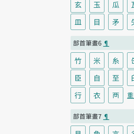
玄
玉
瓜
皿
目
矛
部首筆畫6
¶
竹
米
糸
臣
自
至
行
衣
襾
重
部首筆畫7
¶
見
角
言