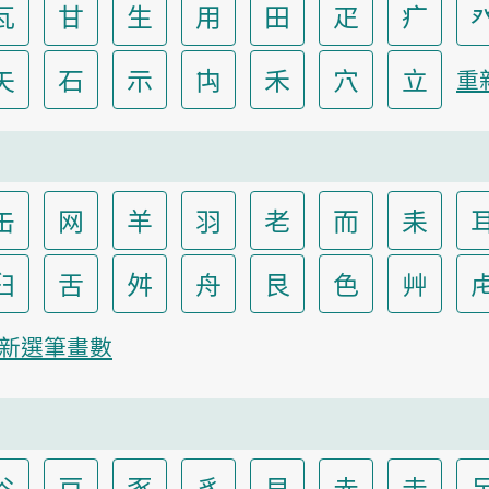
瓦
甘
生
用
田
疋
疒
矢
石
示
禸
禾
穴
立
重
缶
网
羊
羽
老
而
耒
臼
舌
舛
舟
艮
色
艸
新選筆畫數
谷
豆
豕
豸
貝
赤
走