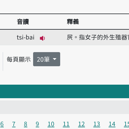
音讀
釋義
tsi-bai
屄。指女子的外生殖器
播放音讀tsi-bai
每頁顯示
20筆
6
7
8
9
10
11
12
13
14
1