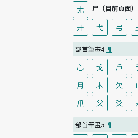
尸（目前頁面）
尢
廾
弋
弓
部首筆畫4
¶
心
戈
戶
月
木
欠
爪
父
爻
部首筆畫5
¶