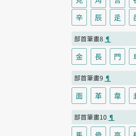
辛
辰
辵
部首筆畫8
¶
金
長
門
部首筆畫9
¶
面
革
韋
部首筆畫10
¶
馬
骨
高