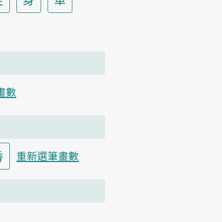
畫數
香
重新選筆畫數