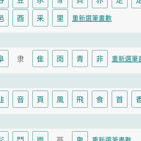
邑
酉
釆
里
重新選筆畫數
阜
隶
隹
雨
青
非
重新選筆
韭
音
頁
風
飛
食
首
髟
鬥
鬯
鬲
鬼
重新選筆畫數