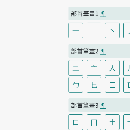
部首筆畫1
¶
一
丨
丶
部首筆畫2
¶
二
亠
人
勹
匕
匚
部首筆畫3
¶
口
囗
土