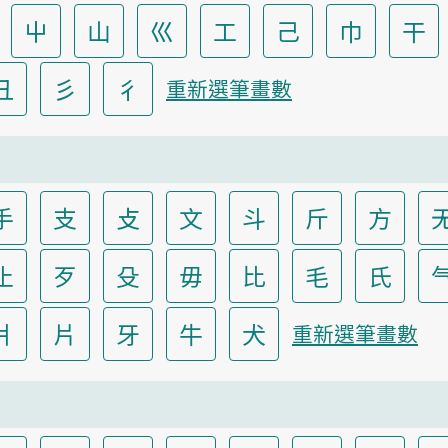
屮
山
巛
工
己
巾
干
彐
彡
彳
重新選筆畫數
手
支
攴
文
斗
斤
方
止
歹
殳
毋
比
毛
氏
爿
片
牙
牛
犬
重新選筆畫數