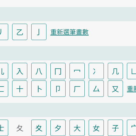
丿
乙
亅
重新選筆畫數
儿
入
八
冂
冖
冫
几
匸
十
卜
卩
厂
厶
又
重
士
夂
夊
夕
大
女
子