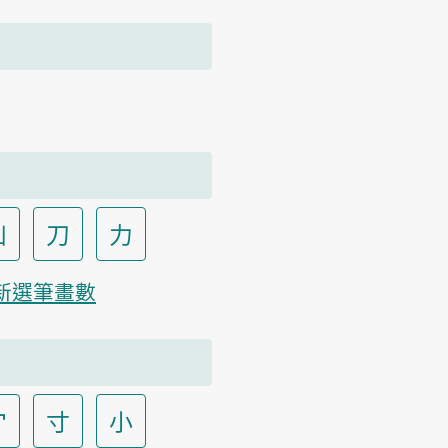
凵
刀
力
新選筆畫數
宀
寸
小