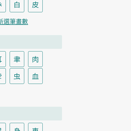
癶
白
皮
新選筆畫數
耳
聿
肉
虍
虫
血
足
身
車