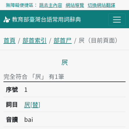
無障礙便捷區：
跳去主內容
網站導覽
切換網站翻譯
教育部
臺灣台語
常用詞
辭典
首頁
部首索引
部首尸
屄（目前頁面）
屄
主內容區塊
完全符合 「屄」 有1筆
序號1屄
序號
1
詞目
屄
替
音讀
bai