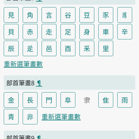
見
角
言
谷
豆
豕
豸
貝
赤
走
足
身
車
辛
辰
辵
邑
酉
釆
里
重新選筆畫數
部首筆畫8
¶
金
長
門
阜
隶
隹
雨
青
非
重新選筆畫數
部首筆畫9
¶