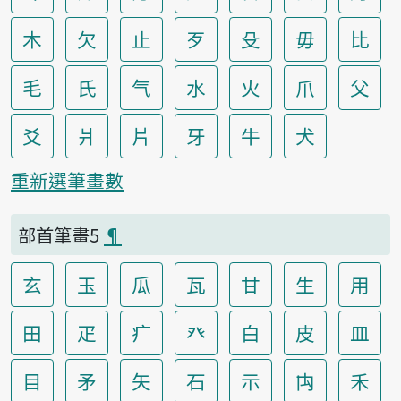
木
欠
止
歹
殳
毋
比
毛
氏
气
水
火
爪
父
爻
爿
片
牙
牛
犬
重新選筆畫數
部首筆畫5
¶
玄
玉
瓜
瓦
甘
生
用
田
疋
疒
癶
白
皮
皿
目
矛
矢
石
示
禸
禾