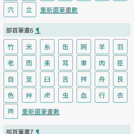
穴
立
重新選筆畫數
部首筆畫6
¶
竹
米
糸
缶
网
羊
羽
老
而
耒
耳
聿
肉
臣
自
至
臼
舌
舛
舟
艮
色
艸
虍
虫
血
行
衣
襾
重新選筆畫數
部首筆畫7
¶