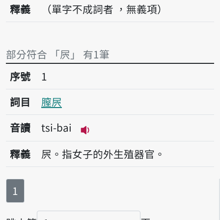
釋義
（單字不成詞者 ，無義項）
部分符合 「屄」 有1筆
序號1膣屄
序號
1
詞目
膣屄
音讀
tsi-bai
播放音讀tsi-bai
釋義
屄。指女子的外生殖器官。
第
頁
1