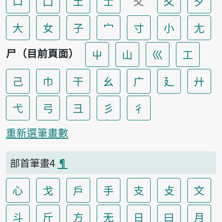
口
囗
土
士
夂
夊
夕
大
女
子
宀
寸
小
尢
尸（目前頁面）
屮
山
巛
工
己
巾
干
幺
广
廴
廾
弋
弓
彐
彡
彳
重新選筆畫數
部首筆畫4
¶
心
戈
戶
手
支
攴
文
斗
斤
方
无
日
曰
月