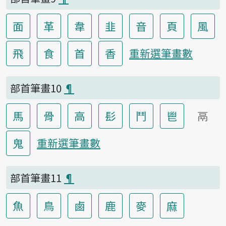
面
革
韋
韭
音
頁
風
飛
食
首
香
重新選筆畫數
部首筆畫10
¶
馬
骨
高
髟
鬥
鬯
鬲
鬼
重新選筆畫數
部首筆畫11
¶
魚
鳥
鹵
鹿
麥
麻