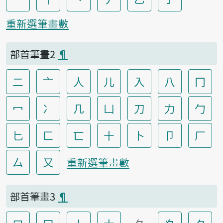
重新選筆畫數
部首筆畫2
¶
二
亠
人
儿
入
八
冂
冖
冫
几
凵
刀
力
勹
匕
匚
匸
十
卜
卩
厂
厶
又
重新選筆畫數
部首筆畫3
¶