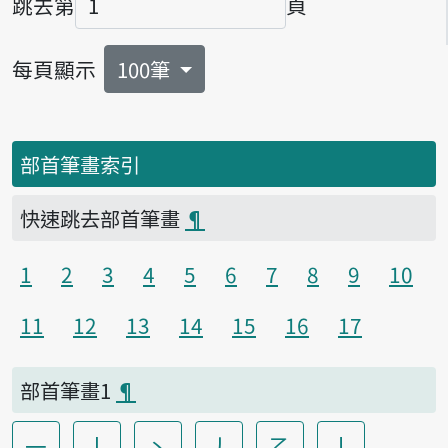
跳去第
頁
頁碼
每頁顯示
100筆
部首筆畫索引
快速跳去部首筆畫
¶
1
2
3
4
5
6
7
8
9
10
11
12
13
14
15
16
17
部首筆畫1
¶
一
丨
丶
丿
乙
亅