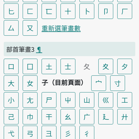
匕
匚
匸
十
卜
卩
厂
厶
又
重新選筆畫數
部首筆畫3
¶
口
囗
土
士
夂
夊
夕
子（目前頁面）
大
女
宀
寸
小
尢
尸
屮
山
巛
工
己
巾
干
幺
广
廴
廾
弋
弓
彐
彡
彳