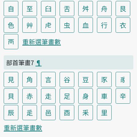
自
至
臼
舌
舛
舟
艮
色
艸
虍
虫
血
行
衣
襾
重新選筆畫數
部首筆畫7
¶
見
角
言
谷
豆
豕
豸
貝
赤
走
足
身
車
辛
辰
辵
邑
酉
釆
里
重新選筆畫數