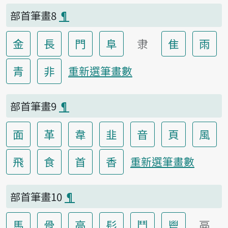
部首筆畫8
¶
金
長
門
阜
隶
隹
雨
青
非
重新選筆畫數
部首筆畫9
¶
面
革
韋
韭
音
頁
風
飛
食
首
香
重新選筆畫數
部首筆畫10
¶
馬
骨
高
髟
鬥
鬯
鬲