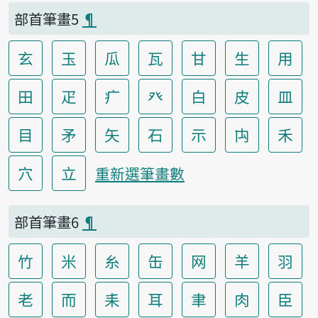
部首筆畫5
¶
玄
玉
瓜
瓦
甘
生
用
田
疋
疒
癶
白
皮
皿
目
矛
矢
石
示
禸
禾
穴
立
重新選筆畫數
部首筆畫6
¶
竹
米
糸
缶
网
羊
羽
老
而
耒
耳
聿
肉
臣