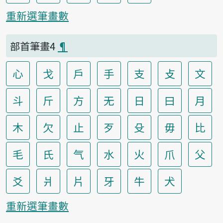
重新選筆畫數
部首筆畫4
¶
心
戈
戶
手
支
攴
文
斗
斤
方
无
日
曰
月
木
欠
止
歹
殳
毋
比
毛
氏
气
水
火
爪
父
爻
爿
片
牙
牛
犬
重新選筆畫數