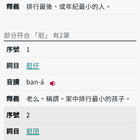
播放音讀ban
釋義
排行最後、或年紀最小的人。
部分符合 「屘」 有2筆
序號1屘仔
序號
1
詞目
屘仔
音讀
ban-á
播放音讀ban-á
釋義
老么。稱謂。家中排行最小的孩子。
序號2屘囝
序號
2
詞目
屘囝