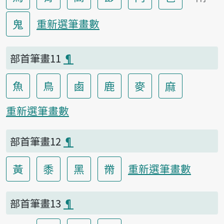
鬼
重新選筆畫數
部首筆畫11
¶
魚
鳥
鹵
鹿
麥
麻
重新選筆畫數
部首筆畫12
¶
黃
黍
黑
黹
重新選筆畫數
部首筆畫13
¶