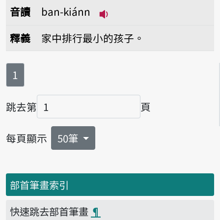
音讀
ban-kiánn
播放音讀ban-kiánn
釋義
家中排行最小的孩子。
第
頁
1
跳去第
頁
頁碼
每頁顯示
50筆
部首筆畫索引
快速跳去部首筆畫
¶