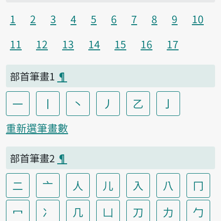
1
2
3
4
5
6
7
8
9
10
11
12
13
14
15
16
17
部首筆畫1
¶
一
丨
丶
丿
乙
亅
重新選筆畫數
部首筆畫2
¶
二
亠
人
儿
入
八
冂
冖
冫
几
凵
刀
力
勹