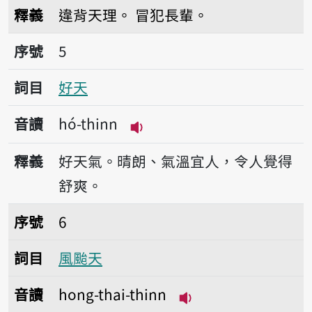
播放音讀gi̍k-thinn
釋義
違背天理。
冒犯長輩。
序號5好天
序號
5
詞目
好天
音讀
hó-thinn
播放音讀hó-thinn
釋義
好天氣。晴朗、氣溫宜人，令人覺得
舒爽。
序號6風颱天
序號
6
詞目
風颱天
音讀
hong-thai-thinn