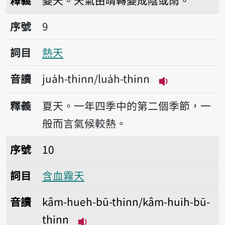
釋義
變天。天氣由晴轉變成陰或雨。
序號9熱天
序號
9
詞目
熱天
音讀
jua̍h-thinn/lua̍h-thinn
播放音讀jua̍h-t
釋義
夏天。一年四季中的第二個季節，一
般而言氣候較熱。
序號10含血霧天
序號
10
詞目
含血霧天
音讀
kâm-hueh-bū-thinn/kâm-huih-bū-
thinn