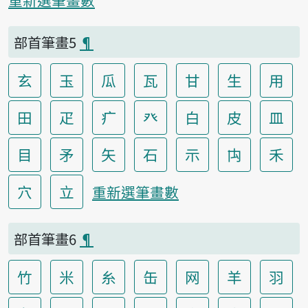
重新選筆畫數
部首筆畫5
¶
玄
玉
瓜
瓦
甘
生
用
田
疋
疒
癶
白
皮
皿
目
矛
矢
石
示
禸
禾
穴
立
重新選筆畫數
部首筆畫6
¶
竹
米
糸
缶
网
羊
羽