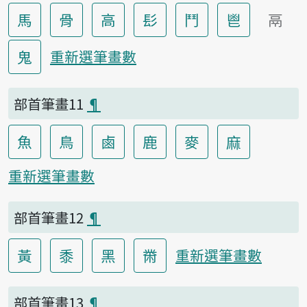
馬
骨
高
髟
鬥
鬯
鬲
鬼
重新選筆畫數
部首筆畫11
¶
魚
鳥
鹵
鹿
麥
麻
重新選筆畫數
部首筆畫12
¶
黃
黍
黑
黹
重新選筆畫數
部首筆畫13
¶