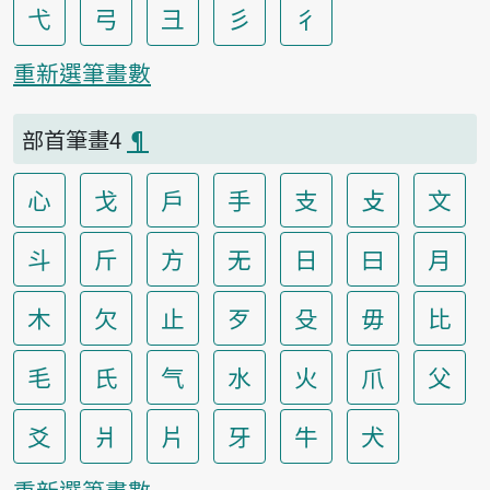
弋
弓
彐
彡
彳
重新選筆畫數
部首筆畫4
¶
心
戈
戶
手
支
攴
文
斗
斤
方
无
日
曰
月
木
欠
止
歹
殳
毋
比
毛
氏
气
水
火
爪
父
爻
爿
片
牙
牛
犬