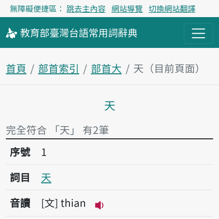
無障礙便捷區：
跳去主內容
網站導覽
切換網站翻譯
教育部
臺灣台語
常用詞
辭典
首頁
部首索引
部首大
天（目前頁面）
天
主內容區塊
完全符合 「天」 有2筆
序號1天
序號
1
詞目
天
音讀
文
thian