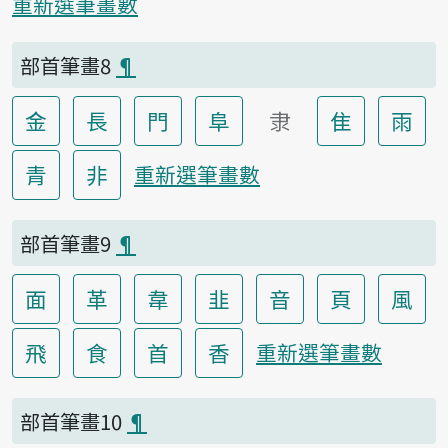
重新選筆畫數
部首筆畫8
¶
金
長
門
阜
隶
隹
雨
青
非
重新選筆畫數
部首筆畫9
¶
面
革
韋
韭
音
頁
風
飛
食
首
香
重新選筆畫數
部首筆畫10
¶