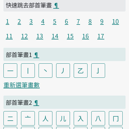
快速跳去部首筆畫
¶
1
2
3
4
5
6
7
8
9
10
11
12
13
14
15
16
17
部首筆畫1
¶
一
丨
丶
丿
乙
亅
重新選筆畫數
部首筆畫2
¶
二
亠
人
儿
入
八
冂