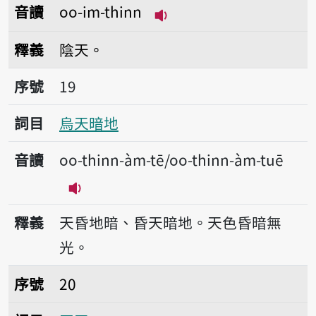
音讀
oo-im-thinn
播放音讀oo-im-thinn
釋義
陰天。
序號19烏天暗地
序號
19
詞目
烏天暗地
音讀
oo-thinn-àm-tē/oo-thinn-àm-tuē
播放音讀oo-thinn-àm-tē/oo-thinn-àm
釋義
天昏地暗、昏天暗地。天色昏暗無
光。
序號20歹天
序號
20