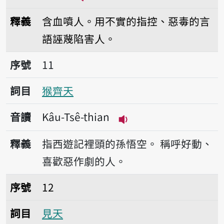
播放音讀kâm-hueh-bū-thinn/kâ
釋義
含血噴人。用不實的指控、惡毒的言
語誣蔑陷害人。
序號11猴齊天
序號
11
詞目
猴齊天
音讀
Kâu-Tsê-thian
播放音讀Kâu-Tsê-thia
釋義
指西遊記裡頭的孫悟空。
稱呼好動、
喜歡惡作劇的人。
序號12見天
序號
12
詞目
見天