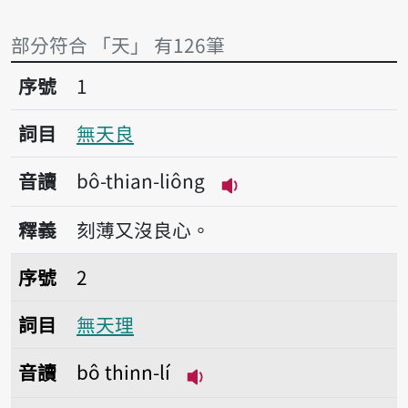
部分符合 「天」 有126筆
序號1無天良
序號
1
詞目
無天良
音讀
bô-thian-liông
播放音讀bô-thian-liô
釋義
刻薄又沒良心。
序號2無天理
序號
2
詞目
無天理
音讀
bô thinn-lí
播放音讀bô thinn-lí