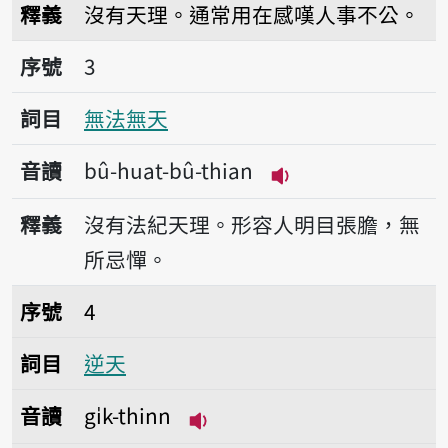
釋義
沒有天理。通常用在感嘆人事不公。
序號3無法無天
序號
3
詞目
無法無天
音讀
bû-huat-bû-thian
播放音讀bû-huat-b
釋義
沒有法紀天理。形容人明目張膽，無
所忌憚。
序號4逆天
序號
4
詞目
逆天
音讀
gi̍k-thinn