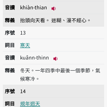
音讀
khiàn-thian
播放音讀khiàn-thian
釋義
抬頭向天看。
迷糊、漫不經心。
序號13寒天
序號
13
詞目
寒天
音讀
kuânn-thinn
播放音讀kuânn-thinn
釋義
冬天。一年四季中最後一個季節，氣
候寒冷。
序號14規年迵天
序號
14
詞目
規年迵天