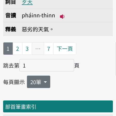
詞目
歹天
音讀
pháinn-thinn
播放音讀pháinn-thinn
釋義
惡劣的天氣。
第
頁
1
2
3
…
7
下一頁
跳去第
頁
頁碼
每頁顯示
20筆
部首筆畫索引