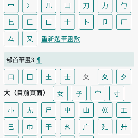
冖
冫
几
凵
刀
力
勹
匕
匚
匸
十
卜
卩
厂
厶
又
重新選筆畫數
部首筆畫3
¶
口
囗
土
士
夂
夊
夕
大（目前頁面）
女
子
宀
寸
小
尢
尸
屮
山
巛
工
己
巾
干
幺
广
廴
廾