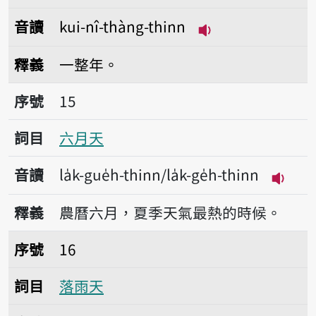
音讀
kui-nî-thàng-thinn
播放音讀kui-nî-th
釋義
一整年。
序號15六月天
序號
15
詞目
六月天
音讀
la̍k-gue̍h-thinn/la̍k-ge̍h-thinn
播放音讀l
釋義
農曆六月，夏季天氣最熱的時候。
序號16落雨天
序號
16
詞目
落雨天