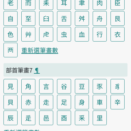
老
而
耒
耳
聿
肉
臣
自
至
臼
舌
舛
舟
艮
色
艸
虍
虫
血
行
衣
襾
重新選筆畫數
部首筆畫7
¶
見
角
言
谷
豆
豕
豸
貝
赤
走
足
身
車
辛
辰
辵
邑
酉
釆
里