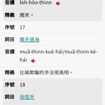
音讀
lo̍h-hōo-thinn
播放音讀lo̍h-hōo-thin
釋義
雨天。
序號17瞞天過海
序號
17
詞目
瞞天過海
音讀
muâ-thinn-kuè-hái/muâ-thinn-kè-
hái
播放音讀muâ-thinn-kuè-hái/muâ-t
釋義
比喻欺騙的手法很高明。
序號18烏陰天
序號
18
詞目
烏陰天