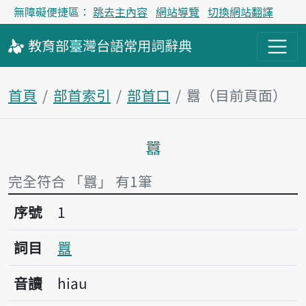
無障礙便捷區：
跳去主內容
網站導覽
切換網站翻譯
教育部
臺灣台語
常用詞
辭典
首頁
部首索引
部首口
囂（目前頁面）
囂
主內容區塊
完全符合 「囂」 有1筆
序號1囂
序號
1
詞目
囂
音讀
hiau