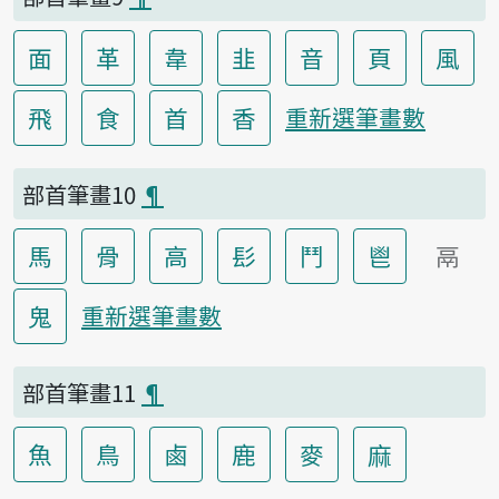
面
革
韋
韭
音
頁
風
飛
食
首
香
重新選筆畫數
部首筆畫10
¶
馬
骨
高
髟
鬥
鬯
鬲
鬼
重新選筆畫數
部首筆畫11
¶
魚
鳥
鹵
鹿
麥
麻