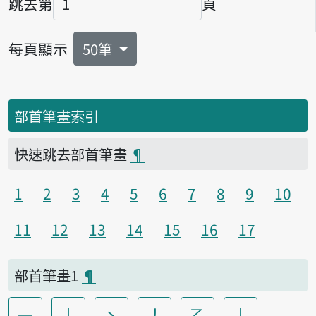
跳去第
頁
頁碼
每頁顯示
50筆
部首筆畫索引
快速跳去部首筆畫
¶
1
2
3
4
5
6
7
8
9
10
11
12
13
14
15
16
17
部首筆畫1
¶
一
丨
丶
丿
乙
亅