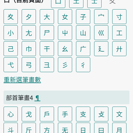
囗
土
士
夂
夊
夕
大
女
子
宀
寸
小
尢
尸
屮
山
巛
工
己
巾
干
幺
广
廴
廾
弋
弓
彐
彡
彳
重新選筆畫數
部首筆畫4
¶
心
戈
戶
手
支
攴
文
斗
斤
方
无
日
曰
月