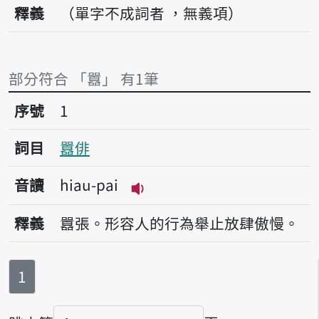
釋義
（單字不成詞者 ，無義項）
部分符合 「囂」 有1筆
序號1囂俳
序號
1
詞目
囂俳
音讀
hiau-pai
播放音讀hiau-pai
釋義
囂張。形容人的行為舉止放肆傲慢。
第
頁
1