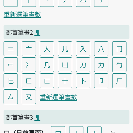
重新選筆畫數
部首筆畫2
¶
二
亠
人
儿
入
八
冂
冖
冫
几
凵
刀
力
勹
匕
匚
匸
十
卜
卩
厂
厶
又
重新選筆畫數
部首筆畫3
¶
口（目前頁面）