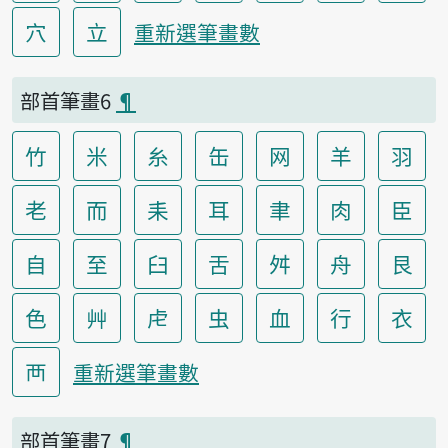
穴
立
重新選筆畫數
部首筆畫6
¶
竹
米
糸
缶
网
羊
羽
老
而
耒
耳
聿
肉
臣
自
至
臼
舌
舛
舟
艮
色
艸
虍
虫
血
行
衣
襾
重新選筆畫數
部首筆畫7
¶