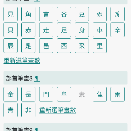
見
角
言
谷
豆
豕
豸
貝
赤
走
足
身
車
辛
辰
辵
邑
酉
釆
里
重新選筆畫數
部首筆畫8
¶
金
長
門
阜
隶
隹
雨
青
非
重新選筆畫數
部首筆畫9
¶