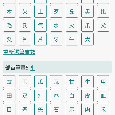
木
欠
止
歹
殳
毋
比
毛
氏
气
水
火
爪
父
爻
爿
片
牙
牛
犬
重新選筆畫數
部首筆畫5
¶
玄
玉
瓜
瓦
甘
生
用
田
疋
疒
癶
白
皮
皿
目
矛
矢
石
示
禸
禾