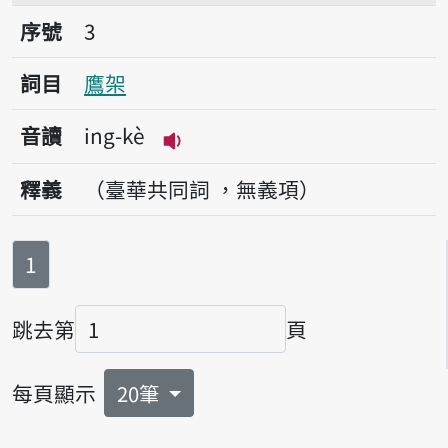
序號3鷹架
序號
3
詞目
鷹架
音讀
ing-kè
播放音讀ing-kè
釋義
（臺華共同詞 ，無義項）
第
頁
1
跳去第
頁
頁碼
每頁顯示
20筆