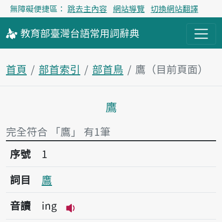
無障礙便捷區：
跳去主內容
網站導覽
切換網站翻譯
教育部
臺灣台語
常用詞
辭典
首頁
部首索引
部首鳥
鷹（目前頁面）
鷹
主內容區塊
完全符合 「鷹」 有1筆
序號1鷹
序號
1
詞目
鷹
音讀
ing