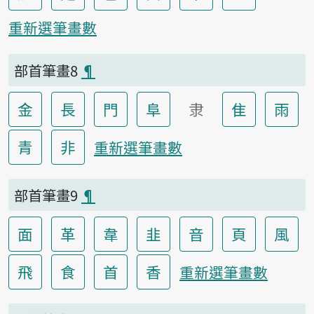
重新選筆畫數
部首筆畫8
¶
金
長
門
阜
隶
隹
雨
青
非
重新選筆畫數
部首筆畫9
¶
面
革
韋
韭
音
頁
風
飛
食
首
香
重新選筆畫數