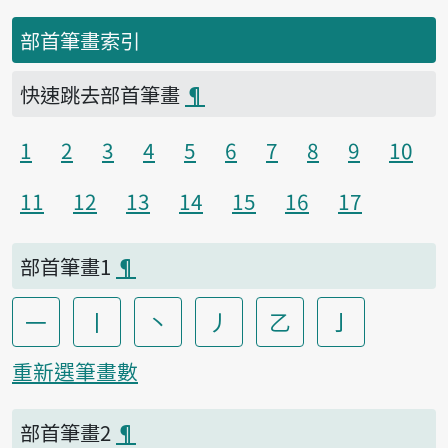
部首筆畫索引
快速跳去部首筆畫
¶
1
2
3
4
5
6
7
8
9
10
11
12
13
14
15
16
17
部首筆畫1
¶
一
丨
丶
丿
乙
亅
重新選筆畫數
部首筆畫2
¶