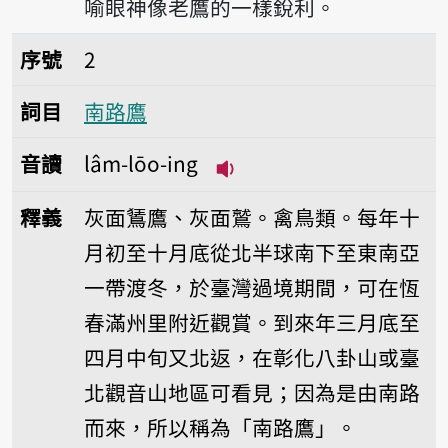
喻眼神像老鷹的一樣銳利。
序號2南路鷹
序號
2
詞目
南路鷹
音讀
lâm-lōo-ing
播放音讀lâm-lōo-ing
釋義
灰面鵟鷹、灰面鷲。禽鳥類。每年十
月初至十月底從北半球南下至東南亞
一帶渡冬，於臺灣過境期間，可在恆
春滿州里附近觀賞。到來年三月底至
四月中旬又北返，在彰化八卦山或臺
北觀音山地區可看見；因為是由南路
而來，所以稱為「南路鷹」。