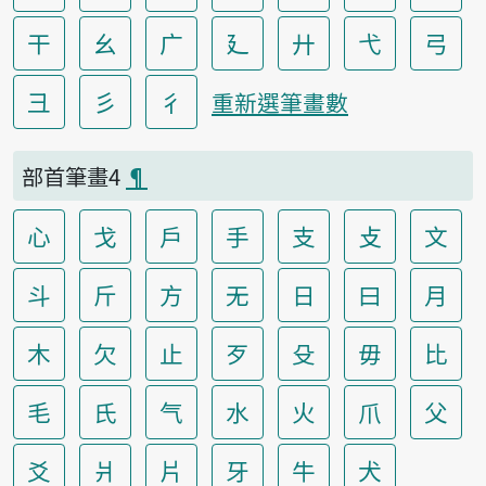
干
幺
广
廴
廾
弋
弓
彐
彡
彳
重新選筆畫數
部首筆畫4
¶
心
戈
戶
手
支
攴
文
斗
斤
方
无
日
曰
月
木
欠
止
歹
殳
毋
比
毛
氏
气
水
火
爪
父
爻
爿
片
牙
牛
犬