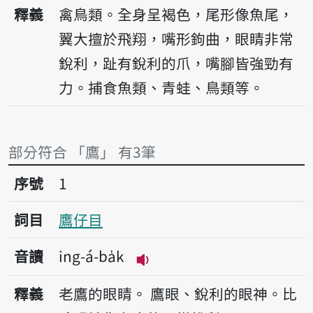
播放音讀ing
釋義
禽鳥類。全身呈褐色，尾形像魚尾，
翼大擅於飛翔，嘴形鉤曲，眼睛非常
銳利，趾有銳利的爪，嘴腳皆強勁有
力。捕食魚類、青蛙、鳥類等。
部分符合 「鷹」 有3筆
序號1鷹仔目
序號
1
詞目
鷹仔目
音讀
ing-á-ba̍k
播放音讀ing-á-ba̍k
釋義
老鷹的眼睛。
鷹眼、銳利的眼神。比