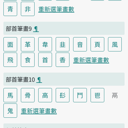
青
非
重新選筆畫數
部首筆畫9
¶
面
革
韋
韭
音
頁
風
飛
食
首
香
重新選筆畫數
部首筆畫10
¶
馬
骨
高
髟
鬥
鬯
鬲
鬼
重新選筆畫數