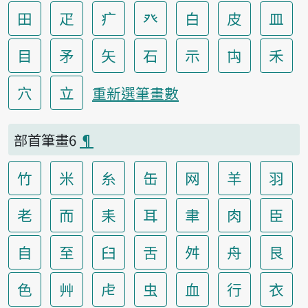
田
疋
疒
癶
白
皮
皿
目
矛
矢
石
示
禸
禾
穴
立
重新選筆畫數
部首筆畫6
¶
竹
米
糸
缶
网
羊
羽
老
而
耒
耳
聿
肉
臣
自
至
臼
舌
舛
舟
艮
色
艸
虍
虫
血
行
衣