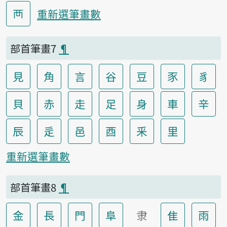
襾
重新選筆畫數
部首筆畫7
¶
見
角
言
谷
豆
豕
豸
貝
赤
走
足
身
車
辛
辰
辵
邑
酉
釆
里
重新選筆畫數
部首筆畫8
¶
金
長
門
阜
隶
隹
雨