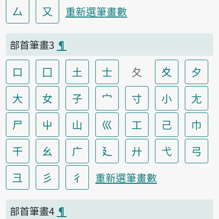
厶
又
重新選筆畫數
部首筆畫3
¶
口
囗
土
士
夂
夊
夕
大
女
子
宀
寸
小
尢
尸
屮
山
巛
工
己
巾
干
幺
广
廴
廾
弋
弓
彐
彡
彳
重新選筆畫數
部首筆畫4
¶