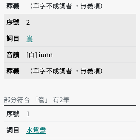
釋義
（單字不成詞者 ，無義項）
序號2鴦
序號
2
詞目
鴦
音讀
白
iunn
釋義
（單字不成詞者 ，無義項）
部分符合 「鴦」 有2筆
序號1水鴛鴦
序號
1
詞目
水鴛鴦