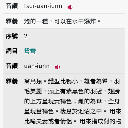
音讀
tsuí-uan-iunn
播放音讀tsuí-uan-iun
釋義
炮的一種，可以在水中爆炸。
序號2鴛鴦
序號
2
詞目
鴛鴦
音讀
uan-iunn
播放音讀uan-iunn
釋義
禽鳥類。體型比鴨小，雄者為鴛，羽
毛美麗，頭上有紫黑色的羽冠，翅膀
的上方呈現黃褐色；雌的為鴦，全身
呈現蒼褐色。棲息於池沼之中。
用來
比喻夫妻或者情侶。
用來指成對的物