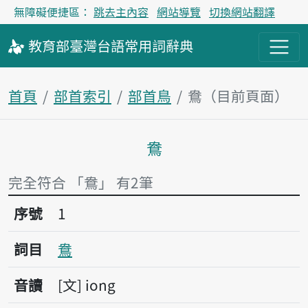
無障礙便捷區：
跳去主內容
網站導覽
切換網站翻譯
教育部
臺灣台語
常用詞
辭典
首頁
部首索引
部首鳥
鴦（目前頁面）
鴦
主內容區塊
完全符合 「鴦」 有2筆
序號1鴦
序號
1
詞目
鴦
音讀
文
iong