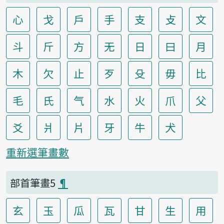
心
戈
戶
手
支
攴
文
斗
斤
方
无
日
曰
月
木
欠
止
歹
殳
毋
比
毛
氏
气
水
火
爪
父
爻
爿
片
牙
牛
犬
重新選筆畫數
部首筆畫5
¶
玄
玉
瓜
瓦
甘
生
用