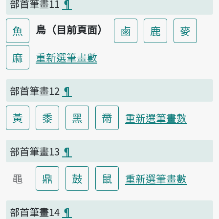
部首筆畫11
¶
鳥（目前頁面）
魚
鹵
鹿
麥
麻
重新選筆畫數
部首筆畫12
¶
黃
黍
黑
黹
重新選筆畫數
部首筆畫13
¶
黽
鼎
鼓
鼠
重新選筆畫數
部首筆畫14
¶