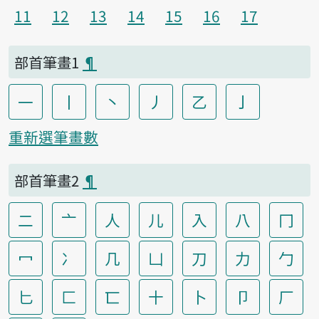
11
12
13
14
15
16
17
部首筆畫1
¶
一
丨
丶
丿
乙
亅
重新選筆畫數
部首筆畫2
¶
二
亠
人
儿
入
八
冂
冖
冫
几
凵
刀
力
勹
匕
匚
匸
十
卜
卩
厂