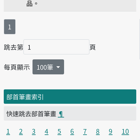
品。
第
頁
1
跳去第
頁
頁碼
每頁顯示
100筆
部首筆畫索引
快速跳去部首筆畫
¶
1
2
3
4
5
6
7
8
9
10