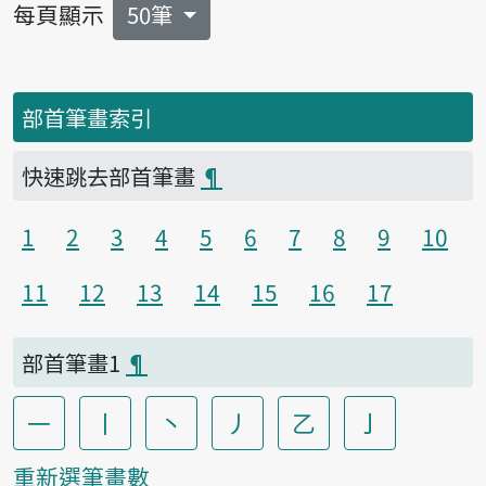
每頁顯示
50筆
部首筆畫索引
快速跳去部首筆畫
¶
1
2
3
4
5
6
7
8
9
10
11
12
13
14
15
16
17
部首筆畫1
¶
一
丨
丶
丿
乙
亅
重新選筆畫數