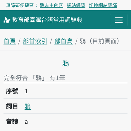
無障礙便捷區：
跳去主內容
網站導覽
切換網站翻譯
教育部
臺灣台語
常用詞
辭典
首頁
部首索引
部首鳥
鴉（目前頁面）
鴉
主內容區塊
完全符合 「鴉」 有1筆
序號1鴉
序號
1
詞目
鴉
音讀
a