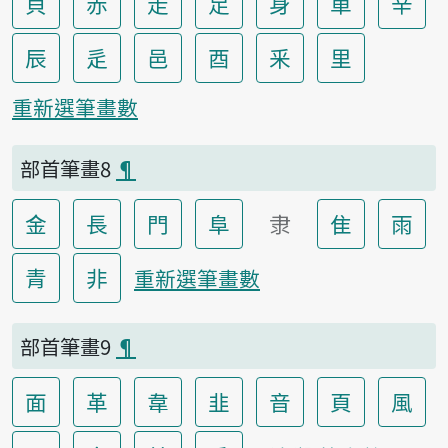
貝
赤
走
足
身
車
辛
辰
辵
邑
酉
釆
里
重新選筆畫數
部首筆畫8
¶
金
長
門
阜
隶
隹
雨
青
非
重新選筆畫數
部首筆畫9
¶
面
革
韋
韭
音
頁
風