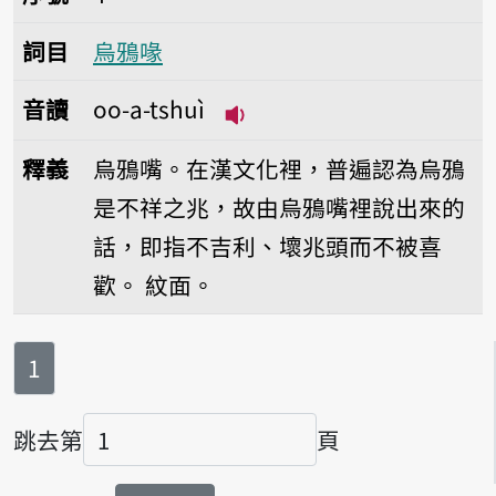
詞目
烏鴉喙
音讀
oo-a-tshuì
播放音讀oo-a-tshuì
釋義
烏鴉嘴。在漢文化裡，普遍認為烏鴉
是不祥之兆，故由烏鴉嘴裡說出來的
話，即指不吉利、壞兆頭而不被喜
歡。
紋面。
第
頁
1
跳去第
頁
頁碼