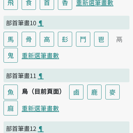
飛
食
首
香
重新選筆畫數
部首筆畫10
¶
馬
骨
高
髟
鬥
鬯
鬲
鬼
重新選筆畫數
部首筆畫11
¶
鳥（目前頁面）
魚
鹵
鹿
麥
麻
重新選筆畫數
部首筆畫12
¶