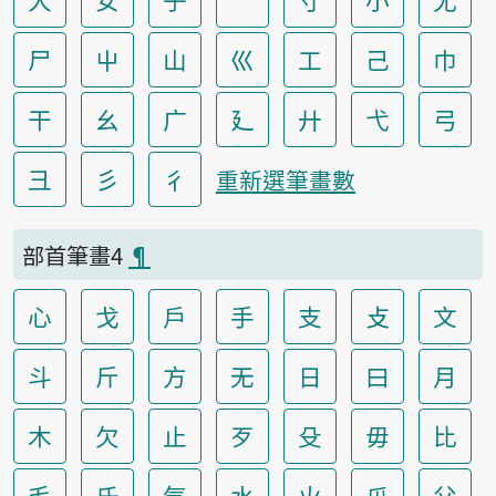
尸
屮
山
巛
工
己
巾
干
幺
广
廴
廾
弋
弓
彐
彡
彳
重新選筆畫數
部首筆畫4
¶
心
戈
戶
手
支
攴
文
斗
斤
方
无
日
曰
月
木
欠
止
歹
殳
毋
比
毛
氏
气
水
火
爪
父