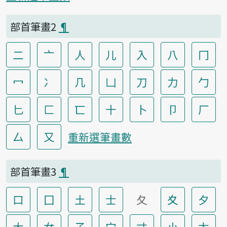
部首筆畫2
¶
二
亠
人
儿
入
八
冂
冖
冫
几
凵
刀
力
勹
匕
匚
匸
十
卜
卩
厂
厶
又
重新選筆畫數
部首筆畫3
¶
口
囗
土
士
夂
夊
夕
大
女
子
宀
寸
小
尢