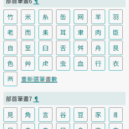
部首筆畫6
¶
竹
米
糸
缶
网
羊
羽
老
而
耒
耳
聿
肉
臣
自
至
臼
舌
舛
舟
艮
色
艸
虍
虫
血
行
衣
襾
重新選筆畫數
部首筆畫7
¶
見
角
言
谷
豆
豕
豸