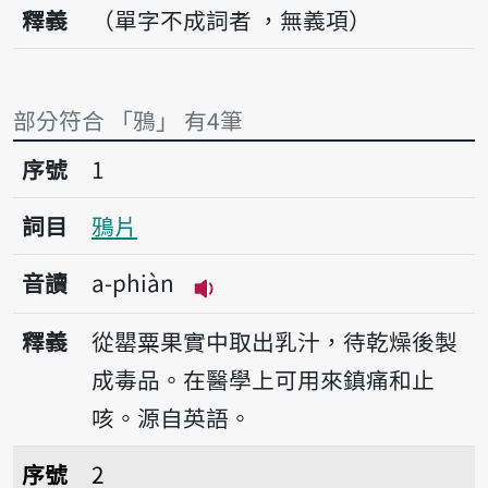
釋義
（單字不成詞者 ，無義項）
部分符合 「鴉」 有4筆
序號1鴉片
序號
1
詞目
鴉片
音讀
a-phiàn
播放音讀a-phiàn
釋義
從罌粟果實中取出乳汁，待乾燥後製
成毒品。在醫學上可用來鎮痛和止
咳。源自英語。
序號2鴉片仙
序號
2