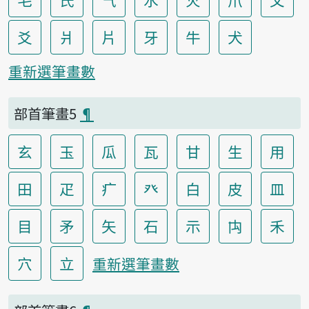
爻
爿
片
牙
牛
犬
重新選筆畫數
部首筆畫5
¶
玄
玉
瓜
瓦
甘
生
用
田
疋
疒
癶
白
皮
皿
目
矛
矢
石
示
禸
禾
穴
立
重新選筆畫數