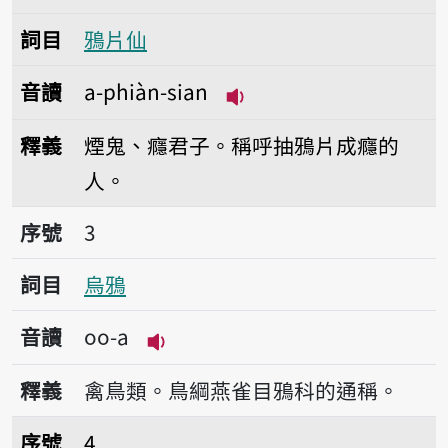
詞目
鴉片仙
音讀
a-phiàn-sian
播放音讀a-phiàn-sian
釋義
煙鬼、癮君子。稱呼抽鴉片成癮的
人。
序號3烏鴉
序號
3
詞目
烏鴉
音讀
oo-a
播放音讀oo-a
釋義
禽鳥類。鳥綱燕雀目鴉科的通稱。
序號4烏鴉喙
序號
4