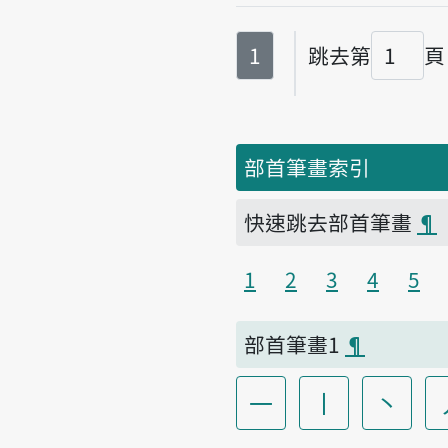
第
頁
1
跳去第
頁
頁碼
部首筆畫索引
快速跳去部首筆畫
¶
1
2
3
4
5
部首筆畫1
¶
一
丨
丶