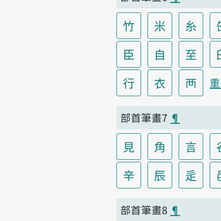
竹
米
糸
臣
自
至
行
衣
襾
重
部首筆畫7
¶
見
角
言
辛
辰
辵
部首筆畫8
¶