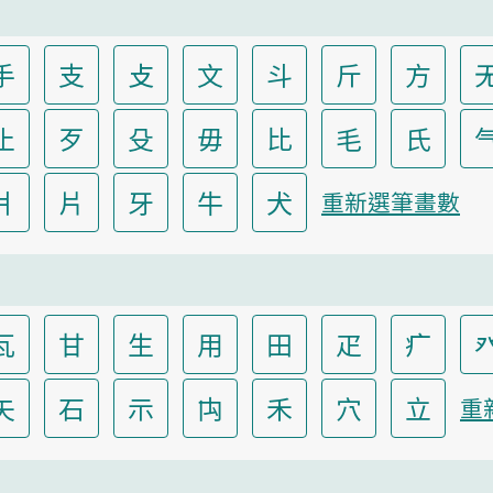
手
支
攴
文
斗
斤
方
止
歹
殳
毋
比
毛
氏
爿
片
牙
牛
犬
重新選筆畫數
瓦
甘
生
用
田
疋
疒
矢
石
示
禸
禾
穴
立
重