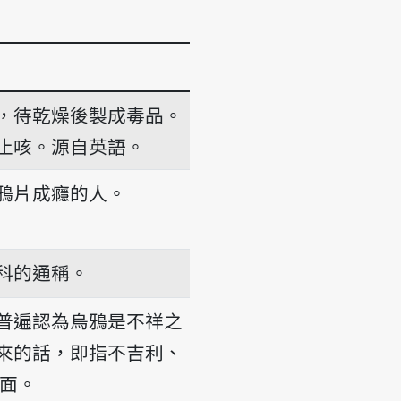
，待乾燥後製成毒品。
止咳。源自英語。
鴉片成癮的人。
科的通稱。
普遍認為烏鴉是不祥之
來的話，即指不吉利、
面。