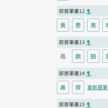
部首筆畫12
¶
黃
黍
黑
部首筆畫13
¶
黽
鼎
鼓
部首筆畫14
¶
鼻
齊
重新選筆
部首筆畫15
¶