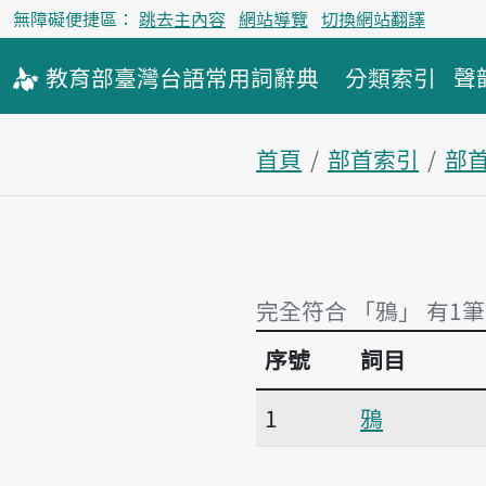
無障礙便捷區：
跳去主內容
網站導覽
切換網站翻譯
教育部
臺灣台語
常用詞
辭典
分類索引
聲
首頁
部首索引
部
完全符合 「鴉」 有1筆
序號
詞目
完全符合 「鴉」 有1筆
1
鴉