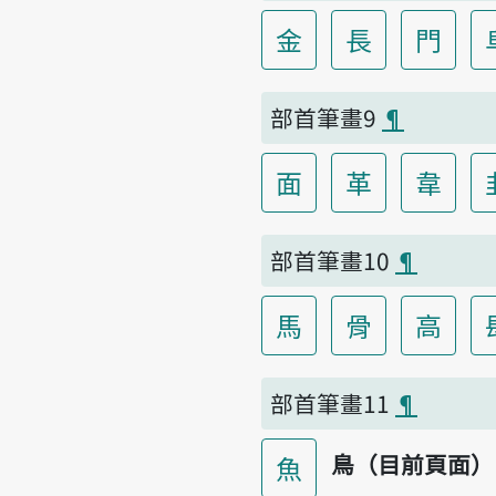
金
長
門
部首筆畫9
¶
面
革
韋
部首筆畫10
¶
馬
骨
高
部首筆畫11
¶
鳥（目前頁面）
魚