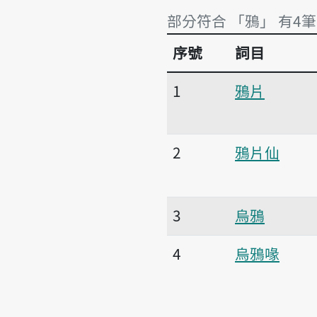
部分符合 「鴉」 有4筆
序號
詞目
部分符合 「鴉」 有4筆
1
鴉片
2
鴉片仙
3
烏鴉
4
烏鴉喙