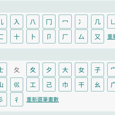
儿
入
八
冂
冖
冫
几
匸
十
卜
卩
厂
厶
又
重
士
夂
夊
夕
大
女
子
山
巛
工
己
巾
干
幺
彡
彳
重新選筆畫數