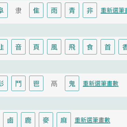
阜
隶
隹
雨
青
非
重新選筆
韭
音
頁
風
飛
食
首
髟
鬥
鬯
鬲
鬼
重新選筆畫數
鹵
鹿
麥
麻
重新選筆畫數