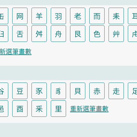
缶
网
羊
羽
老
而
耒
臼
舌
舛
舟
艮
色
艸
新選筆畫數
谷
豆
豕
豸
貝
赤
走
邑
酉
釆
里
重新選筆畫數