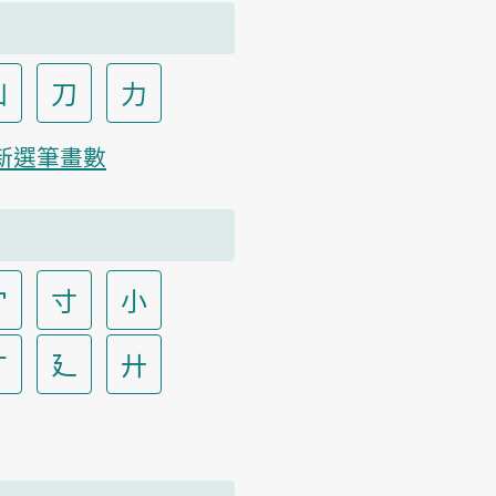
凵
刀
力
新選筆畫數
宀
寸
小
广
廴
廾