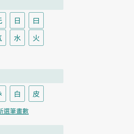
无
日
曰
气
水
火
癶
白
皮
新選筆畫數