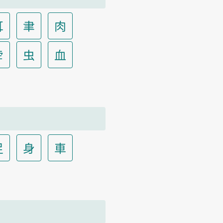
耳
聿
肉
虍
虫
血
足
身
車