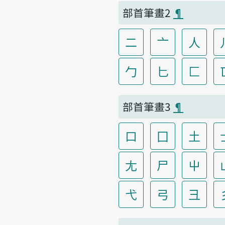
部首筆畫2
¶
二
亠
人
勹
匕
匚
部首筆畫3
¶
口
囗
土
尢
尸
屮
弋
弓
彐