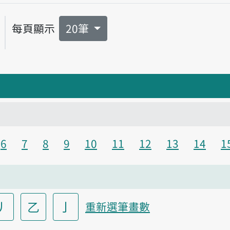
每頁顯示
20筆
6
7
8
9
10
11
12
13
14
1
丿
乙
亅
重新選筆畫數