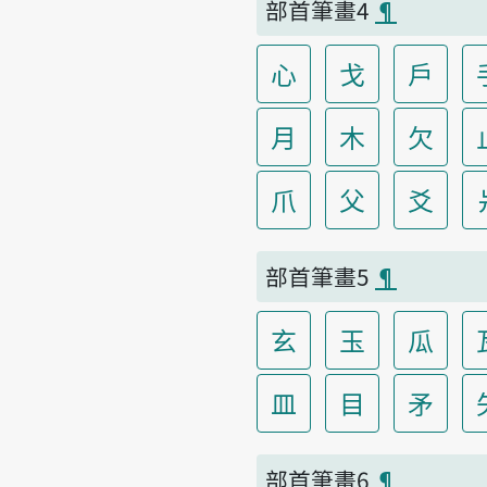
部首筆畫4
¶
心
戈
戶
月
木
欠
爪
父
爻
部首筆畫5
¶
玄
玉
瓜
皿
目
矛
部首筆畫6
¶