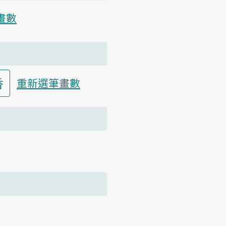
畫數
香
重新選筆畫數