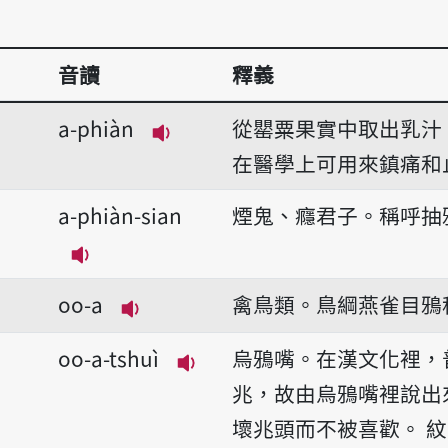
音讀
釋義
a-phiàn
從罌粟果實中取出乳汁
播放音讀a-phiàn
在醫學上可用來鎮痛和
a-phiàn-sian
煙鬼、癮君子。稱呼抽
播放音讀a-phiàn-sian
oo-a
禽鳥類。鳥綱燕雀目鴉
播放音讀oo-a
oo-a-tshuì
烏鴉嘴。在漢文化裡，
播放音讀oo-a-tshuì
兆，故由烏鴉嘴裡說出
壞兆頭而不被喜歡。
紋