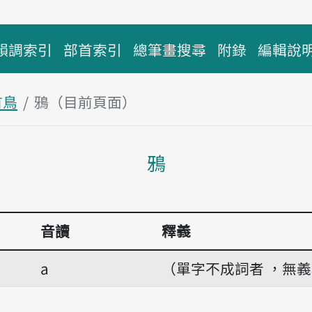
韻調索引
部首索引
總筆畫搜尋
附錄
編輯說
首鳥
鴉（目前頁面）
主內容區塊
鴉
音讀
釋義
a
（單字不成詞者 ，無