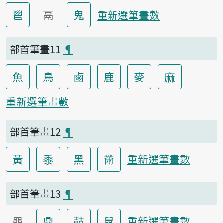
鬯
鬲
鬼
重新選筆畫數
部首筆畫11
¶
魚
鳥
鹵
鹿
麥
麻
重新選筆畫數
部首筆畫12
¶
黃
黍
黑
黹
重新選筆畫數
部首筆畫13
¶
黽
鼎
鼓
鼠
重新選筆畫數