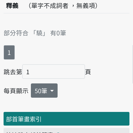
釋義
（單字不成詞者 ，無義項）
部分符合 「驍」 有0筆
第
頁
1
跳去第
頁
頁碼
每頁顯示
50筆
部首筆畫索引