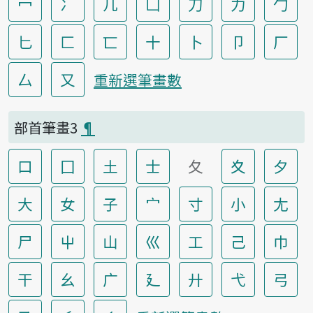
冖
冫
几
凵
刀
力
勹
匕
匚
匸
十
卜
卩
厂
厶
又
重新選筆畫數
部首筆畫3
¶
口
囗
土
士
夂
夊
夕
大
女
子
宀
寸
小
尢
尸
屮
山
巛
工
己
巾
干
幺
广
廴
廾
弋
弓