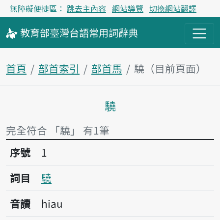
無障礙便捷區：
跳去主內容
網站導覽
切換網站翻譯
教育部
臺灣台語
常用詞
辭典
首頁
部首索引
部首馬
驍（目前頁面）
驍
主內容區塊
完全符合 「驍」 有1筆
序號1驍
序號
1
詞目
驍
音讀
hiau