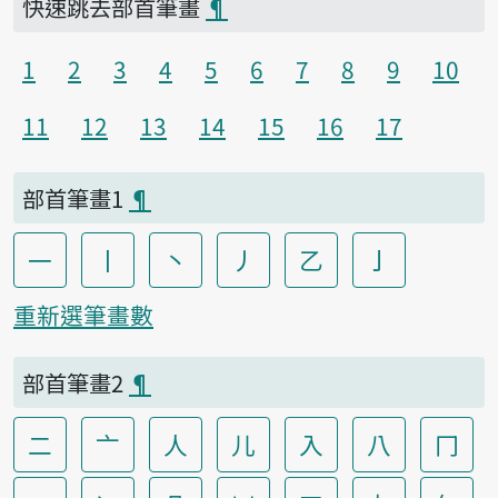
快速跳去部首筆畫
¶
1
2
3
4
5
6
7
8
9
10
11
12
13
14
15
16
17
部首筆畫1
¶
一
丨
丶
丿
乙
亅
重新選筆畫數
部首筆畫2
¶
二
亠
人
儿
入
八
冂