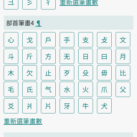
彐
彡
彳
重新選筆畫數
部首筆畫4
¶
心
戈
戶
手
支
攴
文
斗
斤
方
无
日
曰
月
木
欠
止
歹
殳
毋
比
毛
氏
气
水
火
爪
父
爻
爿
片
牙
牛
犬
重新選筆畫數