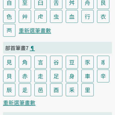
自
至
臼
舌
舛
舟
艮
色
艸
虍
虫
血
行
衣
襾
重新選筆畫數
部首筆畫7
¶
見
角
言
谷
豆
豕
豸
貝
赤
走
足
身
車
辛
辰
辵
邑
酉
釆
里
重新選筆畫數