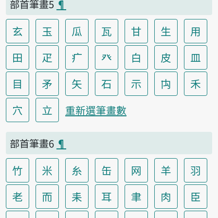
部首筆畫5
¶
玄
玉
瓜
瓦
甘
生
用
田
疋
疒
癶
白
皮
皿
目
矛
矢
石
示
禸
禾
穴
立
重新選筆畫數
部首筆畫6
¶
竹
米
糸
缶
网
羊
羽
老
而
耒
耳
聿
肉
臣