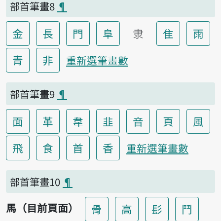
部首筆畫8
¶
金
長
門
阜
隶
隹
雨
青
非
重新選筆畫數
部首筆畫9
¶
面
革
韋
韭
音
頁
風
飛
食
首
香
重新選筆畫數
部首筆畫10
¶
馬（目前頁面）
骨
高
髟
鬥