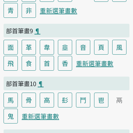
青
非
重新選筆畫數
部首筆畫9
¶
面
革
韋
韭
音
頁
風
飛
食
首
香
重新選筆畫數
部首筆畫10
¶
馬
骨
高
髟
鬥
鬯
鬲
鬼
重新選筆畫數