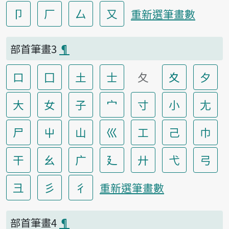
卩
厂
厶
又
重新選筆畫數
部首筆畫3
¶
口
囗
土
士
夂
夊
夕
大
女
子
宀
寸
小
尢
尸
屮
山
巛
工
己
巾
干
幺
广
廴
廾
弋
弓
彐
彡
彳
重新選筆畫數
部首筆畫4
¶