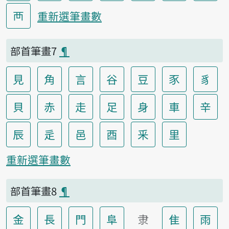
襾
重新選筆畫數
部首筆畫7
¶
見
角
言
谷
豆
豕
豸
貝
赤
走
足
身
車
辛
辰
辵
邑
酉
釆
里
重新選筆畫數
部首筆畫8
¶
金
長
門
阜
隶
隹
雨