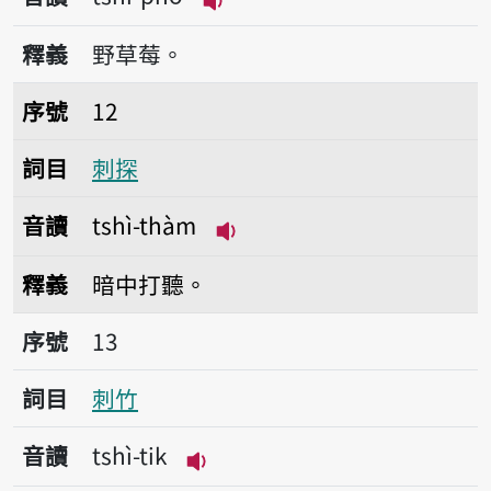
播放音讀tshì-pho
釋義
野草莓。
序號12刺探
序號
12
詞目
刺探
音讀
tshì-thàm
播放音讀tshì-thàm
釋義
暗中打聽。
序號13刺竹
序號
13
詞目
刺竹
音讀
tshì-tik