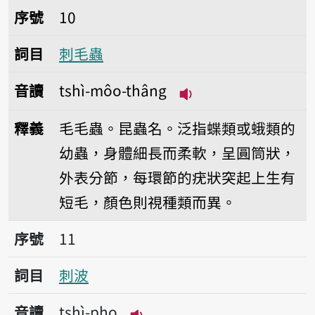
序號10刺毛蟲
序號
10
詞目
刺毛蟲
音讀
tshì-môo-thâng
播放音讀tshì-môo-t
釋義
毛毛蟲。昆蟲名。泛指蝶類或蛾類的
幼蟲，身體細長而柔軟，呈圓筒狀，
外表分節，每環節的疣狀突起上生有
短毛，顏色則視種類而異。
序號11刺波
序號
11
詞目
刺波
音讀
tshì-pho