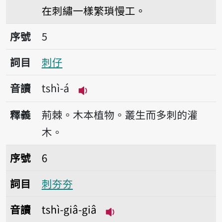
在刺繡一樣繁瑣慢工。
序號5刺仔
序號
5
詞目
刺仔
音讀
tshì-á
播放音讀tshì-á
釋義
荊棘。木本植物。叢生而多刺的灌
木。
序號6刺夯夯
序號
6
詞目
刺夯夯
音讀
tshì-giâ-giâ