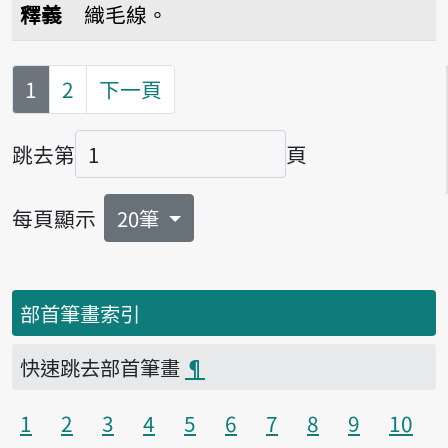
釋義
織毛線。
第
頁
1
2
下一頁
跳去第
頁
頁碼
每頁顯示
20筆
部首筆畫索引
快速跳去部首筆畫
¶
1
2
3
4
5
6
7
8
9
10