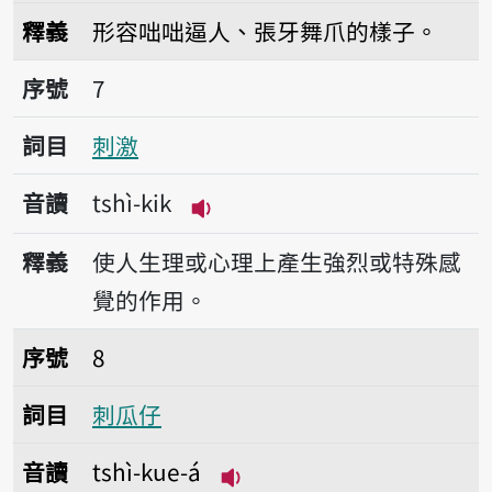
播放音讀tshì-giâ-giâ
釋義
形容咄咄逼人、張牙舞爪的樣子。
序號7刺激
序號
7
詞目
刺激
音讀
tshì-kik
播放音讀tshì-kik
釋義
使人生理或心理上產生強烈或特殊感
覺的作用。
序號8刺瓜仔
序號
8
詞目
刺瓜仔
音讀
tshì-kue-á