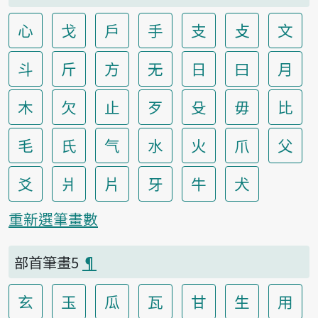
心
戈
戶
手
支
攴
文
斗
斤
方
无
日
曰
月
木
欠
止
歹
殳
毋
比
毛
氏
气
水
火
爪
父
爻
爿
片
牙
牛
犬
重新選筆畫數
部首筆畫5
¶
玄
玉
瓜
瓦
甘
生
用