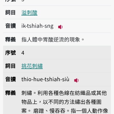
詞目
溢刺酸
音讀
ik-tshiah-sng
播放音讀ik-tshiah-sng
釋義
指人體中胃酸逆流的現象。
序號4挑花刺繡
序號
4
詞目
挑花刺繡
音讀
thio-hue-tshiah-siù
播放音讀thio-hue-
釋義
刺繡。利用各種色線在紡織品或其他
物品上，以不同的方法繡出各種圖
案。
磨蹭、慢吞吞。指一個人動作像