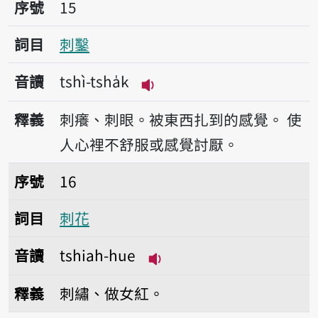
序號15刺鑿
序號
15
詞目
刺鑿
音讀
tshì-tsha̍k
播放音讀tshì-tsha̍k
釋義
刺癢、刺眼。被東西扎到的感覺。
使
人心裡不舒服或感覺討厭。
序號16刺花
序號
16
詞目
刺花
音讀
tshiah-hue
播放音讀tshiah-hue
釋義
刺繡、做女紅。