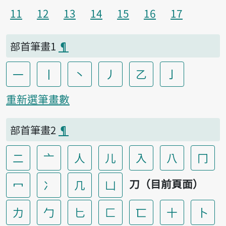
11
12
13
14
15
16
17
部首筆畫1
¶
一
丨
丶
丿
乙
亅
重新選筆畫數
部首筆畫2
¶
二
亠
人
儿
入
八
冂
刀（目前頁面）
冖
冫
几
凵
力
勹
匕
匚
匸
十
卜