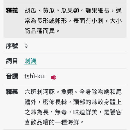
播放音讀tshì-kue-á
釋義
胡瓜、黃瓜。瓜果類。瓠果細長，通
常為長形或卵形，表面有小刺，大小
隨品種而異。
序號9刺䲅
序號
9
詞目
刺䲅
音讀
tshì-kui
播放音讀tshì-kui
釋義
六斑刺河豚。魚類。全身除吻端和尾
鰭外，密佈長棘，頭部的棘較身體上
之棘為長，無毒，味道鮮美，是饕客
喜歡品嚐的一種海鮮。