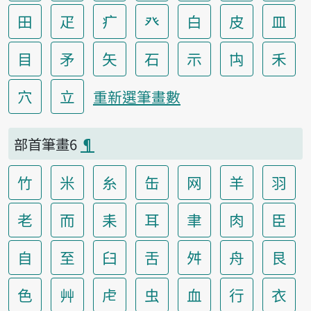
田
疋
疒
癶
白
皮
皿
目
矛
矢
石
示
禸
禾
穴
立
重新選筆畫數
部首筆畫6
¶
竹
米
糸
缶
网
羊
羽
老
而
耒
耳
聿
肉
臣
自
至
臼
舌
舛
舟
艮
色
艸
虍
虫
血
行
衣