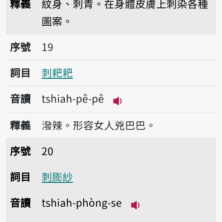
釋義
紋身、刺青。在身體皮膚上刺染各種
圖案。
序號19刺耙耙
序號
19
詞目
刺耙耙
音讀
tshiah-pê-pê
播放音讀tshiah-pê-pê
釋義
潑辣。形容女人兇巴巴。
序號20刺膨紗
序號
20
詞目
刺膨紗
音讀
tshiah-phòng-se
播放音讀tshiah-phò