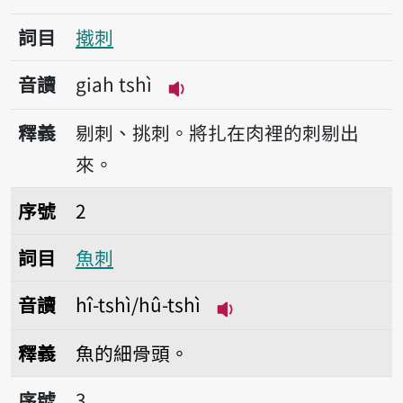
詞目
撠刺
音讀
giah tshì
播放音讀giah tshì
釋義
剔刺、挑刺。將扎在肉裡的刺剔出
來。
序號2魚刺
序號
2
詞目
魚刺
音讀
hî-tshì/hû-tshì
播放音讀hî-tshì/hû-ts
釋義
魚的細骨頭。
序號3溢刺酸
序號
3