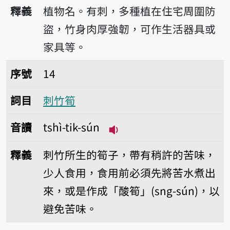
播放音讀tshì-tik
釋義
植物名。有刺，多種植在住宅周圍防
盜，竹身肉厚強韌，可作生活器具或
家具等。
序號14刺竹筍
序號
14
詞目
刺竹筍
音讀
tshì-tik-sún
播放音讀tshì-tik-sún
釋義
刺竹所生的筍子，帶有稍許的苦味，
少人食用，食用前必須先將苦水煮出
來，或是作成「酸筍」(sng-sún)，以
避免苦味。