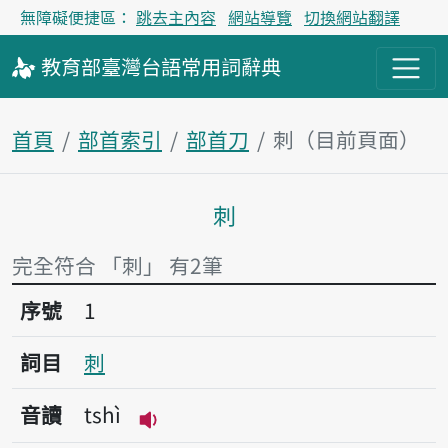
無障礙便捷區：
跳去主內容
網站導覽
切換網站翻譯
教育部
臺灣台語
常用詞
辭典
首頁
部首索引
部首刀
刺（目前頁面）
刺
主內容區塊
完全符合 「刺」 有2筆
序號1刺
序號
1
詞目
刺
音讀
tshì