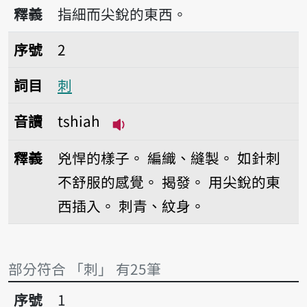
播放音讀tshì
釋義
指細而尖銳的東西。
序號2刺
序號
2
詞目
刺
音讀
tshiah
播放音讀tshiah
釋義
兇悍的樣子。
編織、縫製。
如針刺
不舒服的感覺。
揭發。
用尖銳的東
西插入。
刺青、紋身。
部分符合 「刺」 有25筆
序號1撠刺
序號
1