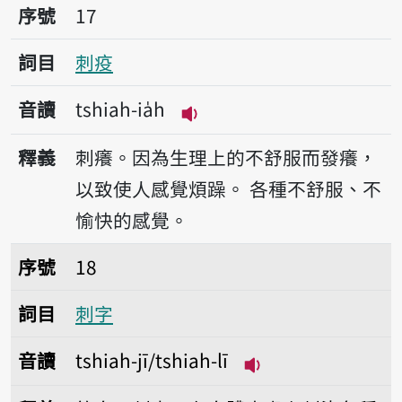
序號17刺疫
序號
17
詞目
刺疫
音讀
tshiah-ia̍h
播放音讀tshiah-ia̍h
釋義
刺癢。因為生理上的不舒服而發癢，
以致使人感覺煩躁。
各種不舒服、不
愉快的感覺。
序號18刺字
序號
18
詞目
刺字
音讀
tshiah-jī/tshiah-lī
播放音讀tshiah-jī/t