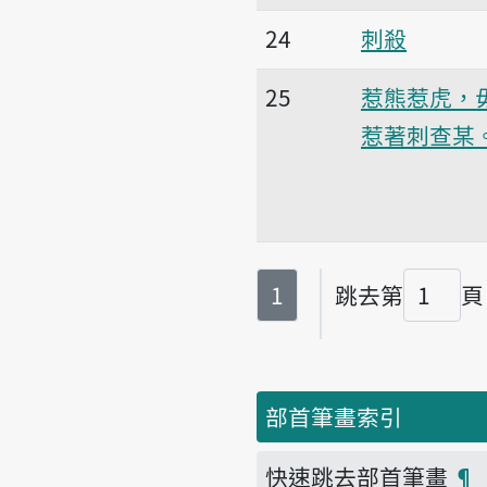
24
刺殺
25
惹熊惹虎，
惹著刺查某
第
頁
1
跳去第
頁
頁碼
部首筆畫索引
快速跳去部首筆畫
¶