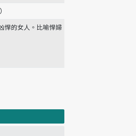
項）
凶悍的女人。比喻悍婦
o̍h tshiah-tsa-bóo.