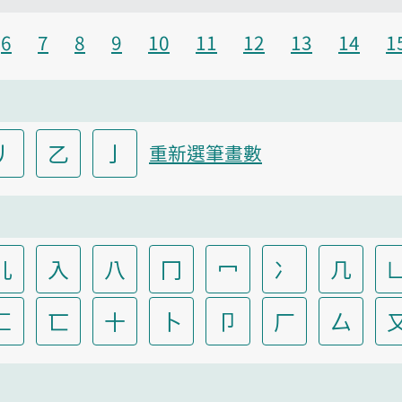
6
7
8
9
10
11
12
13
14
1
丿
乙
亅
重新選筆畫數
儿
入
八
冂
冖
冫
几
匚
匸
十
卜
卩
厂
厶