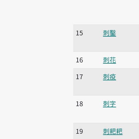
15
刺鑿
16
刺花
17
刺疫
18
刺字
19
刺耙耙