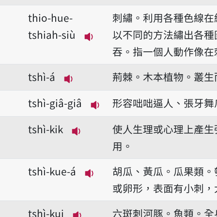
播放音讀ik-tshiah-sng
thio-hue-
刺繡。利用各種色線在
tshiah-siù
以不同的方法繡出各種
播放音讀thio-hue-tshiah-si
吞。指一個人動作像在
tshì-á
荊棘。木本植物。叢生
播放音讀tshì-á
tshì-giâ-giâ
形容咄咄逼人、張牙舞
播放音讀tshì-giâ-giâ
tshì-kik
使人生理或心理上產生
播放音讀tshì-kik
用。
tshì-kue-á
胡瓜、黃瓜。瓜果類。
播放音讀tshì-kue-á
或卵形，表面有小刺，
tshì-kui
六斑刺河豚。魚類。全