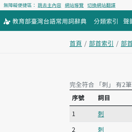
無障礙便捷區：
跳去主內容
網站導覽
切換網站翻譯
教育部
臺灣台語
常用詞
辭典
分類索引
聲
首頁
部首索引
部
完全符合 「刺」 有2筆
序號
詞目
完全符合 「刺」 有2筆
1
刺
2
刺