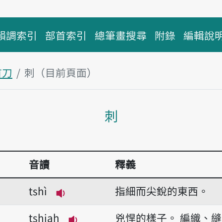
韻調索引
部首索引
總筆畫搜尋
附錄
編輯說
首刀
刺（目前頁面）
主內容區塊
刺
音讀
釋義
tshì
指細而尖銳的東西。
播放音讀tshì
tshiah
兇悍的樣子。
編織、縫