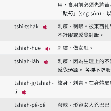
播放音讀tshì-tik-sún
用，食用前必須先將苦
「酸筍」(sng-sún)
tshì-tsha̍k
刺癢、刺眼。被東西扎
播放音讀tshì-tsha̍k
不舒服或感覺討厭。
tshiah-hue
刺繡、做女紅。
播放音讀tshiah-hue
tshiah-ia̍h
刺癢。因為生理上的不
播放音讀tshiah-ia̍h
感覺煩躁。
各種不舒服
tshiah-jī/tshiah-
紋身、刺青。在身體皮
lī
播放音讀tshiah-jī/tshiah-lī
tshiah-pê-pê
潑辣。形容女人兇巴巴