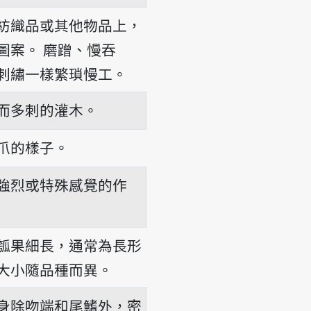
紡織品或其他物品上，
圖案。
磨蹭、慢吞
ù
刺繡一樣繁瑣慢工。
而多刺的灌木。
爪的樣子。
強烈或特殊感覺的作
瓠果細長，通常為長形
大小隨品種而異。
身除吻端和尾鰭外，密