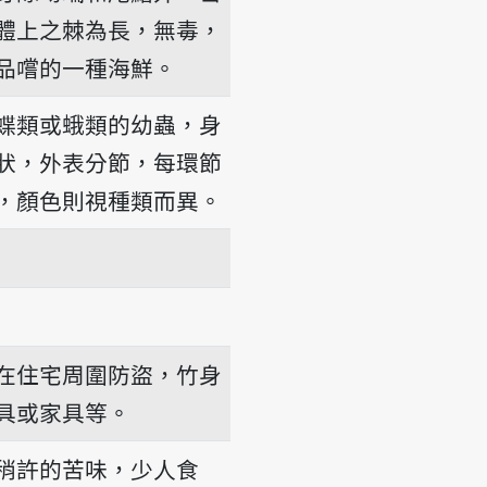
體上之棘為長，無毒，
品嚐的一種海鮮。
蝶類或蛾類的幼蟲，身
狀，外表分節，每環節
，顏色則視種類而異。
在住宅周圍防盜，竹身
具或家具等。
稍許的苦味，少人食