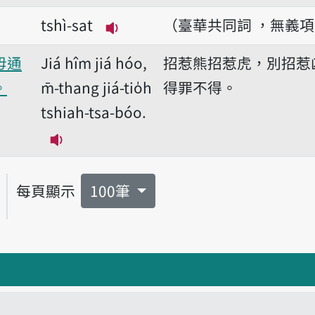
tshì-sat
（臺華共同詞 ，無義
播放音讀tshì-sat
毋通
Jiá hîm jiá hóo,
招惹熊招惹虎，別招惹
。
m̄-thang jiá-tio̍h
得罪不得。
tshiah-tsa-bóo.
播放音讀Jiá hîm jiá hóo, m̄-thang jiá-ti
每頁顯示
100筆