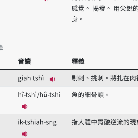
播放音讀tshiah
感覺。
揭發。
用尖銳
身。
筆
音讀
釋義
筆
giah tshì
剔刺、挑刺。將扎在肉
播放音讀giah tshì
hî-tshì/hû-tshì
魚的細骨頭。
播放音讀hî-tshì/hû-tshì
ik-tshiah-sng
指人體中胃酸逆流的現