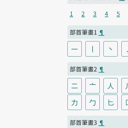
1
2
3
4
5
部首筆畫1
¶
一
丨
丶
部首筆畫2
¶
二
亠
人
力
勹
匕
部首筆畫3
¶