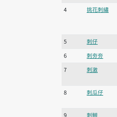
4
挑花刺繡
5
刺仔
6
刺夯夯
7
刺激
8
刺瓜仔
9
刺䲅