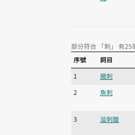
部分符合 「刺」 有25
序號
詞目
部分符合 「刺」 有25
1
撠刺
2
魚刺
3
溢刺酸