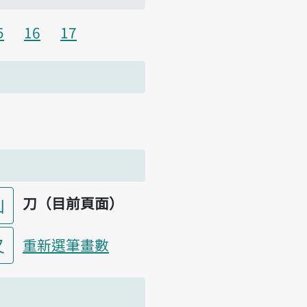
5
16
17
刀（目前頁面）
凵
又
重新選筆畫數