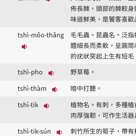
播放音讀tshì-kui
佈長棘，頭部的棘較身
味道鮮美，是饕客喜歡
tshì-môo-thâng
毛毛蟲。昆蟲名。泛指
體細長而柔軟，呈圓筒
播放音讀tshì-môo-thâng
的疣狀突起上生有短毛
tshì-pho
野草莓。
播放音讀tshì-pho
tshì-thàm
暗中打聽。
播放音讀tshì-thàm
tshì-tik
植物名。有刺，多種植
播放音讀tshì-tik
肉厚強韌，可作生活器
tshì-tik-sún
刺竹所生的筍子，帶有