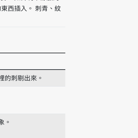
的東西插入。
刺青、紋
裡的刺剔出來。
象。