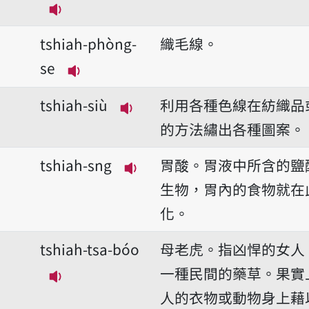
播放音讀tshiah-pê-pê
tshiah-phòng-
織毛線。
se
播放音讀tshiah-phòng-se
tshiah-siù
利用各種色線在紡織品
播放音讀tshiah-siù
的方法繡出各種圖案。
tshiah-sng
胃酸。胃液中所含的鹽
播放音讀tshiah-sng
生物，胃內的食物就在
化。
tshiah-tsa-bóo
母老虎。指凶悍的女人
一種民間的藥草。果實
播放音讀tshiah-tsa-bóo
人的衣物或動物身上藉