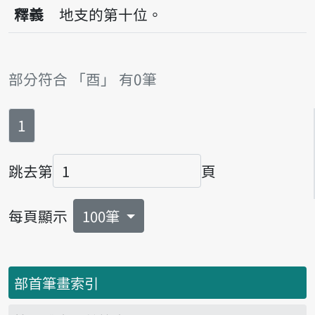
播放音讀iú
釋義
地支的第十位。
部分符合 「酉」 有0筆
第
頁
1
跳去第
頁
頁碼
每頁顯示
100筆
部首筆畫索引