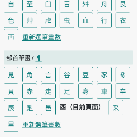
自
至
臼
舌
舛
舟
艮
色
艸
虍
虫
血
行
衣
襾
重新選筆畫數
部首筆畫7
¶
見
角
言
谷
豆
豕
豸
貝
赤
走
足
身
車
辛
酉（目前頁面）
辰
辵
邑
釆
里
重新選筆畫數