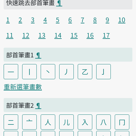
快速跳去部首筆畫
¶
1
2
3
4
5
6
7
8
9
10
11
12
13
14
15
16
17
部首筆畫1
¶
一
丨
丶
丿
乙
亅
重新選筆畫數
部首筆畫2
¶
二
亠
人
儿
入
八
冂