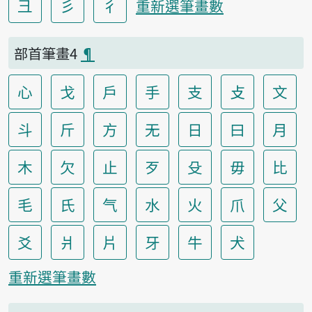
彐
彡
彳
重新選筆畫數
部首筆畫4
¶
心
戈
戶
手
支
攴
文
斗
斤
方
无
日
曰
月
木
欠
止
歹
殳
毋
比
毛
氏
气
水
火
爪
父
爻
爿
片
牙
牛
犬
重新選筆畫數