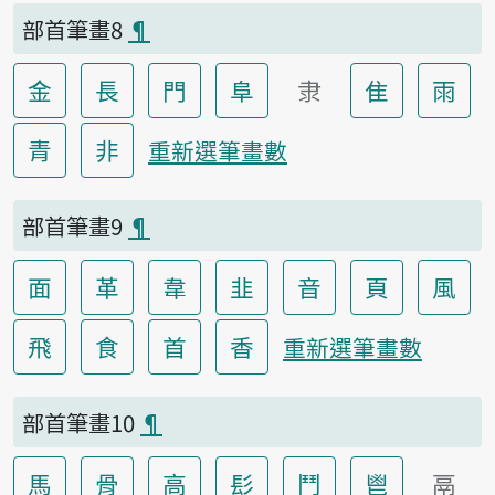
部首筆畫8
¶
金
長
門
阜
隶
隹
雨
青
非
重新選筆畫數
部首筆畫9
¶
面
革
韋
韭
音
頁
風
飛
食
首
香
重新選筆畫數
部首筆畫10
¶
馬
骨
高
髟
鬥
鬯
鬲