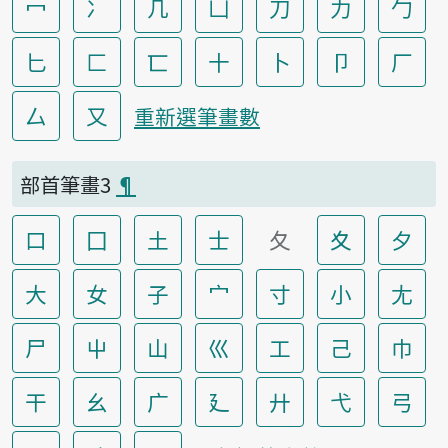
冖
冫
几
凵
刀
力
勹
匕
匚
匸
十
卜
卩
厂
厶
又
重新選筆畫數
部首筆畫3
¶
口
囗
土
士
夂
夊
夕
大
女
子
宀
寸
小
尢
尸
屮
山
巛
工
己
巾
干
幺
广
廴
廾
弋
弓