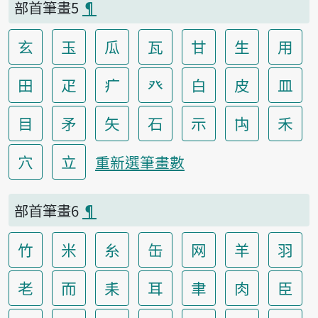
部首筆畫5
¶
玄
玉
瓜
瓦
甘
生
用
田
疋
疒
癶
白
皮
皿
目
矛
矢
石
示
禸
禾
穴
立
重新選筆畫數
部首筆畫6
¶
竹
米
糸
缶
网
羊
羽
老
而
耒
耳
聿
肉
臣