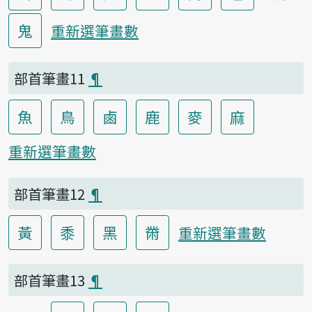
鬼
重新選筆畫數
部首筆畫11
¶
魚
鳥
鹵
鹿
麥
麻
重新選筆畫數
部首筆畫12
¶
黃
黍
黑
黹
重新選筆畫數
部首筆畫13
¶