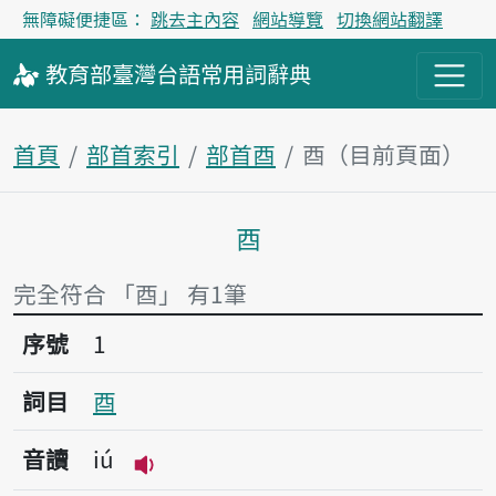
無障礙便捷區：
跳去主內容
網站導覽
切換網站翻譯
教育部
臺灣台語
常用詞
辭典
首頁
部首索引
部首酉
酉（目前頁面）
酉
主內容區塊
完全符合 「酉」 有1筆
序號1酉
序號
1
詞目
酉
音讀
iú