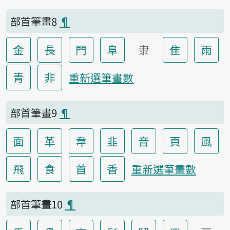
部首筆畫8
¶
金
長
門
阜
隶
隹
雨
青
非
重新選筆畫數
部首筆畫9
¶
面
革
韋
韭
音
頁
風
飛
食
首
香
重新選筆畫數
部首筆畫10
¶