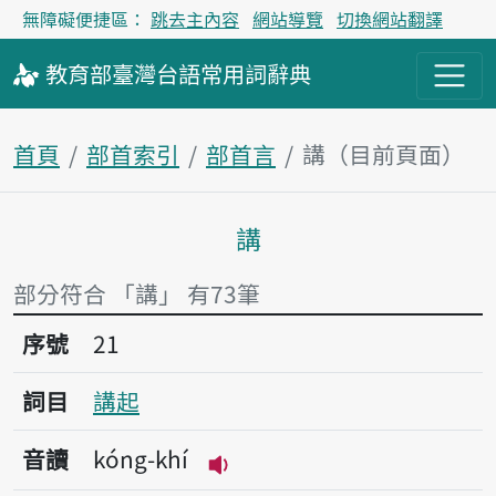
無障礙便捷區：
跳去主內容
網站導覽
切換網站翻譯
教育部
臺灣台語
常用詞
辭典
首頁
部首索引
部首言
講（目前頁面）
講
主內容區塊
部分符合 「講」 有73筆
序號21講起
序號
21
詞目
講起
音讀
kóng-khí