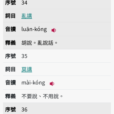
序號34亂講
序號
34
詞目
亂講
音讀
luān-kóng
播放音讀luān-kóng
釋義
胡說。亂說話。
序號35莫講
序號
35
詞目
莫講
音讀
mài-kóng
播放音讀mài-kóng
釋義
不要說、不用說。
序號36僫講
序號
36