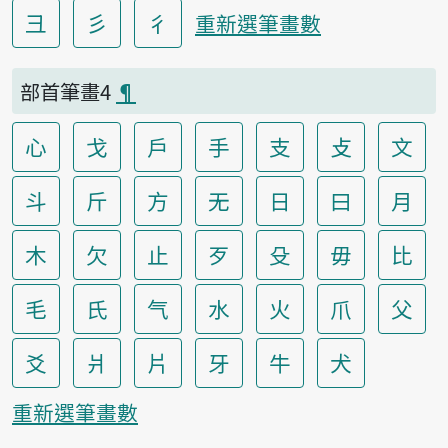
彐
彡
彳
重新選筆畫數
部首筆畫4
¶
心
戈
戶
手
支
攴
文
斗
斤
方
无
日
曰
月
木
欠
止
歹
殳
毋
比
毛
氏
气
水
火
爪
父
爻
爿
片
牙
牛
犬
重新選筆畫數