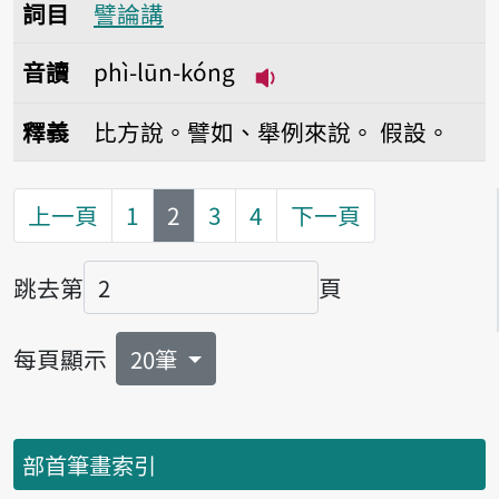
詞目
譬論講
音讀
phì-lūn-kóng
播放音讀phì-lūn-kóng
釋義
比方說。譬如、舉例來說。
假設。
第
頁
上一頁
1
2
3
4
下一頁
跳去第
頁
頁碼
每頁顯示
20筆
部首筆畫索引