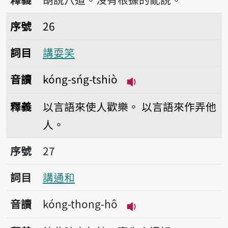
序號26講耍笑
序號
26
詞目
講耍笑
音讀
kóng-sńg-tshiò
播放音讀kóng-sńg-ts
釋義
以言語來使人歡樂。
以言語來作弄他
人。
序號27講通和
序號
27
詞目
講通和
音讀
kóng-thong-hô
播放音讀kóng-thong