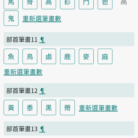
馬
骨
高
髟
鬥
鬯
鬲
鬼
重新選筆畫數
部首筆畫11
¶
魚
鳥
鹵
鹿
麥
麻
重新選筆畫數
部首筆畫12
¶
黃
黍
黑
黹
重新選筆畫數
部首筆畫13
¶