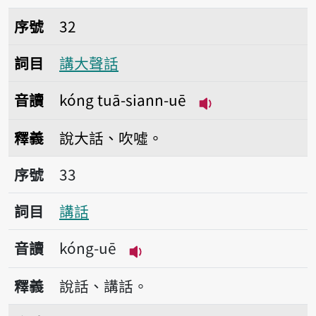
序號32講大聲話
序號
32
詞目
講大聲話
音讀
kóng tuā-siann-uē
播放音讀kóng tuā-
釋義
說大話、吹噓。
序號33講話
序號
33
詞目
講話
音讀
kóng-uē
播放音讀kóng-uē
釋義
說話、講話。