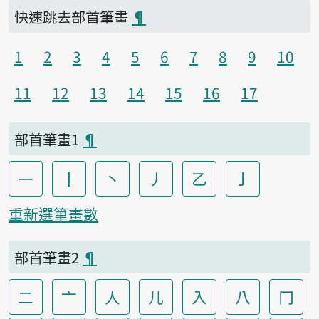
快速跳去部首筆畫
¶
1
2
3
4
5
6
7
8
9
10
11
12
13
14
15
16
17
部首筆畫1
¶
一
丨
丶
丿
乙
亅
重新選筆畫數
部首筆畫2
¶
二
亠
人
儿
入
八
冂