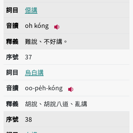
詞目
僫講
音讀
oh kóng
播放音讀oh kóng
釋義
難說、不好講。
序號37烏白講
序號
37
詞目
烏白講
音讀
oo-pe̍h-kóng
播放音讀oo-pe̍h-kóng
釋義
胡說、胡說八道、亂講
序號38白講
序號
38