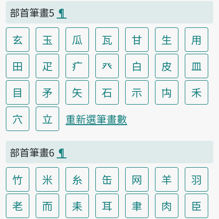
部首筆畫5
¶
玄
玉
瓜
瓦
甘
生
用
田
疋
疒
癶
白
皮
皿
目
矛
矢
石
示
禸
禾
穴
立
重新選筆畫數
部首筆畫6
¶
竹
米
糸
缶
网
羊
羽
老
而
耒
耳
聿
肉
臣