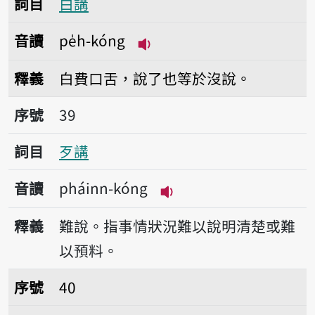
詞目
白講
音讀
pe̍h-kóng
播放音讀pe̍h-kóng
釋義
白費口舌，說了也等於沒說。
序號39歹講
序號
39
詞目
歹講
音讀
pháinn-kóng
播放音讀pháinn-kóng
釋義
難說。指事情狀況難以說明清楚或難
以預料。
序號40譬論講
序號
40