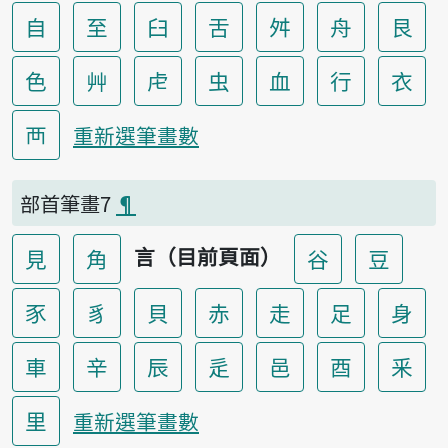
自
至
臼
舌
舛
舟
艮
色
艸
虍
虫
血
行
衣
襾
重新選筆畫數
部首筆畫7
¶
言（目前頁面）
見
角
谷
豆
豕
豸
貝
赤
走
足
身
車
辛
辰
辵
邑
酉
釆
里
重新選筆畫數