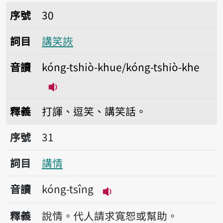
序號30講笑詼
序號
30
詞目
講笑詼
音讀
kóng-tshiò-khue/kóng-tshiò-khe
播放音讀kóng-tshiò-khue/kóng-tshiò
釋義
打諢、逗笑、講笑話。
序號31講情
序號
31
詞目
講情
音讀
kóng-tsîng
播放音讀kóng-tsîng
釋義
說情。代人請求寬恕或幫助。