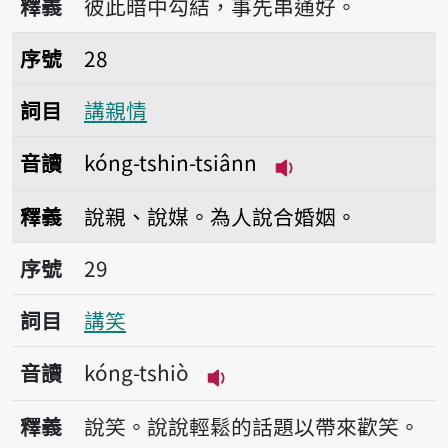
釋義
彼此暗中勾結，事先串通好。
序號28講親情
序號
28
詞目
講親情
音讀
kóng-tshin-tsiânn
播放音讀kóng-tshi
釋義
說親、說媒。為人說合婚姻。
序號29講笑
序號
29
詞目
講笑
音讀
kóng-tshiò
播放音讀kóng-tshiò
釋義
說笑。說說輕鬆的話題以帶來歡笑。