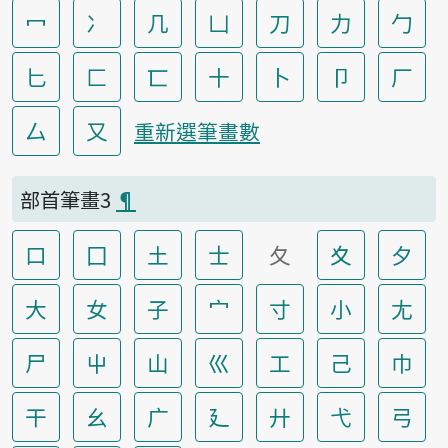
冖
冫
几
凵
刀
力
勹
匕
匚
匸
十
卜
卩
厂
厶
又
重新選筆畫數
部首筆畫3
¶
口
囗
土
士
夂
夊
夕
大
女
子
宀
寸
小
尢
尸
屮
山
巛
工
己
巾
干
幺
广
廴
廾
弋
弓