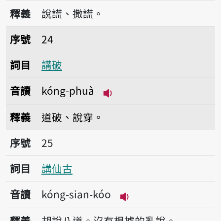
播放音讀kóng-pe̍h-ts
釋義
說謊、撒謊。
序號24講破
序號
24
詞目
講破
音讀
kóng-phuà
播放音讀kóng-phuà
釋義
道破、說穿。
序號25講仙古
序號
25
詞目
講仙古
音讀
kóng-sian-kóo
播放音讀kóng-sian-k
釋義
胡說八道。沒有根據的亂說。