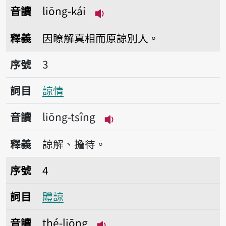
音讀
liōng-kái
播放音讀liōng-kái
釋義
因瞭解真相而原諒別人。
序號3諒情
序號
3
詞目
諒情
音讀
liōng-tsîng
播放音讀liōng-tsîng
釋義
諒解、擔待。
序號4體諒
序號
4
詞目
體諒
音讀
thé-liōng