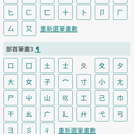
匕
匚
匸
十
卜
卩
厂
厶
又
重新選筆畫數
部首筆畫3
¶
口
囗
土
士
夂
夊
夕
大
女
子
宀
寸
小
尢
尸
屮
山
巛
工
己
巾
干
幺
广
廴
廾
弋
弓
彐
彡
彳
重新選筆畫數