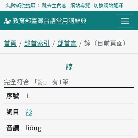
無障礙便捷區：
跳去主內容
網站導覽
切換網站翻譯
教育部
臺灣台語
常用詞
辭典
首頁
部首索引
部首言
諒（目前頁面）
諒
主內容區塊
完全符合 「諒」 有1筆
序號1諒
序號
1
詞目
諒
音讀
liōng