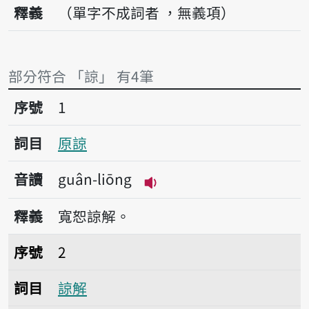
釋義
（單字不成詞者 ，無義項）
部分符合 「諒」 有4筆
序號1原諒
序號
1
詞目
原諒
音讀
guân-liōng
播放音讀guân-liōng
釋義
寬恕諒解。
序號2諒解
序號
2
詞目
諒解