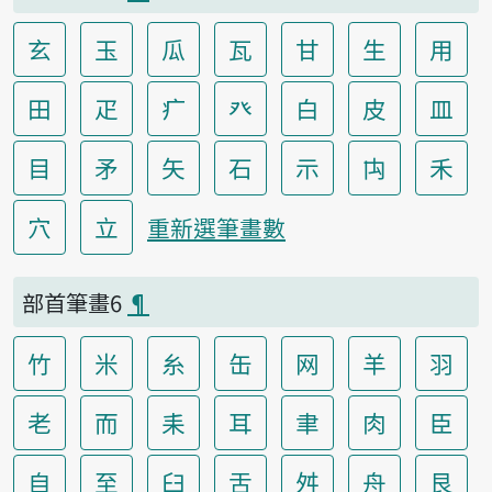
玄
玉
瓜
瓦
甘
生
用
田
疋
疒
癶
白
皮
皿
目
矛
矢
石
示
禸
禾
穴
立
重新選筆畫數
部首筆畫6
¶
竹
米
糸
缶
网
羊
羽
老
而
耒
耳
聿
肉
臣
自
至
臼
舌
舛
舟
艮