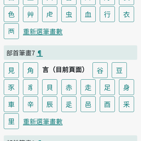
色
艸
虍
虫
血
行
衣
襾
重新選筆畫數
部首筆畫7
¶
言（目前頁面）
見
角
谷
豆
豕
豸
貝
赤
走
足
身
車
辛
辰
辵
邑
酉
釆
里
重新選筆畫數