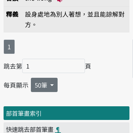
播放音讀thé-liōng
釋義
設身處地為別人著想，並且能諒解對
方。
第
頁
1
跳去第
頁
頁碼
每頁顯示
50筆
部首筆畫索引
快速跳去部首筆畫
¶