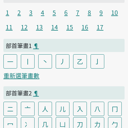
1
2
3
4
5
6
7
8
9
10
11
12
13
14
15
16
17
部首筆畫1
¶
一
丨
丶
丿
乙
亅
重新選筆畫數
部首筆畫2
¶
二
亠
人
儿
入
八
冂
冖
冫
几
凵
刀
力
勹