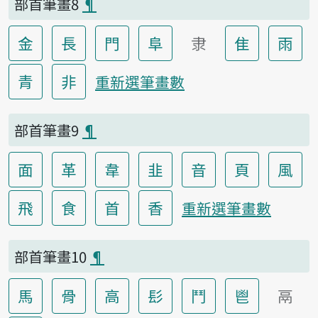
部首筆畫8
¶
金
長
門
阜
隶
隹
雨
青
非
重新選筆畫數
部首筆畫9
¶
面
革
韋
韭
音
頁
風
飛
食
首
香
重新選筆畫數
部首筆畫10
¶
馬
骨
高
髟
鬥
鬯
鬲