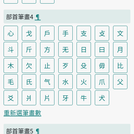
部首筆畫4
¶
心
戈
戶
手
支
攴
文
斗
斤
方
无
日
曰
月
木
欠
止
歹
殳
毋
比
毛
氏
气
水
火
爪
父
爻
爿
片
牙
牛
犬
重新選筆畫數
部首筆畫5
¶