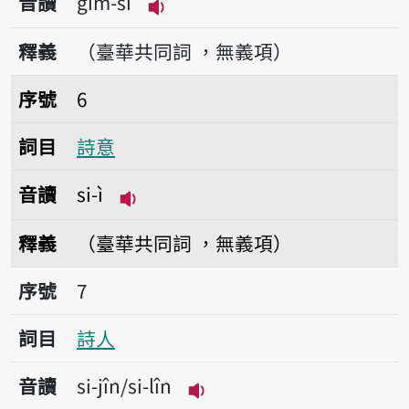
音讀
gîm-si
播放音讀gîm-si
釋義
（臺華共同詞 ，無義項）
序號6詩意
序號
6
詞目
詩意
音讀
si-ì
播放音讀si-ì
釋義
（臺華共同詞 ，無義項）
序號7詩人
序號
7
詞目
詩人
音讀
si-jîn/si-lîn