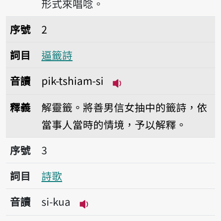
形式來唱唸。
序號2逼籤詩
序號
2
詞目
逼籤詩
音讀
pik-tshiam-si
播放音讀pik-tshiam-si
釋義
解靈籤。將善男信女抽中的籤詩，依
當事人當時的情境，予以解釋。
序號3詩歌
序號
3
詞目
詩歌
音讀
si-kua
播放音讀si-kua