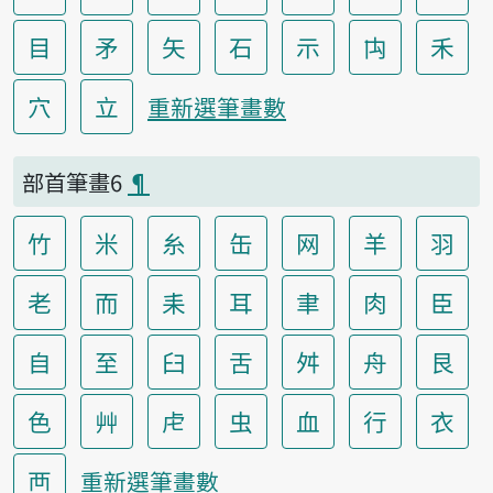
目
矛
矢
石
示
禸
禾
穴
立
重新選筆畫數
部首筆畫6
¶
竹
米
糸
缶
网
羊
羽
老
而
耒
耳
聿
肉
臣
自
至
臼
舌
舛
舟
艮
色
艸
虍
虫
血
行
衣
襾
重新選筆畫數