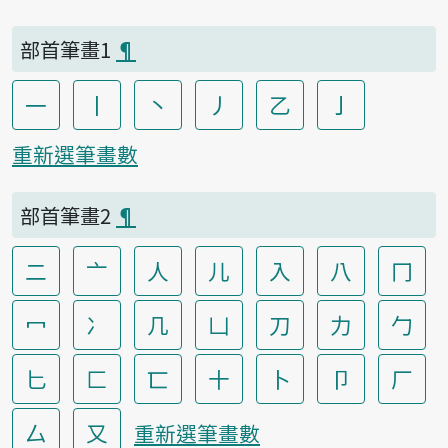
部首筆畫1
¶
一
丨
丶
丿
乙
亅
重新選筆畫數
部首筆畫2
¶
二
亠
人
儿
入
八
冂
冖
冫
几
凵
刀
力
勹
匕
匚
匸
十
卜
卩
厂
厶
又
重新選筆畫數