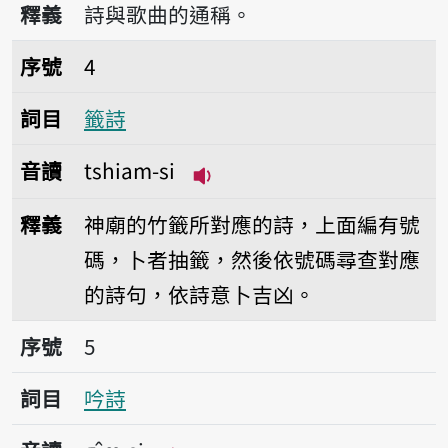
釋義
詩與歌曲的通稱。
序號4籤詩
序號
4
詞目
籤詩
音讀
tshiam-si
播放音讀tshiam-si
釋義
神廟的竹籤所對應的詩，上面編有號
碼，卜者抽籤，然後依號碼尋查對應
的詩句，依詩意卜吉凶。
序號5吟詩
序號
5
詞目
吟詩