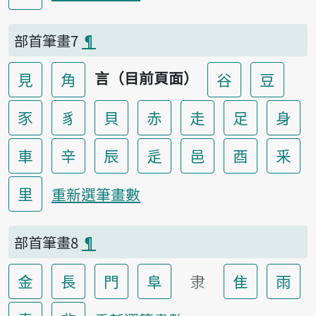
部首筆畫7
¶
言（目前頁面）
見
角
谷
豆
豕
豸
貝
赤
走
足
身
車
辛
辰
辵
邑
酉
釆
里
重新選筆畫數
部首筆畫8
¶
金
長
門
阜
隶
隹
雨