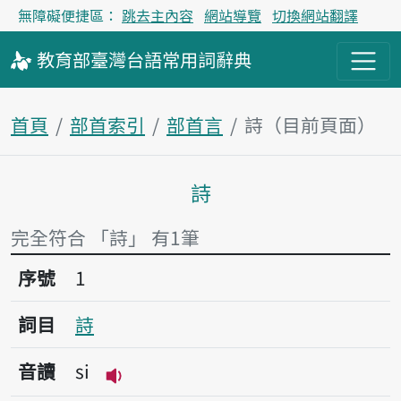
無障礙便捷區：
跳去主內容
網站導覽
切換網站翻譯
教育部
臺灣台語
常用詞
辭典
首頁
部首索引
部首言
詩（目前頁面）
詩
主內容區塊
完全符合 「詩」 有1筆
序號1詩
序號
1
詞目
詩
音讀
si