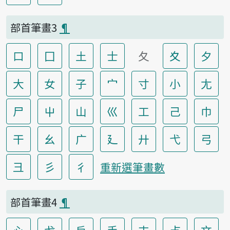
部首筆畫3
¶
口
囗
土
士
夂
夊
夕
大
女
子
宀
寸
小
尢
尸
屮
山
巛
工
己
巾
干
幺
广
廴
廾
弋
弓
彐
彡
彳
重新選筆畫數
部首筆畫4
¶