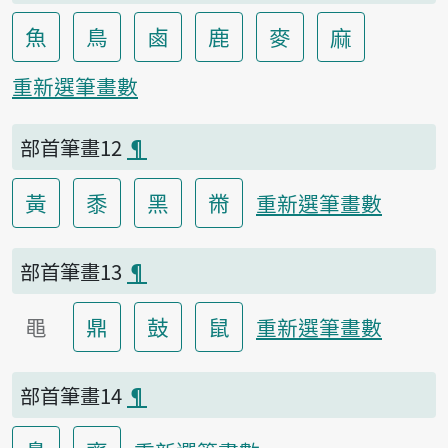
魚
鳥
鹵
鹿
麥
麻
重新選筆畫數
部首筆畫12
¶
黃
黍
黑
黹
重新選筆畫數
部首筆畫13
¶
黽
鼎
鼓
鼠
重新選筆畫數
部首筆畫14
¶