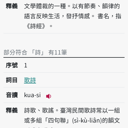
播放音讀si
釋義
文學體裁的一種。以有節奏、韻律的
語言反映生活，發抒情感。
書名，指
《詩經》。
部分符合 「詩」 有11筆
序號1歌詩
序號
1
詞目
歌詩
音讀
kua-si
播放音讀kua-si
釋義
詩歌、歌謠。臺灣民間歌詩常以一組
或多組「四句聯」(sì-kù-liân)的韻文