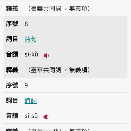
播放音讀si-jîn/si-lîn
釋義
（臺華共同詞 ，無義項）
序號8詩句
序號
8
詞目
詩句
音讀
si-kù
播放音讀si-kù
釋義
（臺華共同詞 ，無義項）
序號9詩詞
序號
9
詞目
詩詞
音讀
si-sû
播放音讀si-sû