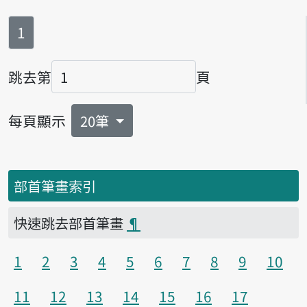
第
頁
1
跳去第
頁
頁碼
每頁顯示
20筆
部首筆畫索引
快速跳去部首筆畫
¶
1
2
3
4
5
6
7
8
9
10
11
12
13
14
15
16
17