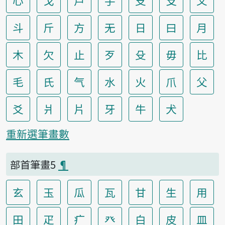
心
戈
戶
手
支
攴
文
斗
斤
方
无
日
曰
月
木
欠
止
歹
殳
毋
比
毛
氏
气
水
火
爪
父
爻
爿
片
牙
牛
犬
重新選筆畫數
部首筆畫5
¶
玄
玉
瓜
瓦
甘
生
用
田
疋
疒
癶
白
皮
皿