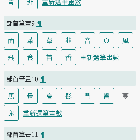
青
非
重新選筆畫數
部首筆畫9
¶
面
革
韋
韭
音
頁
風
飛
食
首
香
重新選筆畫數
部首筆畫10
¶
馬
骨
高
髟
鬥
鬯
鬲
鬼
重新選筆畫數
部首筆畫11
¶