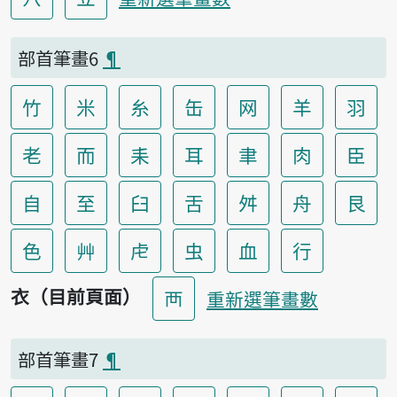
部首筆畫6
¶
竹
米
糸
缶
网
羊
羽
老
而
耒
耳
聿
肉
臣
自
至
臼
舌
舛
舟
艮
色
艸
虍
虫
血
行
衣（目前頁面）
襾
重新選筆畫數
部首筆畫7
¶