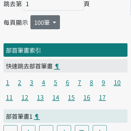
跳去第
頁
頁碼
每頁顯示
100筆
部首筆畫索引
快速跳去部首筆畫
¶
1
2
3
4
5
6
7
8
9
10
11
12
13
14
15
16
17
部首筆畫1
¶