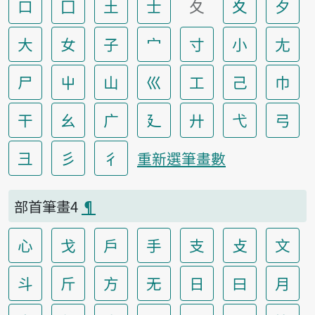
口
囗
土
士
夂
夊
夕
大
女
子
宀
寸
小
尢
尸
屮
山
巛
工
己
巾
干
幺
广
廴
廾
弋
弓
彐
彡
彳
重新選筆畫數
部首筆畫4
¶
心
戈
戶
手
支
攴
文
斗
斤
方
无
日
曰
月