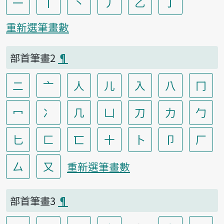
一
丨
丶
丿
乙
亅
重新選筆畫數
部首筆畫2
¶
二
亠
人
儿
入
八
冂
冖
冫
几
凵
刀
力
勹
匕
匚
匸
十
卜
卩
厂
厶
又
重新選筆畫數
部首筆畫3
¶