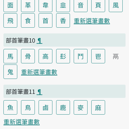
面
革
韋
韭
音
頁
風
飛
食
首
香
重新選筆畫數
部首筆畫10
¶
馬
骨
高
髟
鬥
鬯
鬲
鬼
重新選筆畫數
部首筆畫11
¶
魚
鳥
鹵
鹿
麥
麻
重新選筆畫數