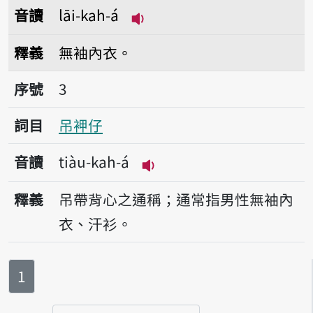
音讀
lāi-kah-á
播放音讀lāi-kah-á
釋義
無袖內衣。
序號3吊䘥仔
序號
3
詞目
吊䘥仔
音讀
tiàu-kah-á
播放音讀tiàu-kah-á
釋義
吊帶背心之通稱；通常指男性無袖內
衣、汗衫。
第
頁
1