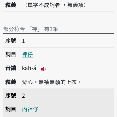
釋義
（單字不成詞者 ，無義項）
部分符合 「䘥」 有3筆
序號1䘥仔
序號
1
詞目
䘥仔
音讀
kah-á
播放音讀kah-á
釋義
背心。無袖無領的上衣。
序號2內䘥仔
序號
2
詞目
內䘥仔