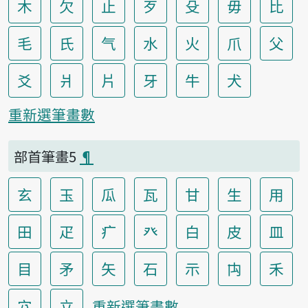
木
欠
止
歹
殳
毋
比
毛
氏
气
水
火
爪
父
爻
爿
片
牙
牛
犬
重新選筆畫數
部首筆畫5
¶
玄
玉
瓜
瓦
甘
生
用
田
疋
疒
癶
白
皮
皿
目
矛
矢
石
示
禸
禾
穴
立
重新選筆畫數