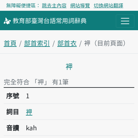
無障礙便捷區：
跳去主內容
網站導覽
切換網站翻譯
教育部
臺灣台語
常用詞
辭典
首頁
部首索引
部首衣
䘥（目前頁面）
䘥
主內容區塊
完全符合 「䘥」 有1筆
序號1䘥
序號
1
詞目
䘥
音讀
kah