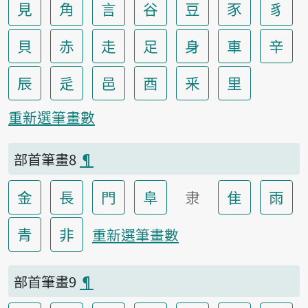
見
角
言
谷
豆
豕
豸
貝
赤
走
足
身
車
辛
辰
辵
邑
酉
釆
里
重新選筆畫數
部首筆畫8
¶
金
長
門
阜
隶
隹
雨
青
非
重新選筆畫數
部首筆畫9
¶