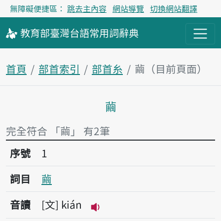
無障礙便捷區：
跳去主內容
網站導覽
切換網站翻譯
教育部
臺灣台語
常用詞
辭典
首頁
部首索引
部首糸
繭（目前頁面）
繭
主內容區塊
完全符合 「繭」 有2筆
序號1繭
序號
1
詞目
繭
音讀
文
kián