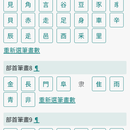
見
角
言
谷
豆
豕
豸
貝
赤
走
足
身
車
辛
辰
辵
邑
酉
釆
里
重新選筆畫數
部首筆畫8
¶
金
長
門
阜
隶
隹
雨
青
非
重新選筆畫數
部首筆畫9
¶