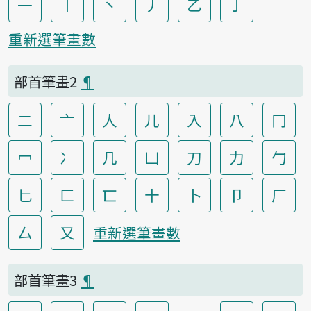
一
丨
丶
丿
乙
亅
重新選筆畫數
部首筆畫2
¶
二
亠
人
儿
入
八
冂
冖
冫
几
凵
刀
力
勹
匕
匚
匸
十
卜
卩
厂
厶
又
重新選筆畫數
部首筆畫3
¶