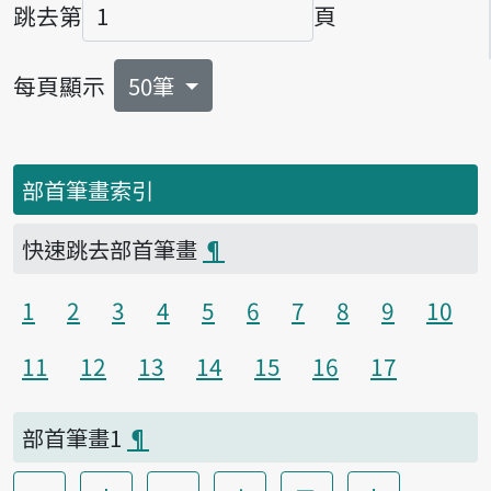
跳去第
頁
頁碼
每頁顯示
50筆
部首筆畫索引
快速跳去部首筆畫
¶
1
2
3
4
5
6
7
8
9
10
11
12
13
14
15
16
17
部首筆畫1
¶