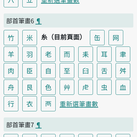
部首筆畫6
¶
糸（目前頁面）
竹
米
缶
网
羊
羽
老
而
耒
耳
聿
肉
臣
自
至
臼
舌
舛
舟
艮
色
艸
虍
虫
血
行
衣
襾
重新選筆畫數
部首筆畫7
¶