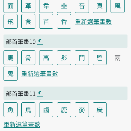
面
革
韋
韭
音
頁
風
飛
食
首
香
重新選筆畫數
部首筆畫10
¶
馬
骨
高
髟
鬥
鬯
鬲
鬼
重新選筆畫數
部首筆畫11
¶
魚
鳥
鹵
鹿
麥
麻
重新選筆畫數