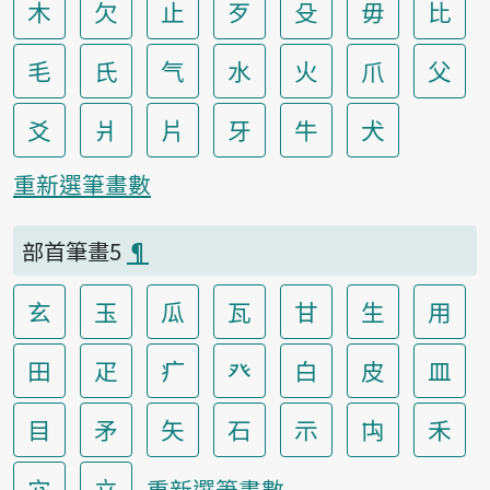
木
欠
止
歹
殳
毋
比
毛
氏
气
水
火
爪
父
爻
爿
片
牙
牛
犬
重新選筆畫數
部首筆畫5
¶
玄
玉
瓜
瓦
甘
生
用
田
疋
疒
癶
白
皮
皿
目
矛
矢
石
示
禸
禾
穴
立
重新選筆畫數