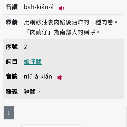
音讀
bah-kián-á
播放音讀bah-kián-á
釋義
用網紗油裹肉餡後油炸的一種肉卷。
「肉繭仔」為南部人的稱呼。
序號2娘仔繭
序號
2
詞目
娘仔繭
音讀
niû-á-kián
播放音讀niû-á-kián
釋義
蠶繭。
第
頁
1