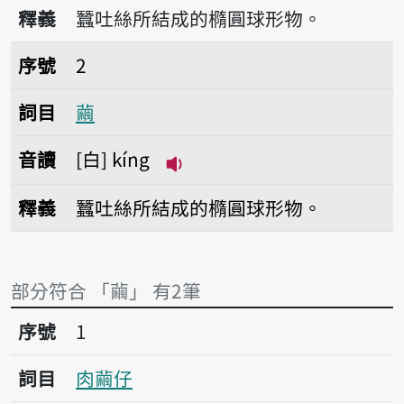
播放音讀kián
釋義
蠶吐絲所結成的橢圓球形物。
序號2繭
序號
2
詞目
繭
音讀
白
kíng
播放音讀kíng
釋義
蠶吐絲所結成的橢圓球形物。
部分符合 「繭」 有2筆
序號1肉繭仔
序號
1
詞目
肉繭仔