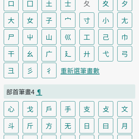
口
囗
土
士
夂
夊
夕
大
女
子
宀
寸
小
尢
尸
屮
山
巛
工
己
巾
干
幺
广
廴
廾
弋
弓
彐
彡
彳
重新選筆畫數
部首筆畫4
¶
心
戈
戶
手
支
攴
文
斗
斤
方
无
日
曰
月