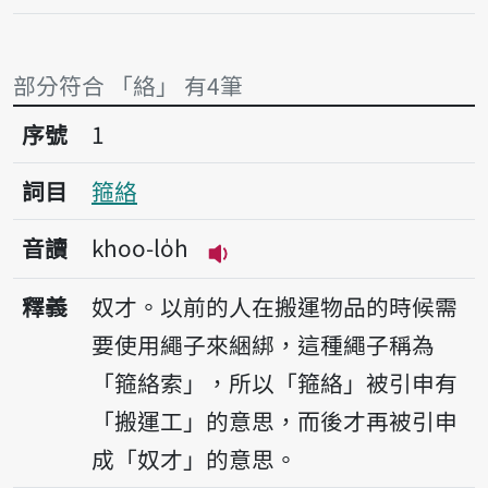
部分符合 「絡」 有4筆
序號1箍絡
序號
1
詞目
箍絡
音讀
khoo-lo̍h
播放音讀khoo-lo̍h
釋義
奴才。以前的人在搬運物品的時候需
要使用繩子來綑綁，這種繩子稱為
「箍絡索」，所以「箍絡」被引申有
「搬運工」的意思，而後才再被引申
成「奴才」的意思。