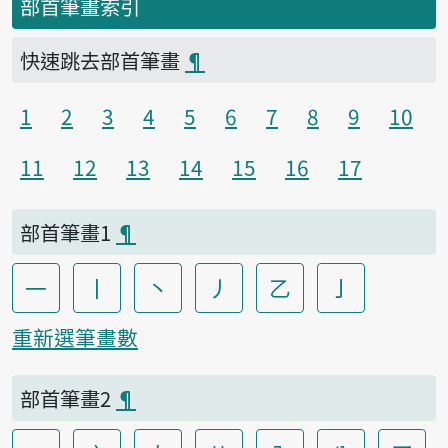
部首筆畫索引
快速跳去部首筆畫
¶
1
2
3
4
5
6
7
8
9
10
11
12
13
14
15
16
17
部首筆畫1
¶
一
丨
丶
丿
乙
亅
重新選筆畫數
部首筆畫2
¶