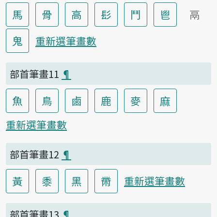
馬
骨
高
髟
鬥
鬯
鬲
鬼
重新選筆畫數
部首筆畫11
¶
魚
鳥
鹵
鹿
麥
麻
重新選筆畫數
部首筆畫12
¶
黃
黍
黑
黹
重新選筆畫數
部首筆畫13
¶