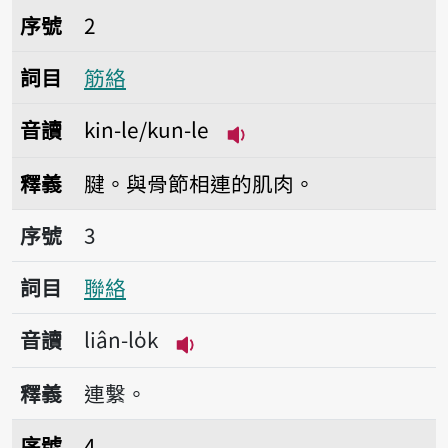
序號2筋絡
序號
2
詞目
筋絡
音讀
kin-le/kun-le
播放音讀kin-le/kun-le
釋義
腱。與骨節相連的肌肉。
序號3聯絡
序號
3
詞目
聯絡
音讀
liân-lo̍k
播放音讀liân-lo̍k
釋義
連繫。
序號4樹絡
序號
4