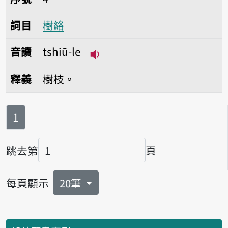
詞目
樹絡
音讀
tshiū-le
播放音讀tshiū-le
釋義
樹枝。
第
頁
1
跳去第
頁
頁碼
每頁顯示
20筆