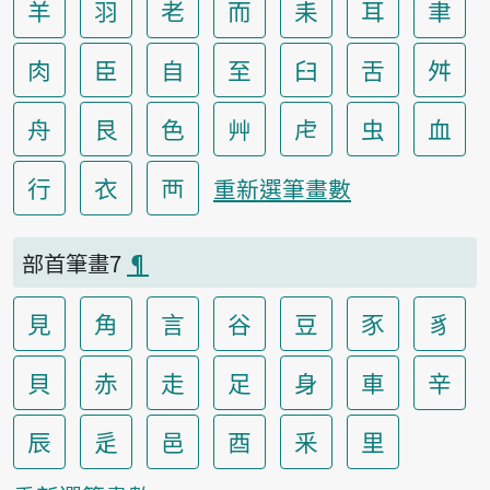
羊
羽
老
而
耒
耳
聿
肉
臣
自
至
臼
舌
舛
舟
艮
色
艸
虍
虫
血
行
衣
襾
重新選筆畫數
部首筆畫7
¶
見
角
言
谷
豆
豕
豸
貝
赤
走
足
身
車
辛
辰
辵
邑
酉
釆
里