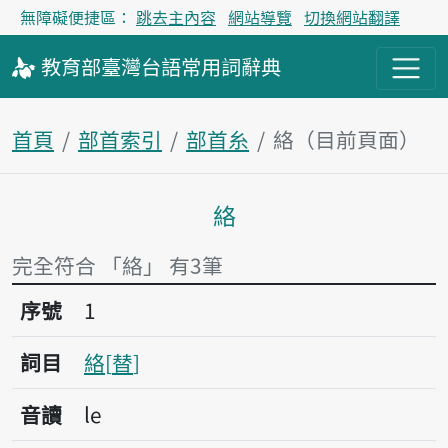
無障礙便捷區：
跳去主內容
網站導覽
切換網站翻譯
教育部
臺灣台語
常用詞
辭典
首頁
部首索引
部首糸
絡（目前頁面）
絡
主內容區塊
完全符合 「絡」 有3筆
序號1絡
序號
1
詞目
絡
替
音讀
le