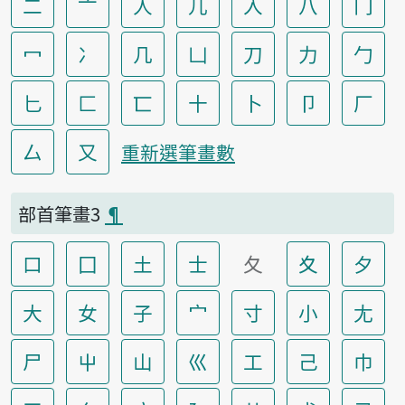
二
亠
人
儿
入
八
冂
冖
冫
几
凵
刀
力
勹
匕
匚
匸
十
卜
卩
厂
厶
又
重新選筆畫數
部首筆畫3
¶
口
囗
土
士
夂
夊
夕
大
女
子
宀
寸
小
尢
尸
屮
山
巛
工
己
巾