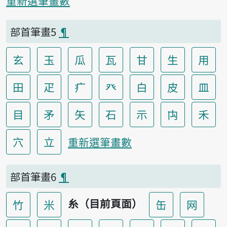
重新選筆畫數
部首筆畫5
¶
玄
玉
瓜
瓦
甘
生
用
田
疋
疒
癶
白
皮
皿
目
矛
矢
石
示
禸
禾
穴
立
重新選筆畫數
部首筆畫6
¶
糸（目前頁面）
竹
米
缶
网