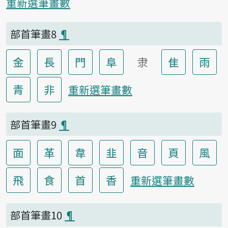
重新選筆畫數
部首筆畫8
¶
金
長
門
阜
隶
隹
雨
青
非
重新選筆畫數
部首筆畫9
¶
面
革
韋
韭
音
頁
風
飛
食
首
香
重新選筆畫數
部首筆畫10
¶