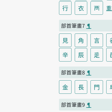
行
衣
襾
重
部首筆畫7
¶
見
角
言
辛
辰
辵
部首筆畫8
¶
金
長
門
部首筆畫9
¶