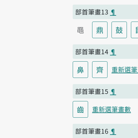
部首筆畫13
¶
黽
鼎
鼓
部首筆畫14
¶
鼻
齊
重新選筆
部首筆畫15
¶
齒
重新選筆畫數
部首筆畫16
¶