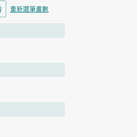
香
重新選筆畫數