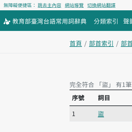
無障礙便捷區：
跳去主內容
網站導覽
切換網站翻譯
教育部
臺灣台語
常用詞
辭典
分類索引
聲
首頁
部首索引
部
完全符合 「盜」 有1筆
序號
詞目
完全符合 「盜」 有1筆
1
盜