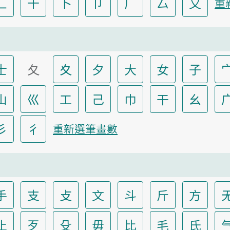
匸
十
卜
卩
厂
厶
又
重
士
夂
夊
夕
大
女
子
山
巛
工
己
巾
干
幺
彡
彳
重新選筆畫數
手
支
攴
文
斗
斤
方
止
歹
殳
毋
比
毛
氏