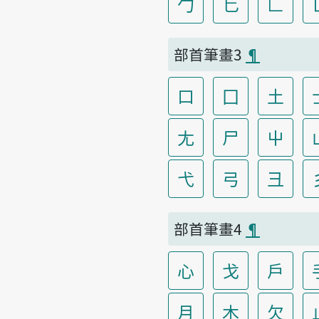
勹
匕
匚
部首筆畫3
¶
口
囗
土
尢
尸
屮
弋
弓
彐
部首筆畫4
¶
心
戈
戶
月
木
欠