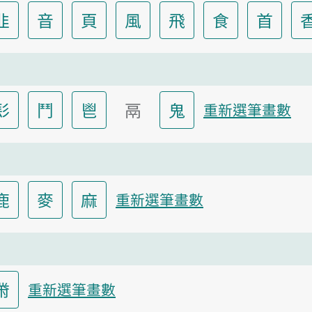
韭
音
頁
風
飛
食
首
髟
鬥
鬯
鬲
鬼
重新選筆畫數
鹿
麥
麻
重新選筆畫數
黹
重新選筆畫數