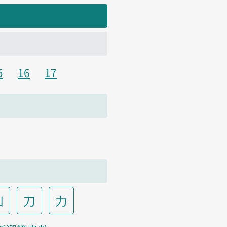
5
16
17
凵
刀
力