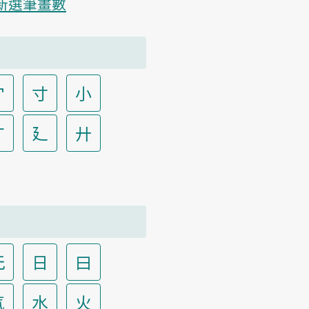
新選筆畫數
宀
寸
小
广
廴
廾
无
日
曰
气
水
火