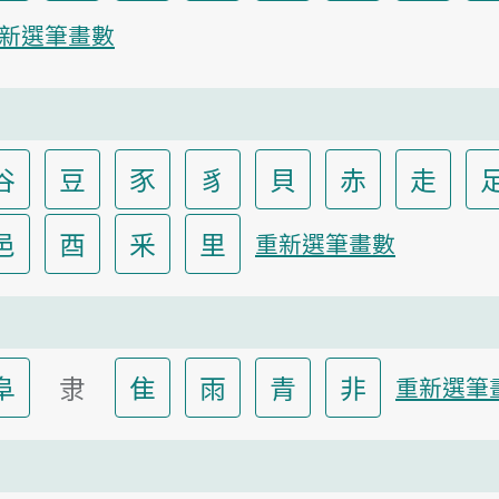
新選筆畫數
谷
豆
豕
豸
貝
赤
走
邑
酉
釆
里
重新選筆畫數
阜
隶
隹
雨
青
非
重新選筆