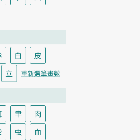
癶
白
皮
立
重新選筆畫數
耳
聿
肉
虍
虫
血