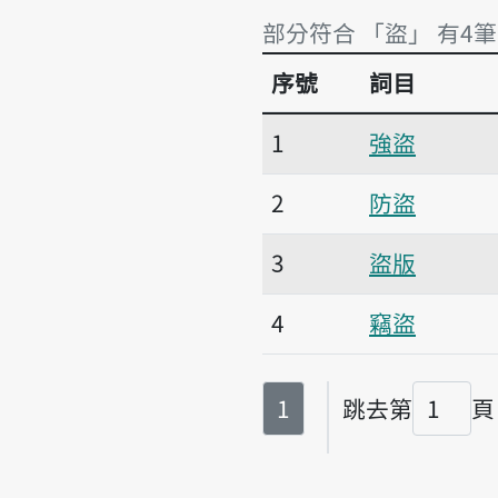
部分符合 「盜」 有4筆
序號
詞目
部分符合 「盜」 有4筆
1
強盜
2
防盜
3
盜版
4
竊盜
第
頁
1
跳去第
頁
頁碼