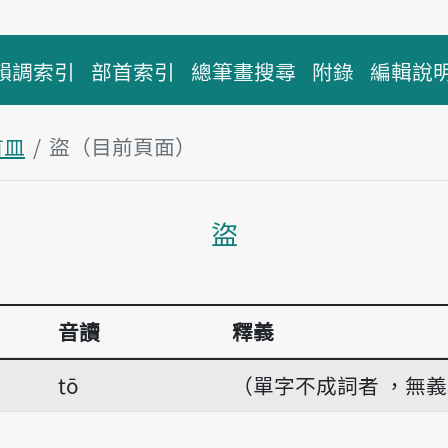
韻調索引
部首索引
總筆畫搜尋
附錄
編輯說
首皿
盜（目前頁面）
主內容區塊
盜
音讀
釋義
tō
（單字不成詞者 ，無