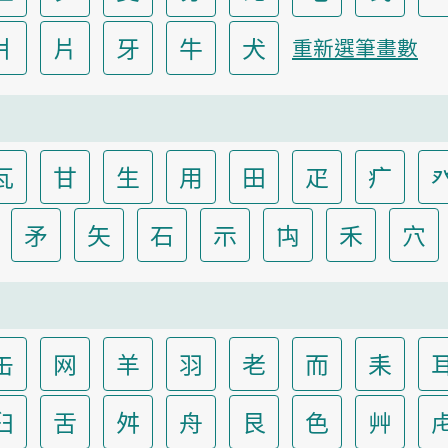
爿
片
牙
牛
犬
重新選筆畫數
瓦
甘
生
用
田
疋
疒
矛
矢
石
示
禸
禾
穴
缶
网
羊
羽
老
而
耒
臼
舌
舛
舟
艮
色
艸