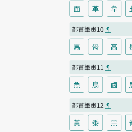
面
革
韋
部首筆畫10
¶
馬
骨
高
部首筆畫11
¶
魚
鳥
鹵
部首筆畫12
¶
黃
黍
黑