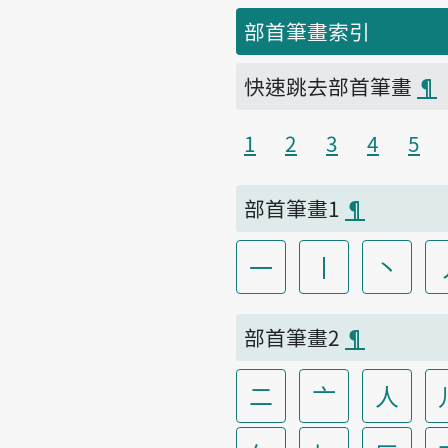
部首筆畫索引
快速跳去部首筆畫
¶
1
2
3
4
5
部首筆畫1
¶
一
丨
丶
部首筆畫2
¶
二
亠
人