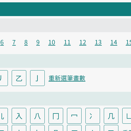
6
7
8
9
10
11
12
13
14
1
丿
乙
亅
重新選筆畫數
儿
入
八
冂
冖
冫
几