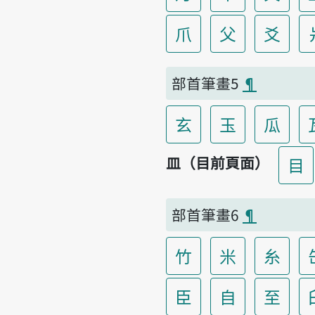
爪
父
爻
部首筆畫5
¶
玄
玉
瓜
皿（目前頁面）
目
部首筆畫6
¶
竹
米
糸
臣
自
至