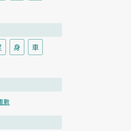
足
身
車
畫數