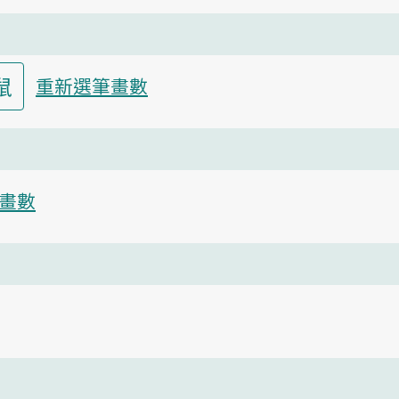
鼠
重新選筆畫數
畫數