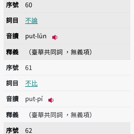
序號60不論
序號
60
詞目
不論
音讀
put-lūn
播放音讀put-lūn
釋義
（臺華共同詞 ，無義項）
序號61不比
序號
61
詞目
不比
音讀
put-pí
播放音讀put-pí
釋義
（臺華共同詞 ，無義項）
序號62不變
序號
62