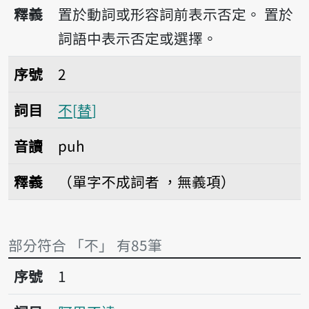
播放音讀put
釋義
置於動詞或形容詞前表示否定。
置於
詞語中表示否定或選擇。
序號2不
序號
2
詞目
不
替
音讀
puh
釋義
（單字不成詞者 ，無義項）
部分符合 「不」 有85筆
序號1阿里不達
序號
1