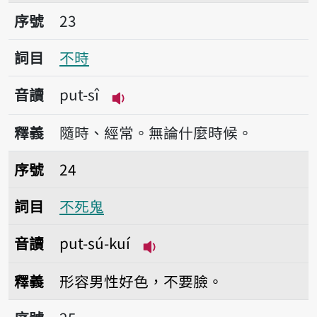
序號23不時
序號
23
詞目
不時
音讀
put-sî
播放音讀put-sî
釋義
隨時、經常。無論什麼時候。
序號24不死鬼
序號
24
詞目
不死鬼
音讀
put-sú-kuí
播放音讀put-sú-kuí
釋義
形容男性好色，不要臉。
序號25不但