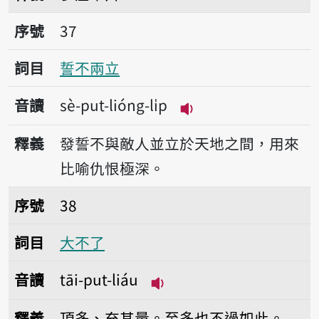
序號37誓不兩立
序號
37
詞目
誓不兩立
音讀
sè-put-lióng-li̍p
播放音讀sè-put-lióng-
釋義
發誓不與敵人並立於天地之間，用來
比喻仇恨極深。
序號38大不了
序號
38
詞目
大不了
音讀
tāi-put-liáu
播放音讀tāi-put-liáu
釋義
頂多、充其量。至多也不過如此。