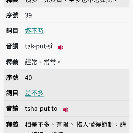
序號39逐不時
序號
39
詞目
逐不時
音讀
ta̍k-put-sî
播放音讀ta̍k-put-sî
釋義
經常、常常。
序號40差不多
序號
40
詞目
差不多
音讀
tsha-put-to
播放音讀tsha-put-to
釋義
相差不多、有限。
指人懂得節制，謹