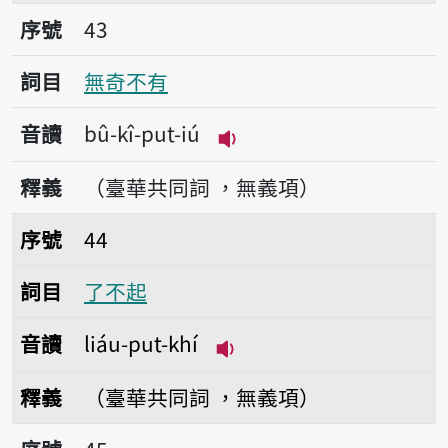
序號43無奇不有
序號
43
詞目
無奇不有
音讀
bû-kî-put-iú
播放音讀bû-kî-put-iú
釋義
（臺華共同詞 ，無義項）
序號44了不起
序號
44
詞目
了不起
音讀
liáu-put-khí
播放音讀liáu-put-khí
釋義
（臺華共同詞 ，無義項）
序號45不安