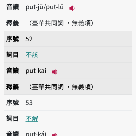
音讀
put-jû/put-lû
播放音讀put-jû/put-lû
釋義
（臺華共同詞 ，無義項）
序號52不該
序號
52
詞目
不該
音讀
put-kai
播放音讀put-kai
釋義
（臺華共同詞 ，無義項）
序號53不解
序號
53
詞目
不解
音讀
put-kái