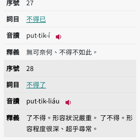
序號
27
詞目
不得已
音讀
put-tik-í
播放音讀put-tik-í
釋義
無可奈何、不得不如此。
序號28不得了
序號
28
詞目
不得了
音讀
put-tik-liáu
播放音讀put-tik-liáu
釋義
了不得。形容狀況嚴重。
了不得。形
容程度很深、超乎尋常。