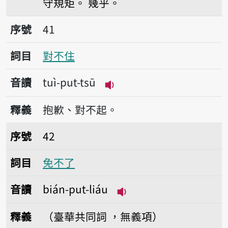
守規矩。
幾乎。
序號41對不住
序號
41
詞目
對不住
音讀
tuì-put-tsū
播放音讀tuì-put-tsū
釋義
抱歉、對不起。
序號42免不了
序號
42
詞目
免不了
音讀
bián-put-liáu
播放音讀bián-put-liáu
釋義
（臺華共同詞 ，無義項）