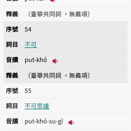
播放音讀put-kái
釋義
（臺華共同詞 ，無義項）
序號54不可
序號
54
詞目
不可
音讀
put-khó
播放音讀put-khó
釋義
（臺華共同詞 ，無義項）
序號55不可思議
序號
55
詞目
不可思議
音讀
put-khó-su-gī
播放音讀put-khó-su-g