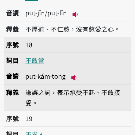
音讀
put-jîn/put-lîn
播放音讀put-jîn/put-l
釋義
不厚道、不仁慈，沒有慈愛之心。
序號18不敢當
序號
18
詞目
不敢當
音讀
put-kám-tong
播放音讀put-kám-ton
釋義
謙讓之詞，表示承受不起、不敢接
受。
序號19不求人
序號
19
詞目
不求人