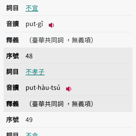
詞目
不宜
音讀
put-gî
播放音讀put-gî
釋義
（臺華共同詞 ，無義項）
序號48不孝子
序號
48
詞目
不孝子
音讀
put-hàu-tsú
播放音讀put-hàu-tsú
釋義
（臺華共同詞 ，無義項）
序號49不幸
序號
49
詞目
不幸