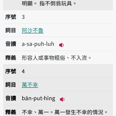
明顯。
指不倒翁玩具。
序號3阿沙不魯
序號
3
詞目
阿沙不魯
音讀
a-sa-puh-luh
播放音讀a-sa-puh-luh
釋義
形容人或事物粗俗、不入流。
序號4萬不幸
序號
4
詞目
萬不幸
音讀
bān-put-hīng
播放音讀bān-put-hīng
釋義
不幸、萬一。萬一發生不幸的情況。