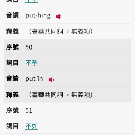
音讀
put-hīng
播放音讀put-hīng
釋義
（臺華共同詞 ，無義項）
序號50不孕
序號
50
詞目
不孕
音讀
put-īn
播放音讀put-īn
釋義
（臺華共同詞 ，無義項）
序號51不如
序號
51
詞目
不如