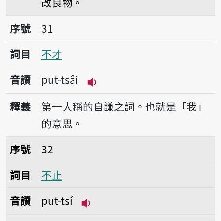
改良物。
序號31不才
序號
31
詞目
不才
音讀
put-tsâi
播放音讀put-tsâi
釋義
第一人稱的自謙之詞。也就是「我」
的意思。
序號32不止
序號
32
詞目
不止
音讀
put-tsí
播放音讀put-tsí