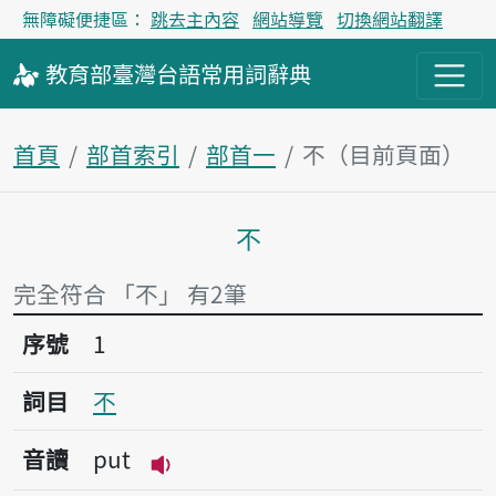
無障礙便捷區：
跳去主內容
網站導覽
切換網站翻譯
教育部
臺灣台語
常用詞
辭典
首頁
部首索引
部首一
不（目前頁面）
不
主內容區塊
完全符合 「不」 有2筆
序號1不
序號
1
詞目
不
音讀
put