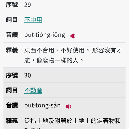
序號29不中用
序號
29
詞目
不中用
音讀
put-tiòng-iōng
播放音讀put-tiòng-iō
釋義
東西不合用、不好使用。
形容沒有才
能，像廢物一樣的人。
序號30不動產
序號
30
詞目
不動產
音讀
put-tōng-sán
播放音讀put-tōng-sán
釋義
泛指土地及附著於土地上的定著物和