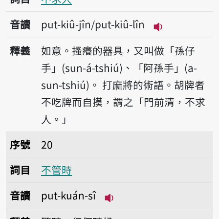
音讀
put-kiû-jîn/put-kiû-lîn
播放音讀put-kiû
釋義
如意。搔癢的器具，又叫做「孫仔
手」(sun-á-tshiú)、「阿孫手」(a-
sun-tshiú)。
打麻將的術語。胡牌者
不吃牌而自摸，謂之「門前清，不求
人。」
序號20不管時
序號
20
詞目
不管時
音讀
put-kuán-sî
播放音讀put-kuán-sî