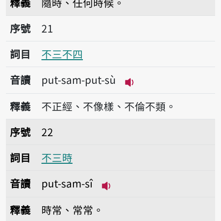
釋義
隨時、任何時候。
序號21不三不四
序號
21
詞目
不三不四
音讀
put-sam-put-sù
播放音讀put-sam-pu
釋義
不正經、不像樣、不倫不類。
序號22不三時
序號
22
詞目
不三時
音讀
put-sam-sî
播放音讀put-sam-sî
釋義
時常、常常。