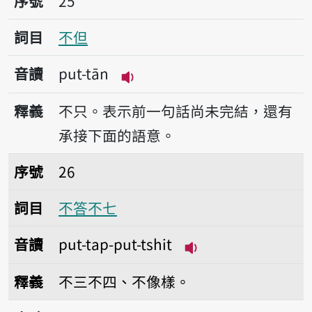
序號
25
詞目
不但
音讀
put-tān
播放音讀put-tān
釋義
不只。表示前一句話尚未完結，還有
承接下面的語意。
序號26不答不七
序號
26
詞目
不答不七
音讀
put-tap-put-tshit
播放音讀put-tap-put
釋義
不三不四、不像樣。
序號27不得已