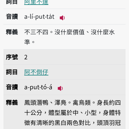
詞目
阿里不達
音讀
a-lí-put-ta̍t
播放音讀a-lí-put-ta̍t
釋義
不三不四。沒什麼價值、沒什麼水
準。
序號2阿不倒仔
序號
2
詞目
阿不倒仔
音讀
a-put-tó-á
播放音讀a-put-tó-á
釋義
鳳頭潛鴨、澤鳧。禽鳥類。身長約四
十公分，體型屬於中、小型，身體特
徵有清晰的黑白兩色對比，頭頂羽冠