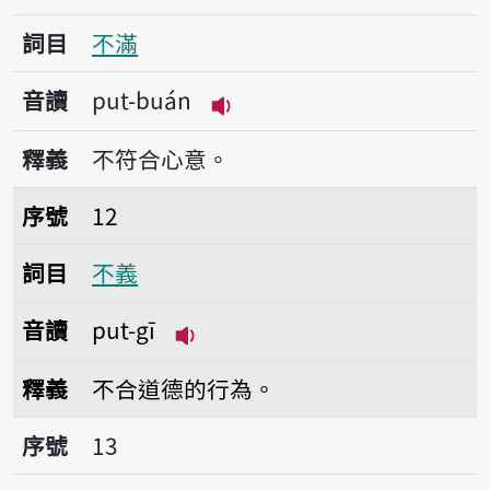
詞目
不滿
音讀
put-buán
播放音讀put-buán
釋義
不符合心意。
序號12不義
序號
12
詞目
不義
音讀
put-gī
播放音讀put-gī
釋義
不合道德的行為。
序號13不孝
序號
13