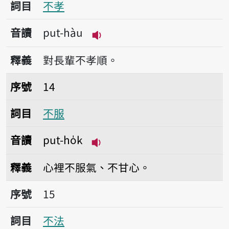
詞目
不孝
音讀
put-hàu
播放音讀put-hàu
釋義
對長輩不孝順。
序號14不服
序號
14
詞目
不服
音讀
put-ho̍k
播放音讀put-ho̍k
釋義
心裡不服氣、不甘心。
序號15不法
序號
15
詞目
不法