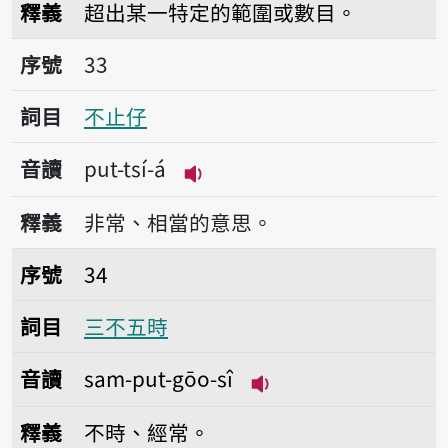
釋義
超出某一特定的範圍或數目。
序號33不止仔
序號
33
詞目
不止仔
音讀
put-tsí-á
播放音讀put-tsí-á
釋義
非常、相當的意思。
序號34三不五時
序號
34
詞目
三不五時
音讀
sam-put-gōo-sî
播放音讀sam-put-gōo
釋義
不時、經常。