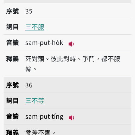
序號35三不服
序號
35
詞目
三不服
音讀
sam-put-ho̍k
播放音讀sam-put-ho̍k
釋義
死對頭。彼此對峙、爭鬥，都不服
輸。
序號36三不等
序號
36
詞目
三不等
音讀
sam-put-tíng
播放音讀sam-put-tíng
釋義
參差不齊。