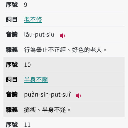
序號9老不修
序號
9
詞目
老不修
音讀
lāu-put-siu
播放音讀lāu-put-siu
釋義
行為舉止不正經、好色的老人。
序號10半身不隨
序號
10
詞目
半身不隨
音讀
puàn-sin-put-suî
播放音讀puàn-sin-p
釋義
癱瘓、半身不遂。
序號11不滿
序號
11