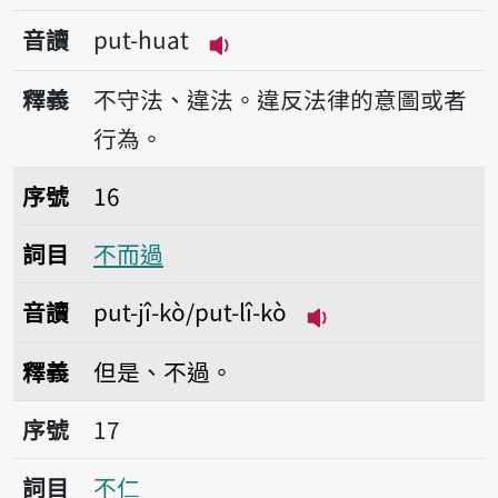
音讀
put-huat
播放音讀put-huat
釋義
不守法、違法。違反法律的意圖或者
行為。
序號16不而過
序號
16
詞目
不而過
音讀
put-jî-kò/put-lî-kò
播放音讀put-jî-kò/
釋義
但是、不過。
序號17不仁
序號
17
詞目
不仁