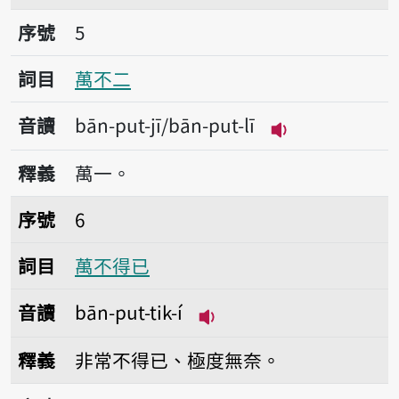
序號5萬不二
序號
5
詞目
萬不二
音讀
bān-put-jī/bān-put-lī
播放音讀bān-put-
釋義
萬一。
序號6萬不得已
序號
6
詞目
萬不得已
音讀
bān-put-tik-í
播放音讀bān-put-tik-í
釋義
非常不得已、極度無奈。
序號7姑不而將