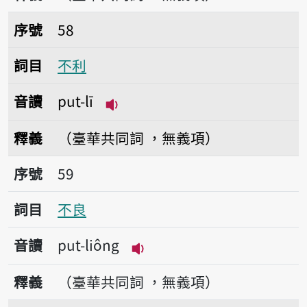
序號58不利
序號
58
詞目
不利
音讀
put-lī
播放音讀put-lī
釋義
（臺華共同詞 ，無義項）
序號59不良
序號
59
詞目
不良
音讀
put-liông
播放音讀put-liông
釋義
（臺華共同詞 ，無義項）