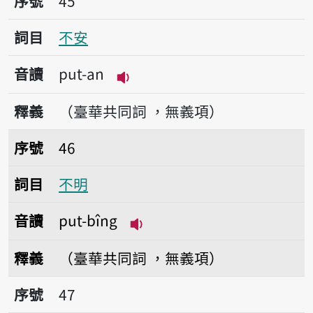
序號
45
詞目
不安
音讀
put-an
播放音讀put-an
釋義
（臺華共同詞 ，無義項）
序號46不明
序號
46
詞目
不明
音讀
put-bîng
播放音讀put-bîng
釋義
（臺華共同詞 ，無義項）
序號47不宜
序號
47